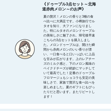
《ドゥーブル3点セット～北海
道赤肉メロン～のお声》
夏の贅沢！メロンの香りと3種の食
べ比べに大満足です。小樽旅行でル
タオを知り、大ファンになりまし
た。特にルタオのメロンドゥーブル
の美味しさに魅了され、帰宅後早速
こちらの3点セットを購入しまし
た。メロンドゥーブルは、開けた瞬
間から赤肉メロンのいい香りが漂
い、一口食べると口いっぱいに上品
な甘みが広がります。上のレアチー
ズのミルク感と、下のメロン風味の
ベイクドチーズが絶妙にマッチして
いて最高でした！定番のドゥーブル
フロマージュもショコラも安定の美
味しさで、家族で贅沢な食べ比べを
楽しめました。夏のギフトにもぴっ
たりだと思います。またリピートし
ます！