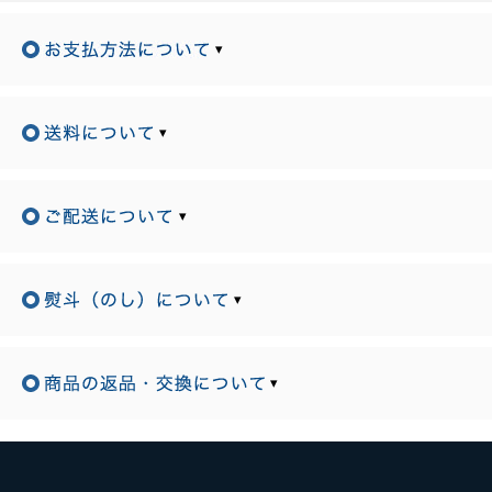
▾
▾
▾
▾
▾