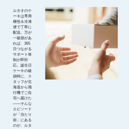
ルタオのケ
ーキは専用
梱包＆冷凍
便で丁寧に
配送。万が
一破損があ
れば、365
日つながる
サポート体
制が即対
応。誕生日
ケーキの破
損時に、ス
タッフが北
海道から飛
行機でご自
宅へ届けた
――そんな
エピソード
が「当たり
前」にある
のが、ルタ