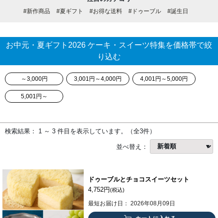
#新作商品
#夏ギフト
#お得な送料
#ドゥーブル
#誕生日
お中元・夏ギフト2026 ケーキ・スイーツ特集を価格帯で絞
り込む
～3,000円
3,001円～4,000円
4,001円～5,000円
5,001円～
検索結果： 1 ～ 3 件目を表示しています。（全3件）
並べ替え：
ドゥーブルとチョコスイーツセット
4,752円
(税込)
最短お届け日： 2026年08月09日