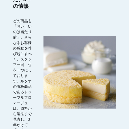
の情熱
どの商品も
「おいしい
のは当たり
前」。さら
なるお客様
の感動を呼
び起こすべ
く、スタッ
フ一同、心
を一つにし
ておりま
す。ルタオ
の看板商品
であるドゥ
ーブルフロ
マージュ
は、原料か
ら製法まで
見直し、3
年かけて