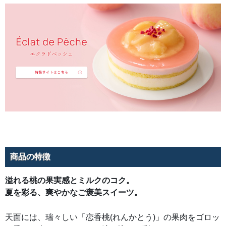
マ
ス
カ
ル
ポ
ー
ネ
を
合
わ
せ
た
コ
ク
深
い
ミ
ル
ク
ム
ー
ス
を
重
商品の特徴
ね
て
い
溢れる桃の果実感とミルクのコク。
ま
す。
夏を彩る、爽やかなご褒美スイーツ。
天面には、瑞々しい「恋香桃(れんかとう)」の果肉をゴロッ