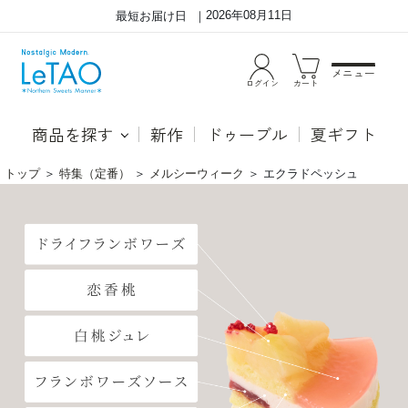
2026年08月11日
最短お届け日
メニュー
ログイン
カート
商品を探す
新作
ドゥーブル
夏ギフト
トップ
＞
特集（定番）
＞
メルシーウィーク
＞
エクラドペッシュ
溢
天
れ
面
る
に
桃
は、
の
瑞々
果
し
実
い
感
「恋
と
香
ミ
桃
ル
(れ
ク
ん
の
か
コ
と
ク。
う)」
夏
の
を
果
彩
肉
る、
を