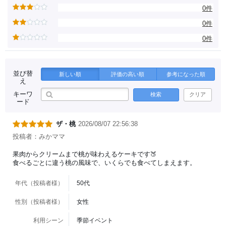
0件
0件
0件
並び替
新しい順
評価の高い順
参考になった順
え
キーワ
検索
クリア
ード
ザ・桃
2026/08/07 22:56:38
投稿者：みかママ
果肉からクリームまで桃が味わえるケーキです🍑
食べるごとに違う桃の風味で、いくらでも食べてしまえます。
年代（投稿者様）
50代
性別（投稿者様）
女性
利用シーン
季節イベント