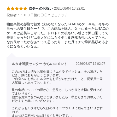
自分へのお祝い
2026/08/04 13:22:01
投稿者：１００日後に〇〇？ぽこチッチ
物価高騰の影響で頻繁に頼めなくなったLeTAOのケーキも、今年の
自分への誕生日ケーキで、この商品を購入。久々に食べたLeTAOの
ケーキは超美味しかった。トロトロの桃もいい感じで沢山乗ってて
美味しかったけど…個人的にはもう少し食感残る桃も入ってたら、
なお良かったかなぁ〜って思ったり…また月イチで季節品頼めるよ
うになるといいなぁ…
ルタオ通販センター からのコメント
2026/08/07 12:02:07
このたびは大切なお誕生日に「エクラドペッシュ」をお選びいた
だき、誠にありがとうございます。
ご自身へのお祝いにルタオをお選びいただけたこと、従業員一同
大変嬉しく思っております。
桃の食感についての温かなご意見も、しっかりと大切に受け止め
てまいります。
他にもお気づきの点などございましたら、私どもまでお教えいた
だけますと幸いでございます。
これからもルタオならではのスイーツづくりに励んでまいります
ので、
またぜひご利用いただけますと幸いです。。