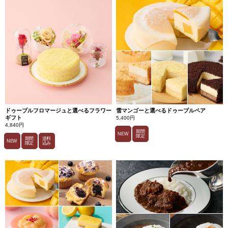
ドゥーブルフロマージュと選べるフラワー
雪マンゴーと選べるドゥーブルペア
ギフト
5,400円
4,840円
期間
NEW
限定
期間
送料
NEW
限定
込み