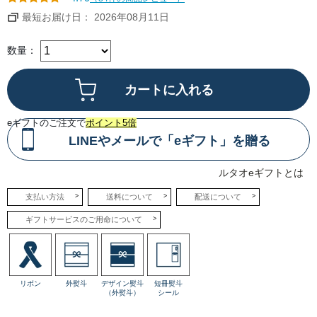
り
ば
最短お届け日： 2026年08月11日
め
ま
し
た。
数量：
そ
の
下
に
は、
ふ
わ
り
eギフトのご注文で
ポイント5倍
と
軽
LINEやメールで「eギフト」を贈る
や
か
な
ルタオeギフトとは
白
桃
ム
支払い方法
送料について
配送について
ー
ス
ギフトサービスのご用命について
と、
北
海
道
産
生
ク
リボン
外熨斗
デザイン熨斗
短冊熨斗
リ
（外熨斗）
シール
ー
ム
に