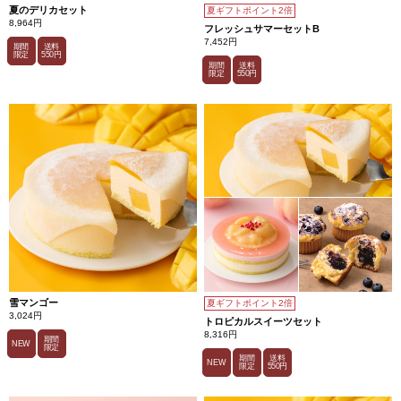
夏のデリカセット
夏ギフトポイント2倍
8,964円
フレッシュサマーセットB
7,452円
期間
送料
限定
550円
期間
送料
限定
550円
雪マンゴー
夏ギフトポイント2倍
3,024円
トロピカルスイーツセット
8,316円
期間
NEW
限定
期間
送料
NEW
限定
550円