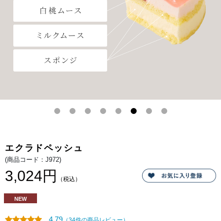
爽
ゴ
や
ロ
か
ッ
な
と
ご
乗
褒
せ
美
て
ス
爽
イ
や
ー
か
ツ。
な
ジ
ュ
レ
を
流
し
込
み、
彩
り
に
ド
エクラドペッシュ
ラ
イ
(商品コード：J972)
フ
ラ
3,024円
ン
（税込）
ボ
ワ
ー
NEW
ズ
を
散
4.79
（34件の商品レビュー）