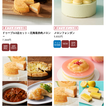
夏ギフトポイント2倍
夏ギフトポイント2倍
ドゥーブル3点セット～北海道赤肉メロン
メロンフォンダン
～
5,832円
7,344円
アイス
送料
NEW
特別便
込み
期間
送料
限定
550円