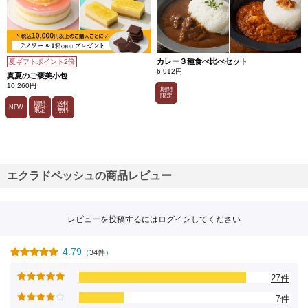
カレー３種食べ比べセット
夏ギフトポイント2倍
6,912円
真夏のご褒美小包
10,260円
期間
限定
期間
送料
NEW
限定
無料
エクラドペッシュの商品レビュー
レビューを投稿するには
ログイン
してください
4.79
（
34件
）
27件
7件