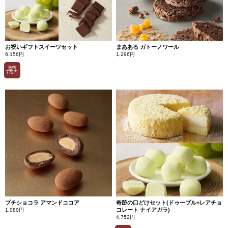
お祝いギフトスイーツセット
まあある ガトーノワール
6,156円
1,296円
送料
770円
プチショコラ アマンドココア
奇跡の口どけセット(ドゥーブル+レアチョ
コレート ナイアガラ)
1,080円
4,752円