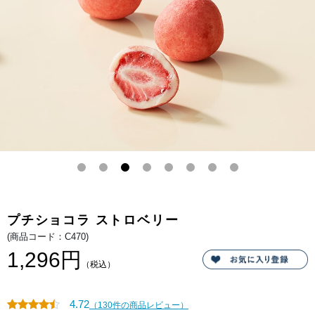
ズ
酸
ド
っ
ラ
ぱ
イ
い
の
苺
イ
パ
チ
ウ
ゴ
ダ
を
ー
丸
の
ご
酸
と
味
一
と
粒
チ
閉
ョ
じ
コ
込
レ
め
ー
ま
ト
し
の
た。
甘
味
の
絶
プチショコラ ストロベリー
妙
な
(商品コード：C470)
ハ
ー
1,296円
モ
（税込）
ニ
ー
を
お
4.72
（130件の商品レビュー）
楽