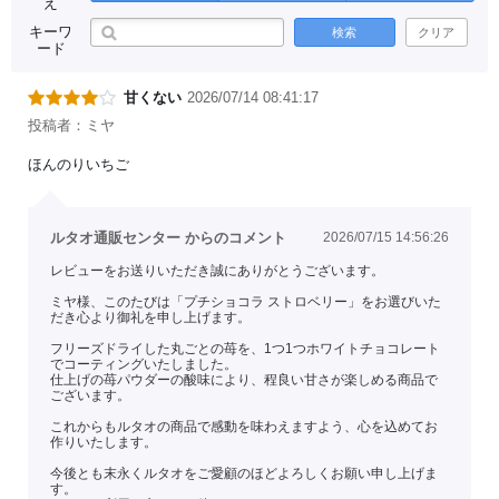
え
キーワ
検索
クリア
ード
甘くない
2026/07/14 08:41:17
投稿者：ミヤ
ほんのりいちご
ルタオ通販センター からのコメント
2026/07/15 14:56:26
レビューをお送りいただき誠にありがとうございます。
ミヤ様、このたびは「プチショコラ ストロベリー」をお選びいた
だき心より御礼を申し上げます。
フリーズドライした丸ごとの苺を、1つ1つホワイトチョコレート
でコーティングいたしました。
仕上げの苺パウダーの酸味により、程良い甘さが楽しめる商品で
ございます。
これからもルタオの商品で感動を味わえますよう、心を込めてお
作りいたします。
今後とも末永くルタオをご愛顧のほどよろしくお願い申し上げま
す。