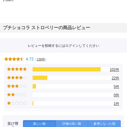
1,188円
プチショコラ ストロベリーの商品レビュー
レビューを投稿するには
ログイン
してください
4.72
（
130件
）
102件
22件
5件
0件
1件
並び替
新しい順
評価の高い順
参考になった順