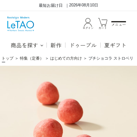
2026年08月10日
最短お届け日
メニュー
ログイン
カート
商品を探す
新作
ドゥーブル
夏ギフト
トップ
＞
特集（定番）
＞
はじめての方向け
＞
プチショコラ ストロベリ
ー
甘
フ
酸
リ
っ
ー
ぱ
ズ
い
ド
イ
ラ
チ
イ
ゴ
の
パ
楽
ウ
し
ダ
い
ー
食
の
感
中
に
に
く
フ
わ
リ
え、
ー
甘