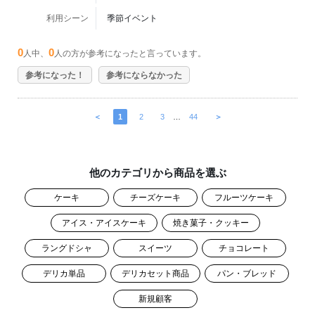
利用シーン
季節イベント
0
0
人中、
人の方が参考になったと言っています。
参考になった！
参考にならなかった
＜
1
2
3
…
44
＞
他のカテゴリから商品を選ぶ
ケーキ
チーズケーキ
フルーツケーキ
アイス・アイスケーキ
焼き菓子・クッキー
ラングドシャ
スイーツ
チョコレート
デリカ単品
デリカセット商品
パン・ブレッド
新規顧客