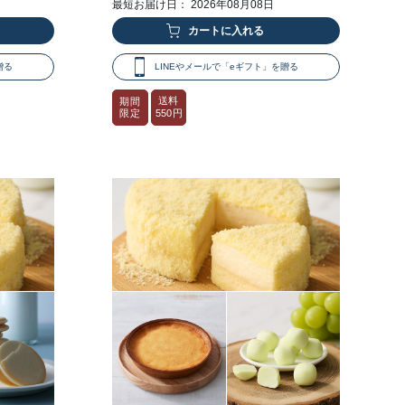
最短お届け日： 2026年08月08日
贈る
LINEやメールで「eギフト」を贈る
送料
期間
限定
550円