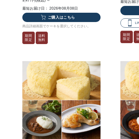
9,477円(税込) ～
最短お届け日
最短お届け日： 2026年08月08日
ご購入はこちら
L
商品詳細画面でケーキを選択してください。
期間
期間
送料
限定
限定
無料