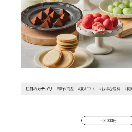
注目のカテゴリ
#新作商品
#夏ギフト
#お得な送料
#初
～3,000円