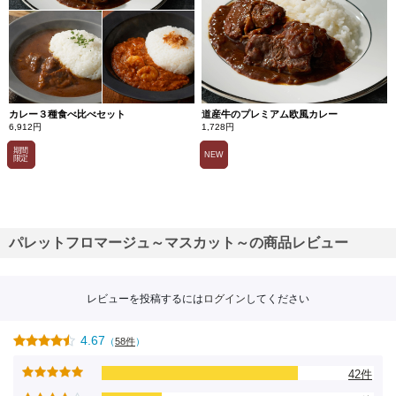
カレー３種食べ比べセット
道産牛のプレミアム欧風カレー
6,912円
1,728円
期間
NEW
限定
パレットフロマージュ～マスカット～の商品レビュー
レビューを投稿するには
ログイン
してください
4.67
（
58件
）
42件