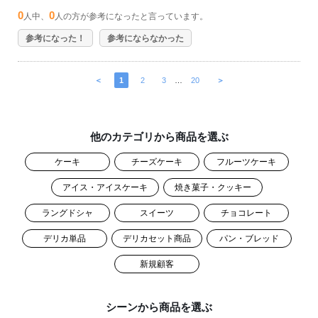
0
0
人中、
人の方が参考になったと言っています。
参考になった！
参考にならなかった
＜
1
2
3
…
20
＞
他のカテゴリから商品を選ぶ
ケーキ
チーズケーキ
フルーツケーキ
アイス・アイスケーキ
焼き菓子・クッキー
ラングドシャ
スイーツ
チョコレート
デリカ単品
デリカセット商品
パン・ブレッド
新規顧客
シーンから商品を選ぶ