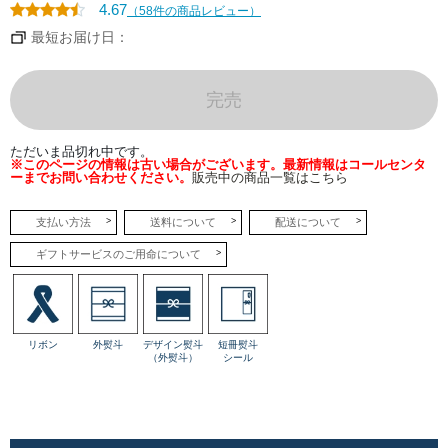
ジ
4.67
（58件の商品レビュー）
ュ
レ
最短お届け日：
を
か
け
て
仕
完売
上
げ
ま
し
ただいま品切れ中です。
た。
※このページの情報は古い場合がございます。最新情報はコールセンタ
ーまでお問い合わせください。
販売中の商品一覧はこちら
支払い方法
送料について
配送について
ギフトサービスのご用命について
リボン
外熨斗
デザイン熨斗
短冊熨斗
（外熨斗）
シール