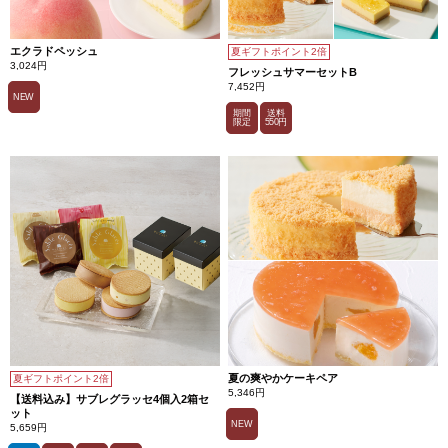
エクラドペッシュ
夏ギフトポイント2倍
3,024円
フレッシュサマーセットB
7,452円
NEW
期間
送料
限定
550円
夏の爽やかケーキペア
夏ギフトポイント2倍
5,346円
【送料込み】サブレグラッセ4個入2箱セ
ット
NEW
5,659円