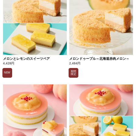
メロンとレモンのスイーツペア
メロンドゥーブル～北海道赤肉メロン～
4,428円
2,484円
期間
NEW
限定