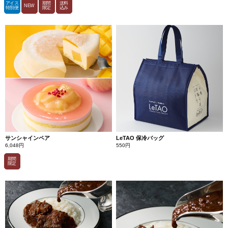
アイス
期間
送料
NEW
特別便
限定
込み
サンシャインペア
LeTAO 保冷バッグ
6,048円
550円
期間
限定