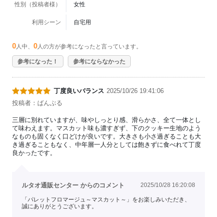
性別（投稿者様）
女性
利用シーン
自宅用
0
0
人中、
人の方が参考になったと言っています。
参考になった！
参考にならなかった
丁度良いバランス
2025/10/26 19:41:06
投稿者：ばんぶる
三層に別れていますが、味やしっとり感、滑らかさ、全て一体とし
て味わえます。マスカット味も濃すぎず、下のクッキー生地のよう
なものも固くなく口どけが良いです。大きさも小さ過ぎることも大
き過ぎることもなく、中年層一人分としては飽きずに食べれて丁度
良かったです。
ルタオ通販センター からのコメント
2025/10/28 16:20:08
「パレットフロマージュ～マスカット～」をお楽しみいただき、
誠にありがとうございます。