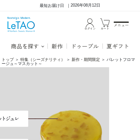
2026年08月12日
最短お届け日
メニュー
ログイン
カート
商品を探す
新作
ドゥーブル
夏ギフト
トップ
＞
特集（シーズナリティ）
＞
新作・期間限定
＞
パレットフロマ
ージュ～マスカット～
パ
し
レ
っ
ッ
と
ト
り
フ
香
ロ
ば
マ
し
ー
い
ジ
ア
ュ
ー
～
モ
マ
ン
ス
ド
カ
サ
ッ
ブ
ト
レ
～
に
コ