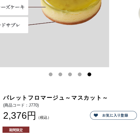
ク
の
あ
る
ベ
イ
ク
ド
チ
ー
ズ
を
重
ね、
マ
ス
カ
ッ
ト
の
爽
や
か
な
パレットフロマージュ～マスカット～
香
り
(商品コード：J770)
が
広
2,376円
が
（税込）
る
艶
や
期間限定
か
な