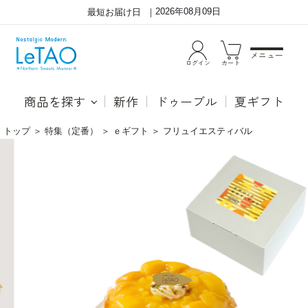
2026年08月09日
最短お届け日
メニュー
ログイン
カート
商品を探す
新作
ドゥーブル
夏ギフト
トップ
＞
特集（定番）
＞
ｅギフト
＞
フリュイエスティバル
心
マ
ま
ン
で
ゴ
晴
ー、
れ
パ
や
イ
か
ナ
に
ッ
な
プ
る、
ル、
ト
オ
ロ
レ
ピ
ン
カ
ジ。
ル
瑞々
な
し
タ
い
ル
夏
ト。
の