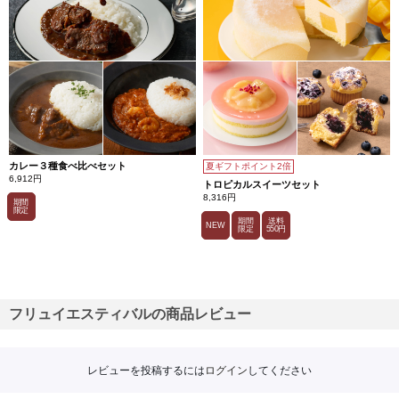
カレー３種食べ比べセット
夏ギフトポイント2倍
6,912円
トロピカルスイーツセット
8,316円
期間
限定
期間
送料
NEW
限定
550円
フリュイエスティバルの商品レビュー
レビューを投稿するには
ログイン
してください