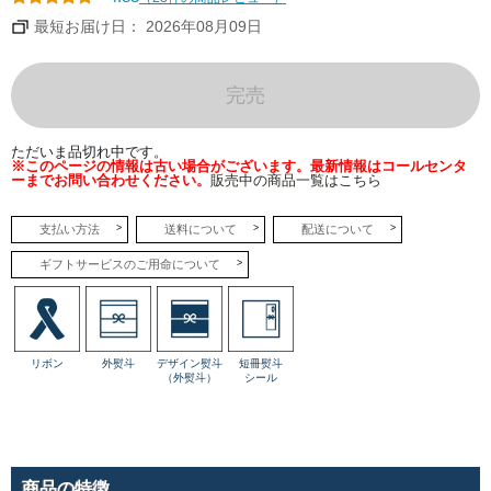
か
な
最短お届け日： 2026年08月09日
バ
ニ
ラ
カ
ス
完売
タ
ー
ド
シ
ただいま品切れ中です。
ャ
※このページの情報は古い場合がございます。最新情報はコールセンタ
ン
ーまでお問い合わせください。
販売中の商品一覧はこちら
テ
ィ
が
フ
支払い方法
送料について
配送について
ル
ー
ギフトサービスのご用命について
ツ
の
酸
味
を
優
し
リボン
外熨斗
デザイン熨斗
短冊熨斗
く
（外熨斗）
シール
包
み
込
み、
マ
ン
ゴ
ー
商品の特徴