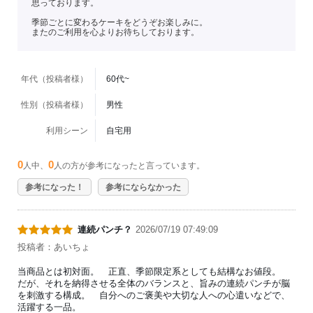
思っております。
季節ごとに変わるケーキをどうぞお楽しみに。
またのご利用を心よりお待ちしております。
年代（投稿者様）
60代~
性別（投稿者様）
男性
利用シーン
自宅用
0
0
人中、
人の方が参考になったと言っています。
参考になった！
参考にならなかった
連続パンチ？
2026/07/19 07:49:09
投稿者：あいちょ
当商品とは初対面。 正直、季節限定系としても結構なお値段。
だが、それを納得させる全体のバランスと、旨みの連続パンチが脳
を刺激する構成。 自分へのご褒美や大切な人への心遣いなどで、
活躍する一品。