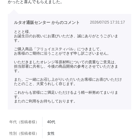
かったと喜んでもらえました。
ルタオ通販センター からのコメント
2026/07/25 17:31:17
ととと様、
お誕生日のお祝いにお選びいただき、誠にありがとうございま
す。
ご購入商品「フリュイエスティバル」につきまして、
お客様のご期待に沿うことができず申し訳ございません。
いただきましたオレンジ等原材料についての貴重なご意見は、
担当部署に共有し、今後の商品開発の参考とさせていただきま
す。
また、ご一緒にお召し上がりいただいたお客様にお喜びいただけ
たとのこと、大変うれしく存じます。
これからも皆様にご満足いただけるよう精一杯努めてまいりま
す。
またのご利用をお待ちしております。
年代（投稿者様）
40代
性別（投稿者様）
女性