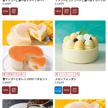
雪マンゴーと選べるドゥーブルペア
フラワーピンクブーケと選べるドゥ―ブル
5,400円
4,233円
期間
期間
送料
NEW
NEW
限定
限定
込み
夏の帰省の手土産に
夏ギフトポイント2倍
雪マンゴーとオレンジのケーキセット
メロンフォンダン
5,886円
5,832円
期間
アイス
送料
NEW
NEW
限定
特別便
込み