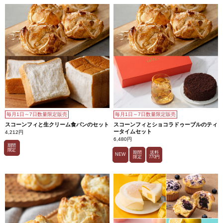
毎月1日～7日数量限定販売
毎月1日～7日数量限定販売
スコーンフィと生クリーム食パンのセット
スコーンフィとショコラドゥーブルのティ
ータイムセット
4,212円
6,480円
期間
限定
期間
送料
NEW
限定
770円