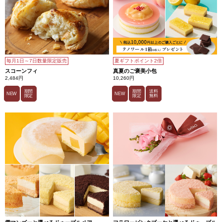
毎月1日～7日数量限定販売
夏ギフトポイント2倍
スコーンフィ
真夏のご褒美小包
2,484円
10,260円
期間
期間
送料
NEW
NEW
限定
限定
無料