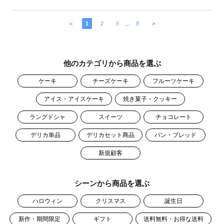
＜
1
2
3
…
8
＞
他のカテゴリから商品を選ぶ
ケーキ
チーズケーキ
フルーツケーキ
アイス・アイスケーキ
焼き菓子・クッキー
ラングドシャ
スイーツ
チョコレート
デリカ単品
デリカセット商品
パン・ブレッド
新規顧客
シーンから商品を選ぶ
ハロウィン
クリスマス
誕生日
新作・期間限定
ギフト
送料無料・お得な送料