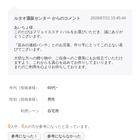
ルタオ通販センター からのコメント
2026/07/21 15:45:44
あいちょ様、
このたびはフリュイエスティバルをお選びいただき、誠にありが
とうございます。
「旨みの連続パンチ」とのお言葉、作り手にとってこの上ない喜
びでございます。
大切な方への贈り物や、ご自身へのご褒美にもお役立ていただけ
ますよう、これからも真心を込めてお作りしてまいります。
またのご利用を心よりお待ちしております。
年代（投稿者様）
60代~
性別（投稿者様）
男性
利用シーン
自宅用
0
0
人中、
人の方が参考になったと言っています。
参考になった！
参考にならなかった