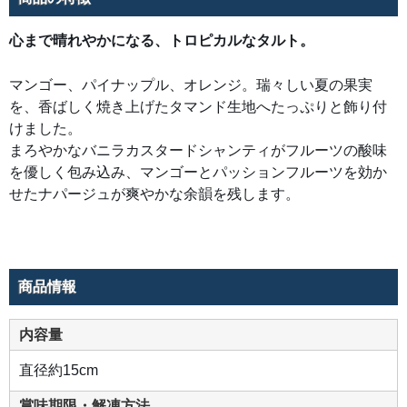
と
パ
ッ
心まで晴れやかになる、トロピカルなタルト。
シ
ョ
ン
フ
マンゴー、パイナップル、オレンジ。瑞々しい夏の果実
ル
ー
を、香ばしく焼き上げたタマンド生地へたっぷりと飾り付
ツ
を
けました。
効
まろやかなバニラカスタードシャンティがフルーツの酸味
か
せ
を優しく包み込み、マンゴーとパッションフルーツを効か
た
ナ
せたナパージュが爽やかな余韻を残します。
パ
ー
ジ
ュ
が
爽
や
か
商品情報
な
余
韻
を
内容量
残
し
ま
直径約15cm
す。
賞味期限・解凍方法