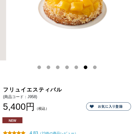
果
実
を、
香
ば
し
く
焼
き
上
げ
た
タ
マ
ン
ド
生
地
へ
た
っ
ぷ
り
フリュイエスティバル
と
飾
(商品コード：J958)
り
付
5,400円
け
（税込）
ま
し
た。
NEW
ま
ろ
や
4.83
（23件の商品レビュー）