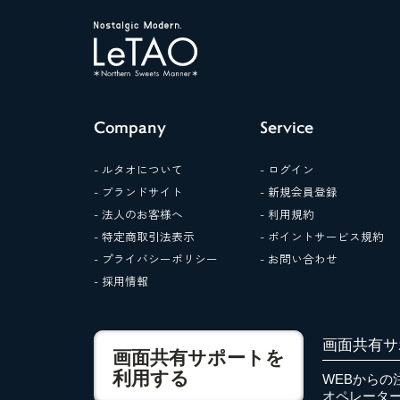
見
っ
け
隊‼
で
ド
ゥ
ー
Company
Service
ブ
ル
- ルタオについて
- ログイン
フ
ロ
- ブランドサイト
- 新規会員登録
マ
- 法人のお客様へ
- 利用規約
ー
- 特定商取引法表示
- ポイントサービス規約
ジ
ュ、
- プライバシーポリシー
- お問い合わせ
ナ
- 採用情報
イ
ア
ガ
ラ
画面共有サ
画面共有サポートを
ド
ゥ
利用する
WEBからの
ー
オペレータ