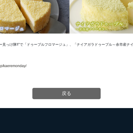
ー見っけ隊‼”で「ドゥーブルフロマージュ」、「ナイアガラドゥーブル～余市産ナ
.jp/kaeremonday/
戻る