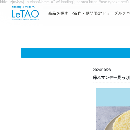
kitId: 'zjm4ywj', h.className+=" wf-loading"; tk.src='https://use.typekit.net/'+co
商品を探す
新作・期間限定
ドゥーブルフ
ル
2024/10/28
タ
帰れマンデー見っけ
オ・
オ
ン
ラ
イ
ン
シ
ョ
ッ
プ