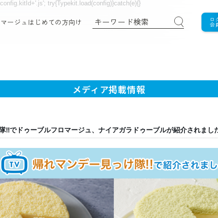
nfig.kitId+'.js'; try{Typekit.load(config)}catch(e){}
ロ
ロマージュ
はじめての方向け
会
メディア掲載情報
隊‼でドゥーブルフロマージュ、ナイアガラドゥーブルが紹介されまし