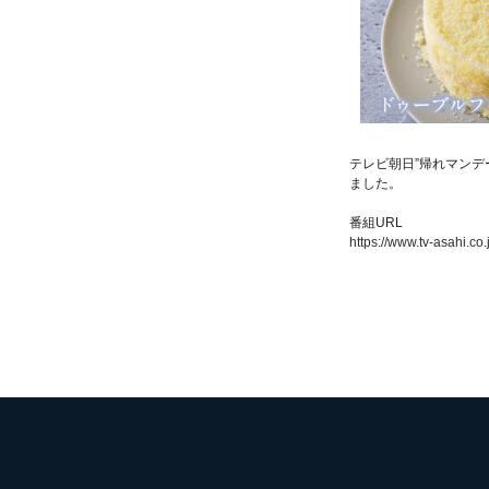
の
メ
デ
ィ
ア
掲
載
情
テレビ朝日”帰れマンデ
報
ました。
詳
細
番組URL
ペ
https://www.tv-asahi.co
ー
ジ
で
す。
2024/10/28
帰
れ
マ
ン
デ
ー