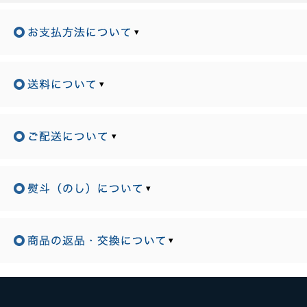
▾
▾
▾
▾
▾