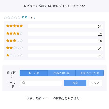
レビューを投稿するには
ログイン
してください
0.0
（
0件
）
0件
0件
0件
0件
0件
並び替
新しい順
評価の高い順
参考になった順
え
キーワ
検索
クリア
ード
現在、商品レビューの投稿はありません。