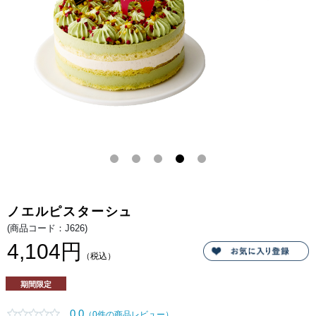
コ
ー
ク
ス
と
で、
香
ふ
ば
く
し
よ
さ。
か
な
香
り
と
濃
厚
で
コ
ク
深
い
味
わ
い
に
仕
ノエルピスターシュ
上
げ
(商品コード：J626)
ま
し
4,104円
た。
（税込）
ま
ろ
や
期間限定
か
な
甘
0.0
（0件の商品レビュー）