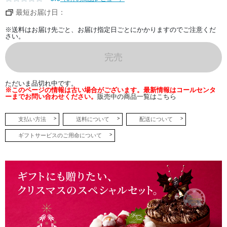
さ
の
最短お届け日：
バ
ニ
ラ
※送料はお届け先ごと、お届け指定日ごとにかかりますのでご注意くだ
ホ
さい。
ワ
イ
ト
完売
チ
ョ
コ
ム
ただいま品切れ中です。
ー
※このページの情報は古い場合がございます。最新情報はコールセンタ
ス
ーまでお問い合わせください。
販売中の商品一覧はこちら
に
忍
ば
せ
支払い方法
送料について
配送について
た
甘
ギフトサービスのご用命について
酸
っ
ぱ
い
グ
リ
オ
ッ
ト
チ
ェ
リ
ー
の