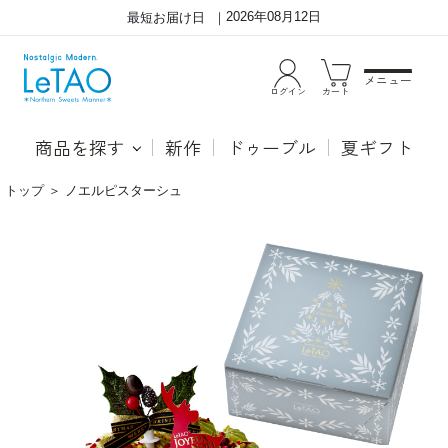
2026年08月12日
最短お届け日
メニュー
ログイン
カート
商品を探す
新作
ドゥーブル
夏ギフト
トップ
＞
ノエルピスターシュ
ど
2
こ
種
を
類
食
の
べ
ピ
て
ス
も
タ
ふ
チ
ん
オ
わ
を
り
使
漂
っ
う、
た
ピ
ク
ス
リ
タ
ー
チ
ム
オ
と
の
ム