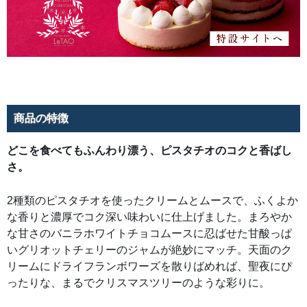
ジ
ャ
ム
が
絶
妙
に
マ
ッ
チ。
天
面
の
商品の特徴
ク
リ
ー
ム
どこを食べてもふんわり漂う、ピスタチオのコクと香ばし
に
さ。
ド
ラ
イ
フ
2種類のピスタチオを使ったクリームとムースで、ふくよか
ラ
ン
な香りと濃厚でコク深い味わいに仕上げました。まろやか
ボ
ワ
な甘さのバニラホワイトチョコムースに忍ばせた甘酸っぱ
ー
ズ
いグリオットチェリーのジャムが絶妙にマッチ。天面のク
を
散
リームにドライフランボワーズを散りばめれば、聖夜にぴ
り
ったりな、まるでクリスマスツリーのような彩りに。
ば
め
れ