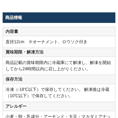
ば、
聖
夜
に
ぴ
商品情報
っ
た
り
な、
内容量
ま
る
で
直径12cm ※オーナメント、ロウソク付き
ク
リ
ス
賞味期限・解凍方法
マ
ス
ツ
商品記載の賞味期限内に冷蔵庫にて解凍し、解凍を開始
リ
ー
してから24時間以内に召し上がりください。
の
よ
う
保存方法
な
彩
り
冷凍（-18℃以下）で保存してください。 解凍後は冷蔵
に。
（10℃以下）で保存してください。
アレルギー
小麦・卵・乳成分・アーモンド・大豆・マカダミアナッ