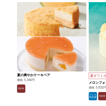
夏の爽やかケーキペア
夏ギフトポ
5,346円
メロンフォ
5,832
NEW
アイス
NEW
特別便