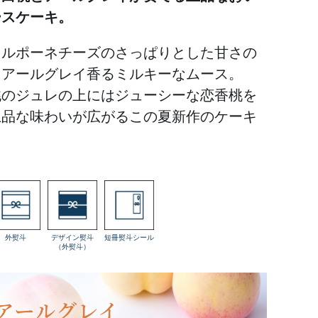
ースケーキ。
カルポーネチーズのさっぱりとした甘さの
、アールグレイ香るミルキーなムース。
桃のジュレの上にはジューシーな恋香桃を
上品な味わいが広がるこの夏新作のケーキ
外熨斗
デザイン熨斗
短冊熨斗シール
（外熨斗）