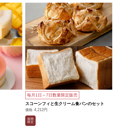
メロンと
毎月1日～7日数量限定販売
4,42
スコーンフィと生クリーム食パンのセット
4,212円
NEW
期間
限定