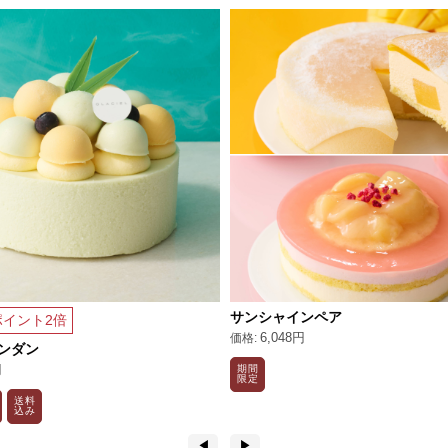
サンシャインペア
イント2倍
6,048円
ンダン
円
期間
限定
送料
込み
◀︎
▶︎