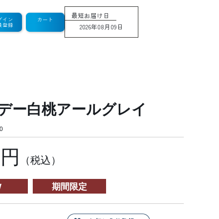
最短お届け日
グイン
カート
員登録
2026年08月09日
デー白桃アールグレイ
0
6円
（税込）
W
期間限定