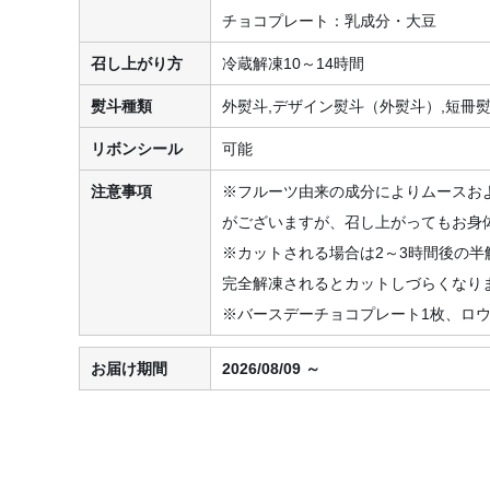
チョコプレート：乳成分・大豆
召し上がり方
冷蔵解凍10～14時間
熨斗種類
外熨斗,デザイン熨斗（外熨斗）,短冊
リボンシール
可能
注意事項
※フルーツ由来の成分によりムースお
がございますが、召し上がってもお身
※カットされる場合は2～3時間後の
完全解凍されるとカットしづらくなり
※バースデーチョコプレート1枚、ロウ
お届け期間
2026/08/09 ～