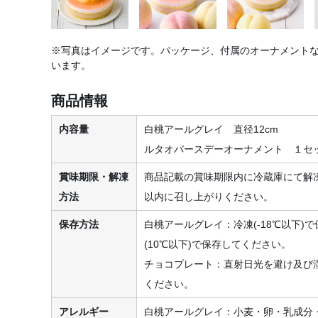
※写真はイメージです。パッケージ、付属のオーナメント
います。
商品情報
内容量
白桃アールグレイ 直径12cm
ルタオバースデーオーナメント １セ
賞味期限・解凍
商品記載の賞味期限内に冷蔵庫にて解
方法
以内に召し上がりください。
保存方法
白桃アールグレイ：冷凍(-18℃以下)
(10℃以下)で保存してください。
チョコプレート：直射日光を避け及び湿
ください。
アレルギー
白桃アールグレイ：小麦・卵・乳成分