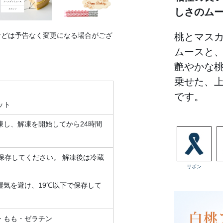
しさのム
などは予告なく変更になる場合がござ
桃とマス
ムースと
艶やかな
乗せた、
です。
ット
凍し、解凍を開始してから24時間
で保存してください。 解凍後は冷蔵
リボン
気を避け、19℃以下で保存して
・もも・ゼラチン