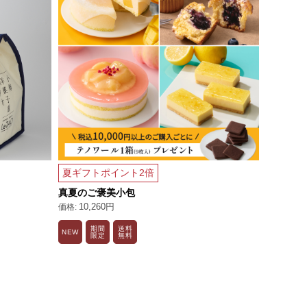
夏ギフトポイント2倍
夏ギフト
真夏のご褒美小包
【送料込
10,260円
3,58
期間
送料
アイス
NEW
N
限定
無料
特別便