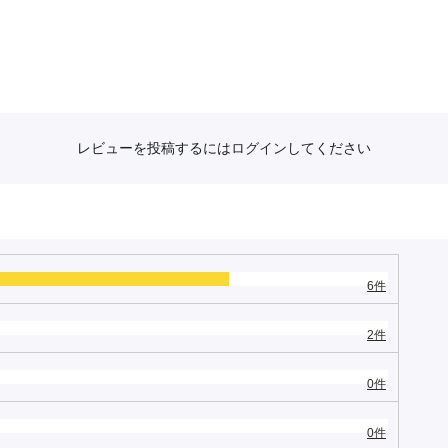
レビューを投稿するには
ログイン
してください
6件
2件
0件
0件