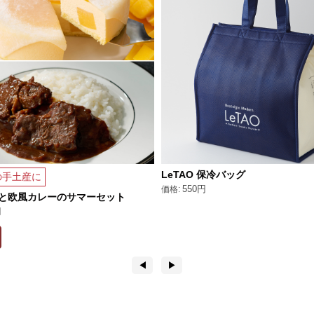
LeTAO 保冷バッグ
の手土産に
550円
と欧風カレーのサマーセット
円
◀︎
▶︎