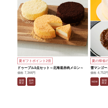
ト
夏ギフトポイント2倍
夏の帰省
ドゥーブル3点セット～北海道赤肉メロン～
雪マンゴー
7,344円
4,752
期間
送料
期間
NEW
限定
限定
550円