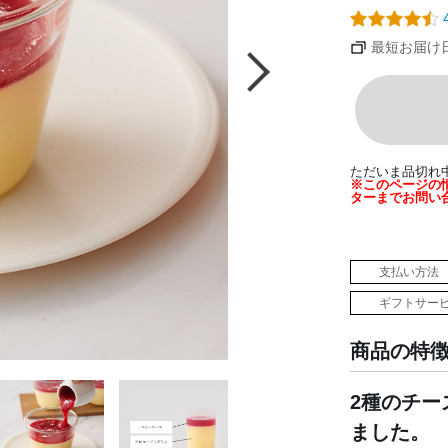
4
最短お届け
ただいま品切れ
※このページの
ターまでお問い
支払い方法
ギフトサー
商品の特
2種のチ
ました。