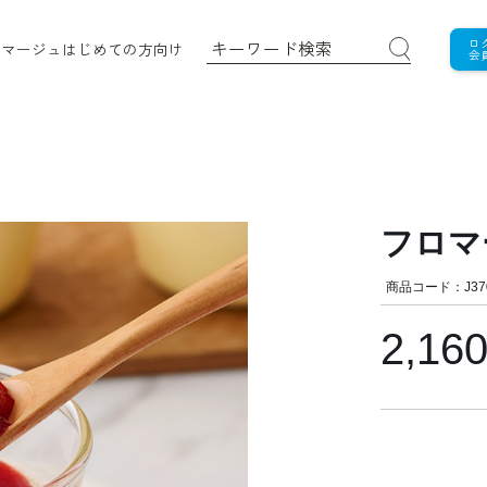
ロ
ロマージュ
はじめての方向け
会
フロマ
商品コード：J37
2,16