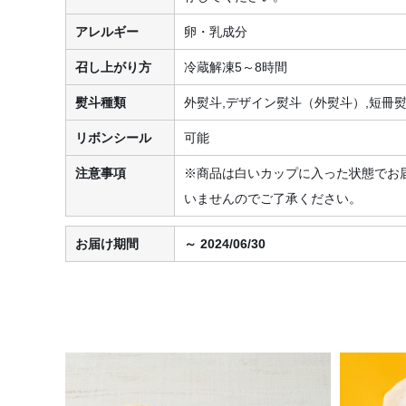
アレルギー
卵・乳成分
召し上がり方
冷蔵解凍5～8時間
熨斗種類
外熨斗,デザイン熨斗（外熨斗）,短冊
リボンシール
可能
注意事項
※商品は白いカップに入った状態でお
いませんのでご了承ください。
お届け期間
～ 2024/06/30