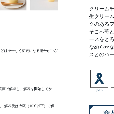
クリーム
生クリー
クのある
そこへ苺
ースをと
なめらか
などは予告なく変更になる場合がござ
スとのハ
蔵庫で解凍し、解凍を開始してか
リボン
。 解凍後は冷蔵（10℃以下）で保