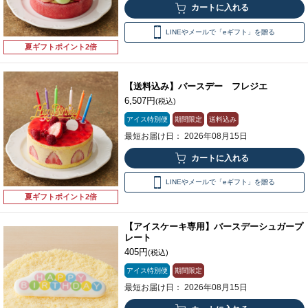
LINEやメールで「eギフト」を贈る
夏ギフトポイント2倍
【送料込み】バースデー フレジエ
6,507円
(税込)
アイス特別便
期間限定
送料込み
最短お届け日： 2026年08月15日
LINEやメールで「eギフト」を贈る
夏ギフトポイント2倍
【アイスケーキ専用】バースデーシュガープ
レート
405円
(税込)
アイス特別便
期間限定
最短お届け日： 2026年08月15日