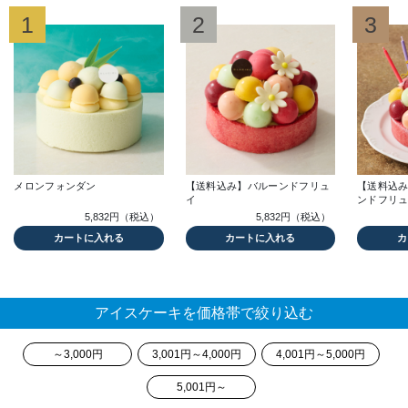
1
2
3
メロンフォンダン
【送料込み】バルーンドフリュ
【送料込
イ
ンドフリ
5,832円（税込）
5,832円（税込）
カートに入れる
カートに入れる
カ
アイスケーキを価格帯で絞り込む
～3,000円
3,001円～4,000円
4,001円～5,000円
5,001円～