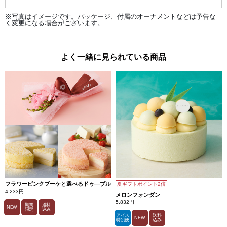
ラ、
北海
※写真はイメージです。パッケージ、付属のオーナメントなどは予告な
道産
く変更になる場合がございます。
カマ
ンベ
ール
の3
種類
よく一緒に見られている商品
のチ
ーズ
をあ
ふれ
んば
かり
に使
用し
たピ
ッツ
ァ。
チー
ズの
とろ
ける
よう
なコ
ク
に、
豚肉
フラワーピンクブーケと選べるドゥ―ブル
夏ギフトポイント2倍
の旨
4,233円
メロンフォンダン
みや
5,832円
玉ね
期間
送料
NEW
限定
込み
ぎの
アイス
送料
甘み
NEW
特別便
込み
がマ