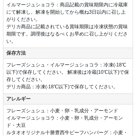
西牛
イルマージュショコラ：商品記載の賞味期限内に冷蔵庫
ビー
フハ
にて解凍し、解凍を開始してから概ね3日以内に召し上
ンバ
ーグ
がりください。
北海
道十
デリカ商品に記載されている賞味期限は冷凍状態の賞味
勝産
の
期限です。調理後はなるべくお早めに召し上がりくださ
「豊
い。
西
牛」
は、
保存方法
余分
な脂
身が
少な
フレーズシュシュ・イルマージュショコラ：冷凍(-18℃
く赤
以下)で保存してください。 解凍後は冷蔵(10℃以下)で保
身の
旨味
存してください。
を存
分に
デリカ商品：冷凍(-18℃以下)で保存してください。
堪能
でき
る牛
アレルギー
肉で
す。
そん
フレーズシュシュ：小麦・卵・乳成分・アーモンド
なこ
だわ
イルマージュショコラ：小麦・卵・乳成分・アーモン
りの
「豊
ド・大豆
西
牛」
ルタオオリジナル十勝豊西牛ビーフハンバーグ：小麦・
をふ