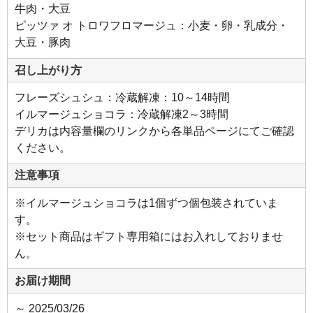
んだ
牛肉・大豆
んに
ピッツァ オ トロワフロマージュ：小麦・卵・乳成分・
使っ
た、
大豆・豚肉
あふ
れる
肉汁
召し上がり方
と牛
肉の
旨み
フレーズシュシュ：冷蔵解凍：10～14時間
を楽
しめ
イルマージュショコラ：冷蔵解凍2～3時間
るハ
ンバ
デリカは内容量欄のリンクから各単品ページにてご確認
ーグ
で
ください。
す。
注意事項
●ピ
ッツ
ァ
※イルマージュショコラは1個ずつ個包装されていま
オ
トロ
す。
ワフ
ロマ
※セット商品はギフト専用箱にはお入れしておりませ
ージ
ュ
ん。
モッ
ツァ
レ
お届け期間
ラ、
ゴル
ゴン
～ 2025/03/26
ゾー