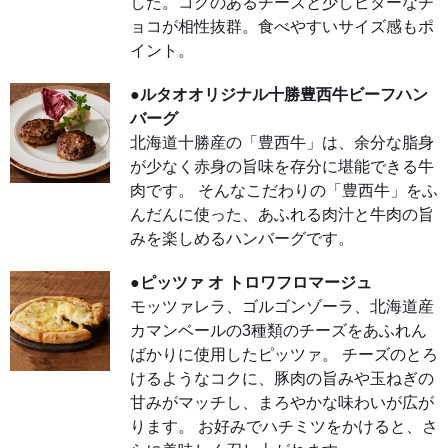
した。コクのあるチーズと少しビターなチ
ラ
ほん
ョコが相性抜群。食べやすいサイズ感もポ
のり
ビタ
イント。
ーで
しっ
とり
●ルタオオリジナル十勝豊西牛ビーフハン
とし
たサ
バーグ
ブレ
アマ
北海道十勝産の「豊西牛」は、余分な脂身
ンド
が少なく赤身の旨味を存分に堪能できる牛
ショ
コラ
肉です。 そんなこだわりの「豊西牛」をふ
の上
にカ
んだんに使った、あふれる肉汁と牛肉の旨
カオ
の風
みを楽しめるハンバーグです。
味が
広が
るベ
●ピッツァ オ トロワフロマージュ
イク
ドチ
モッツァレラ、ゴルゴンゾーラ、北海道産
ーズ
ケー
カマンベールの3種類のチーズをあふれん
キを
重ね
ばかりに使用したピッツァ。 チーズのとろ
て、
食感
けるようなコクに、豚肉の旨みや玉ねぎの
と香
りの
甘みがマッチし、まろやかな味わいが広が
良い
ります。 お好みでハチミツをかけると、さ
クラ
ンブ