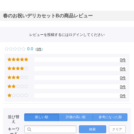
春のお祝いデリカセットBの商品レビュー
レビューを投稿するには
ログイン
してください
0.0
（
0件
）
0件
0件
0件
0件
0件
並び替
新しい順
評価の高い順
参考になった順
え
キーワ
検索
クリア
ード