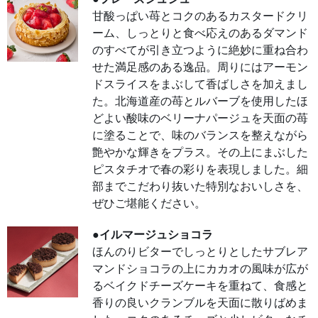
その
甘酸っぱい苺とコクのあるカスタードクリ
上に
まぶ
ーム、しっとりと食べ応えのあるダマンド
した
ピス
のすべてが引き立つように絶妙に重ね合わ
タチ
オで
せた満足感のある逸品。周りにはアーモン
春の
彩り
ドスライスをまぶして香ばしさを加えまし
を表
現し
た。北海道産の苺とルバーブを使用したほ
まし
た。
どよい酸味のベリーナパージュを天面の苺
細部
に塗ることで、味のバランスを整えながら
まで
こだ
艶やかな輝きをプラス。その上にまぶした
わり
抜い
ピスタチオで春の彩りを表現しました。細
た特
別な
部までこだわり抜いた特別なおいしさを、
おい
しさ
ぜひご堪能ください。
を、
ぜひ
ご堪
●イルマージュショコラ
能く
ださ
ほんのりビターでしっとりとしたサブレア
い。
マンドショコラの上にカカオの風味が広が
●イ
るベイクドチーズケーキを重ねて、食感と
ルマ
ージ
香りの良いクランブルを天面に散りばめま
ュシ
ョコ