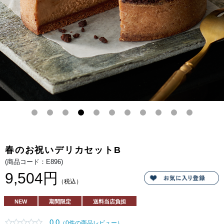
べ応
えの
ある
ダマ
ンド
のす
べて
が引
き立
つよ
うに
絶妙
に重
ね合
わせ
た満
足感
のあ
る逸
品。
周り
には
アー
春のお祝いデリカセットB
モン
ドス
(商品コード：E896)
ライ
スを
9,504円
まぶ
（税込）
して
香ば
しさ
NEW
期間限定
送料当店負担
を加
えま
し
0.0
（0件の商品レビュー）