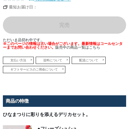
た。
北海
最短お届け日：
道産
の苺
とル
バー
ブを
完売
使用
した
ほど
よい
ただいま品切れ中です。
酸味
※このページの情報は古い場合がございます。最新情報はコールセンタ
のベ
ーまでお問い合わせください。
販売中の商品一覧はこちら
リー
ナパ
ージ
ュを
支払い方法
送料について
配送について
天面
の苺
ギフトサービスのご用命について
に塗
るこ
と
で、
味の
バラ
ンス
を整
商品の特徴
えな
がら
艶や
かな
ひなまつりに彩りを添えるデリカセット。
輝き
をプ
ラ
ス。
●フレーズシュシュ