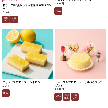
夏ギフトポイント2倍
4,428円
ドゥーブル3点セット～北海道赤肉メロン
～
NEW
7,344円
期間
送料
限定
550円
フリュイフロマージュ シトロン
ドゥーブルフロマージュと選べるフラワー
ギフト
1,944円
4,840円
NEW
期間
送料
NEW
限定
込み