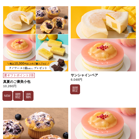
ッチ
し、
まろ
やか
な味
わい
が広
がり
ま
す。
お好
みで
ハチ
ミツ
をか
ける
と、
さら
に美
サンシャインペア
夏ギフトポイント2倍
味し
6,048円
真夏のご褒美小包
く召
10,260円
し上
期間
がれ
限定
ま
期間
送料
NEW
限定
無料
す。