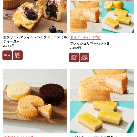
生クリームマフィン～ベイクドチーズミル
夏ギフトポイント2倍
ティーユ～
フレッシュサマーセットB
2,268円
7,452円
期間
NEW
期間
送料
限定
限定
550円
メロンとレモンのスイーツペア