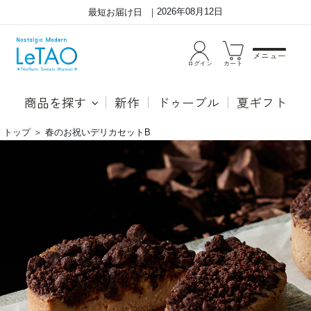
2026年08月12日
最短お届け日
メニュー
ログイン
カート
商品を探す
新作
ドゥーブル
夏ギフト
トップ
＞
春のお祝いデリカセットB
ひ
●フ
な
レー
ま
ズシ
つ
ュシ
り
ュ
に
甘酸
彩
っぱ
り
い苺
を
とコ
添
クの
え
ある
る
カス
デ
ター
リ
ドク
カ
リー
セ
ム、
ッ
しっ
ト。
とり
と食