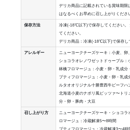
デリカ商品に記載されている賞味期限
はなるべくお早めに召し上がりくださ
保存方法
冷凍(-18℃以下)で保存してください。
てください。
デリカ商品：冷凍(-18℃以下)で保存
アレルギー
ニューヨークチーズケーキ：小麦、卵
ショコラオレノワゼットドゥーブル：
林檎フロマージュ：小麦・卵・乳成分
プティフロマージュ：小麦・卵・乳成
ルタオオリジナル十勝豊西牛ビーフハ
北海道小麦のナポリ風ピッツァ〜トリ
分・卵・豚肉・大豆
召し上がり方
ニューヨークチーズケーキ・ショコラ
ロマージュ：冷蔵解凍5〜8時間
プティフロマージュ：冷蔵解凍3〜4時