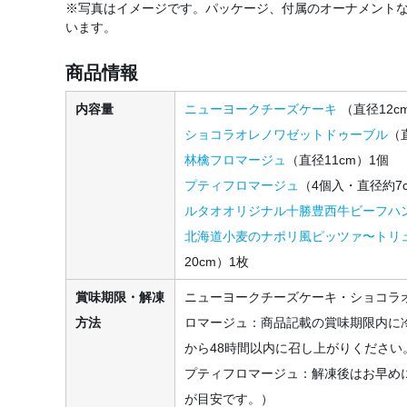
※写真はイメージです。パッケージ、付属のオーナメント
います。
商品情報
内容量
ニューヨークチーズケーキ
（直径12c
ショコラオレノワゼットドゥーブル
（
林檎フロマージュ
（直径11cm）1個
プティフロマージュ
（4個入・直径約7
ルタオオリジナル十勝豊西牛ビーフハ
北海道小麦のナポリ風ピッツァ〜トリ
20cm）1枚
賞味期限・解凍
ニューヨークチーズケーキ・ショコラ
方法
ロマージュ：商品記載の賞味期限内に
から48時間以内に召し上がりください
プティフロマージュ：解凍後はお早め
が目安です。）