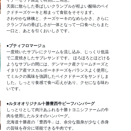
天面に散らした香ばしいクランブルが程よい酸味のベイ
クドチーズケーキと相まって食欲をそそります。
さわやかな林檎と、チーズケーキのなめらかさ、さらに
クランブルの香ばしさが一体となって一口食べたらまた
一口と、あとを引くおいしさです。
●プティフロマージュ
一度焼いたサブレにクリームを流し込み、じっくり低温
で二度焼きしたサブレサンドです。 ほろほろとほどける
ようなサブレの間には、デンマーク産クリームチーズと
イタリア産マスカルポーネチーズをバランスよく使用し
てミルクの風味を強調したベイクドチーズをサンドしま
した。しっとり食感で食べ応えがあり、クセになる味わ
いです。
●ルタオオリジナル十勝豊西牛ビーフハンバーグ
しっとりとして肉汁あふれる十勝トヨニシファームの牛
肉を使用したルタオのハンバーグ。
北海道十勝産の「豊西牛」は、余分な脂身が少なく赤身
の旨味を存分に堪能できる牛肉です。