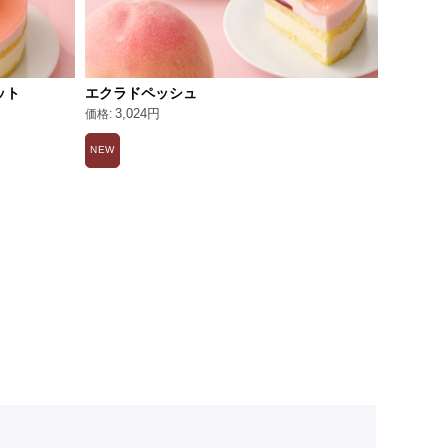
ット
エクラドペッシュ
雪マンゴ
3,024円
3,02
期
NEW
NEW
限