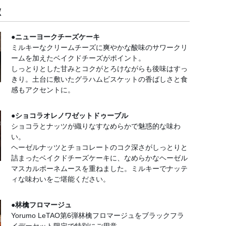
徴
●ニューヨークチーズケーキ
ミルキーなクリームチーズに爽やかな酸味のサワークリ
ームを加えたベイクドチーズがポイント。
しっとりとした甘みとコクがとろけながらも後味はすっ
きり。土台に敷いたグラハムビスケットの香ばしさと食
感もアクセントに。
●ショコラオレノワゼットドゥーブル
ショコラとナッツが織りなすなめらかで魅惑的な味わ
い。
ヘーゼルナッツとチョコレートのコク深さがしっとりと
詰まったベイクドチーズケーキに、なめらかなヘーゼル
マスカルポーネムースを重ねました。ミルキーでナッテ
ィな味わいをご堪能ください。
●林檎フロマージュ
Yorumo LeTAO第6弾林檎フロマージュをブラックフラ
イデーセット限定で特別にご用意。