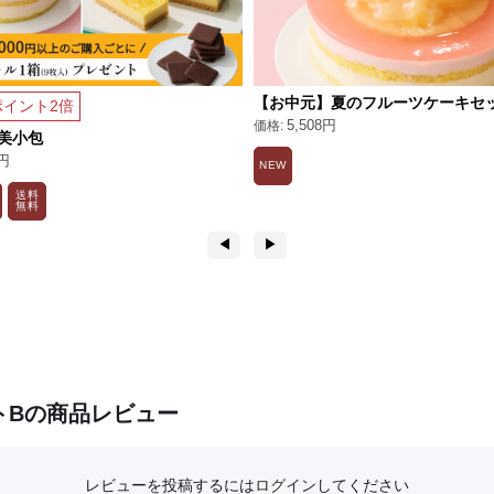
【お中元】夏のフルーツケーキセ
イント2倍
5,508円
美小包
0円
NEW
送料
無料
◀︎
▶︎
トBの商品レビュー
レビューを投稿するには
ログイン
してください