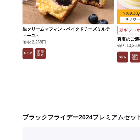
生クリームマフィン～ベイクドチーズミルテ
夏ギフトポ
ィーユ～
真夏のご褒
2,268円
10,26
期間
NEW
限定
期間
NEW
限定
ブラックフライデー2024プレミアムセッ