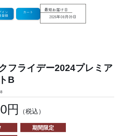
最短お届け日
グイン
カート
員登録
2026年08月09日
クフライデー2024プレミア
トB
8
50円
（税込）
W
期間限定