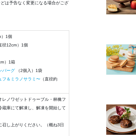
などは予告なく変更になる場合がござ
m）1個
直径12cm）1個
cm）1箱
ンバーグ
（2個入）1袋
ュフ＆ミラノサラミ〜
（直径約
オレノワゼットドゥーブル・林檎フ
冷蔵庫にて解凍し、解凍を開始して
。
に召し上がりください。（概ね3日