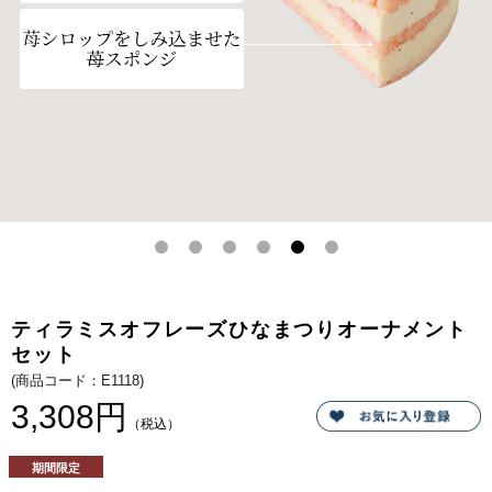
の
限
テ
定
ィ
の
ラ
テ
ミ
ィ
ス
ラ
オ
ミ
フ
ス
レ
オ
ー
フ
ズ
レ
で
ー
す。
ズ
を
セ
ッ
ト
で
お
届
け
い
た
ティラミスオフレーズひなまつりオーナメント
し
ま
セット
す。
(商品コード：E1118)
3,308円
（税込）
期間限定