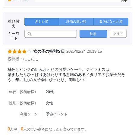
0件
並び替
新しい順
評価の高い順
参考になった順
え
キーワ
検索
クリア
ード
女の子の特別な日
2026/02/24 20:19:16
投稿者：にこにこ
桃色とピンクの組み合わせの可愛いケーキ。ティラミスは
励ましたりひっぱりあげたりする意味のあるイタリアのお菓子だそ
う。年に1度の女子会にぴったり、美味しい！
年代（投稿者様）
20代
性別（投稿者様）
女性
利用シーン
季節イベント
0
0
人中、
人の方が参考になったと言っています。