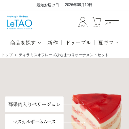
2026年08月10日
最短お届け日
メニュー
ログイン
カート
商品を探す
新作
ドゥーブル
夏ギフト
トップ
＞
ティラミスオフレーズひなまつりオーナメントセット
ひ
可
な
愛
ま
ら
つ
し
り
い
オ
ひ
ー
な
ナ
ま
メ
つ
ン
り
ト
オ
が
ー
付
ナ
い
メ
た
ン
お
ト
祝
と
い
期
用
間