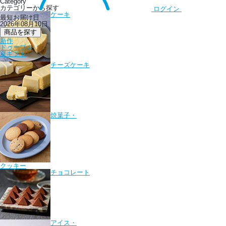
Category
カテゴリーから探す
ログイン
ケーキ
最短お届け日
2026年08月10日
商品を探す
新作
ドゥーブル
夏ギフト
チーズケーキ
焼菓子・
クッキー
チョコレート
アイス・