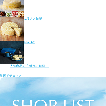
ふるさと納税
&LeTAO
人気商品を
「 触れる動画 」
動画でチェック!