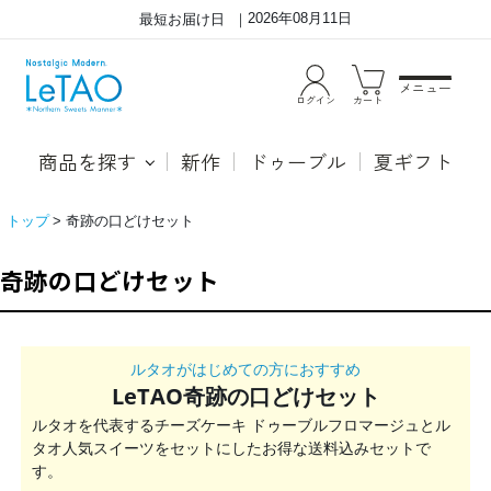
2026年08月11日
最短お届け日
メニュー
ログイン
カート
商品を探す
新作
ドゥーブル
夏ギフト
トップ
奇跡の口どけセット
奇跡の口どけセット
＼
ルタオがはじめての方におすすめ
ル
タ
LeTAO奇跡の口どけセット
オ
が
ルタオを代表するチーズケーキ ドゥーブルフロマージュとル
は
じ
タオ人気スイーツをセットにしたお得な送料込みセットで
め
て
す。
の