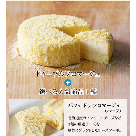
方
に
お
す
す
め
／
LeTAO
奇
跡
の
口
ど
け
セ
ッ
ト
ル
タ
オ
人
気
No1
ス
イ
ー
ツ
ド
ゥ
ー
ブ
ル
フ
ロ
マ