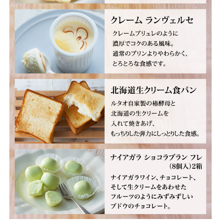
ー
ジ
ュ
と
人
気
ス
イ
ー
ツ
を
セ
ッ
ト
に
し
た
お
得
な
送
料
込
み
セ
ッ
ト
で
す。