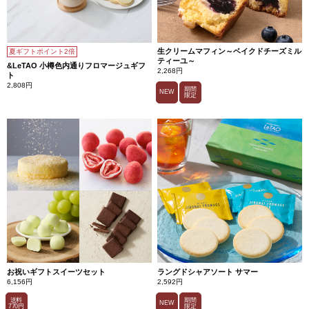
生クリームマフィン～ベイクドチーズミル
夏ギフトポイント2倍
ティーユ～
&LeTAO 小樽色内通りフロマージュギフ
2,268円
ト
2,808円
期間
NEW
限定
お祝いギフトスイーツセット
ラングドシャアソート サマー
6,156円
2,592円
送料
期間
NEW
770円
限定