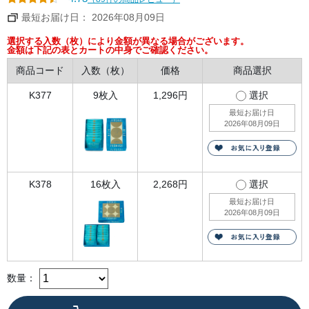
か
な
最短お届け日： 2026年08月09日
チ
ー
ズ
選択する入数（枚）により金額が異なる場合がございます。
ク
金額は下記の表とカートの中身でご確認ください。
ッ
キ
商品コード
入数（枚）
価格
商品選択
ー
と、
ミ
K377
9枚入
1,296円
選択
ル
ク
最短お届け日
チ
2026年08月09日
ョ
コ
プ
レ
ー
ト
の
K378
16枚入
2,268円
選択
乳
味
最短お届け日
が
2026年08月09日
や
さ
し
く
ま
ろ
や
数量：
か
に
広
が