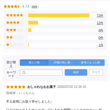
4.73
（
89件
）
72件
12件
4件
0件
1件
並び替
新しい順
評価の高い順
参考になった順
え
キーワ
検索
クリア
ード
おしゃれなおお菓子
2026/07/20 12:26:32
投稿者：いっちゃん
手土産用にお取り寄せしました。
口どけがとてもなめらかで、口に入れた瞬間にミルクのやさしい甘