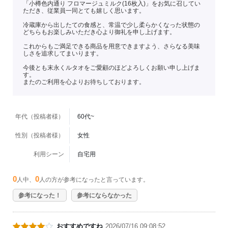
「小樽色内通り フロマージュミルク(16枚入)」をお気に召してい
ただき、従業員一同とても嬉しく思います。
冷蔵庫から出したての食感と、常温で少し柔らかくなった状態の
どちらもお楽しみいただき心より御礼を申し上げます。
これからもご満足できる商品を用意できますよう、さらなる美味
しさを追求してまいります。
今後とも末永くルタオをご愛顧のほどよろしくお願い申し上げま
す。
またのご利用を心よりお待ちしております。
年代（投稿者様）
60代~
性別（投稿者様）
女性
利用シーン
自宅用
0
0
人中、
人の方が参考になったと言っています。
参考になった！
参考にならなかった
おすすめですね
2026/07/16 09:08:52