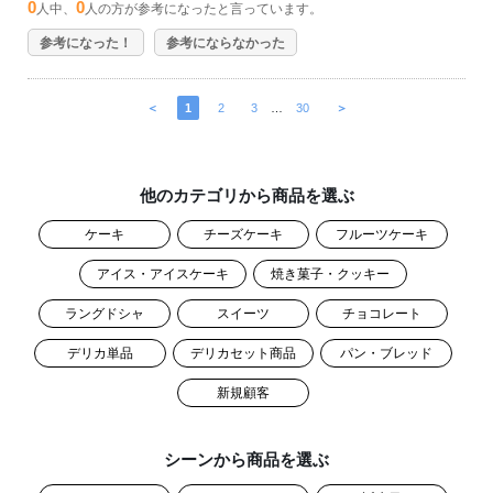
0
0
人中、
人の方が参考になったと言っています。
参考になった！
参考にならなかった
＜
1
2
3
…
30
＞
他のカテゴリから商品を選ぶ
ケーキ
チーズケーキ
フルーツケーキ
アイス・アイスケーキ
焼き菓子・クッキー
ラングドシャ
スイーツ
チョコレート
デリカ単品
デリカセット商品
パン・ブレッド
新規顧客
シーンから商品を選ぶ