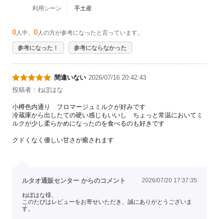
利用シーン
手土産
0
0
人中、
人の方が参考になったと言っています。
参考になった！
参考にならなかった
間違いない
2026/07/16 20:42:43
投稿者：ねぼはな
小樽色内通り フロマージュミルクが好みです
冷蔵庫から出したての硬い感じもいいし ちょっと常温においてミ
ルクが少し柔らかめになったのを食べるのも好きです
クドくなく優しい甘さが癒されます
ルタオ通販センター からのコメント
2026/07/20 17:37:35
ねぼはな様、
このたびはレビューをお寄せいただき、誠にありがとうございま
す。