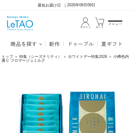
2026年08月09日
最短お届け日
メニュー
ログイン
カート
商品を探す
新作
ドゥーブル
夏ギフト
トップ
＞
特集（シーズナリティ）
＞
ホワイトデー特集2026
＞
小樽色内
通り フロマージュミルク
ミ
コ
ル
ク
ク
の
が
あ
チ
る
ー
ミ
ズ
ル
を
ク
つ
風
つ
味
み
の
こ
チ
む、
ョ
ミ
コ
ル
レ
ク
ー
の
ト
余
を