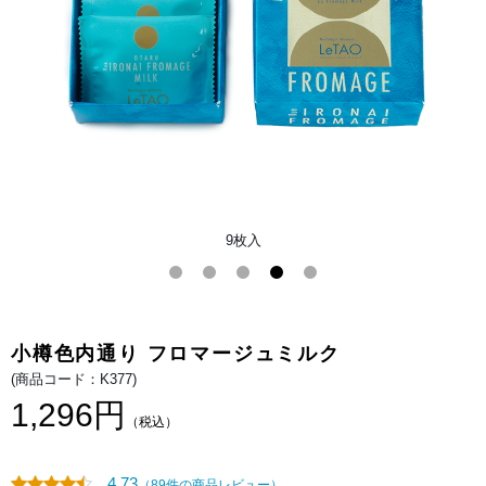
韻。
く
ち
ど
け
の
良
い
サ
ッ
ク
リ
と
し
た
チ
ー
ズ
9枚入
生
地
で
サ
ン
ド
し
ま
小樽色内通り フロマージュミルク
し
た。
(商品コード：K377)
バ
タ
1,296円
ー
（税込）
の
香
り
豊
4.73
（89件の商品レビュー）