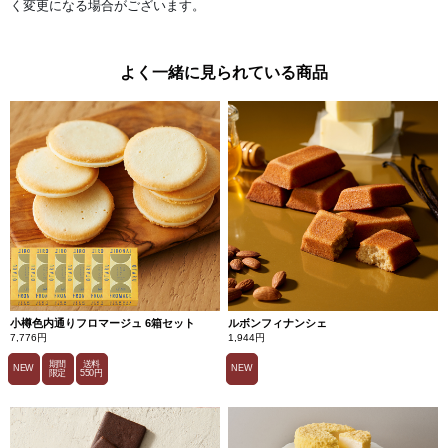
く変更になる場合がございます。
よく一緒に見られている商品
小樽色内通りフロマージュ 6箱セット
ルボンフィナンシェ
7,776円
1,944円
期間
送料
NEW
NEW
限定
550円