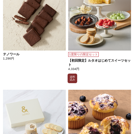
テノワール
1度限りの限定セット
1,296円
【初回限定】ルタオはじめてスイーツセッ
ト
4,334円
送料
込み