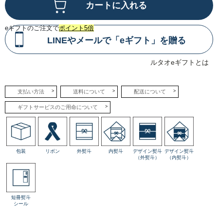
る
味
わ
い
eギフトのご注文で
ポイント5倍
で
す。
LINEやメールで「eギフト」を贈る
ルタオeギフトとは
支払い方法
送料について
配送について
ギフトサービスのご用命について
包装
リボン
外熨斗
内熨斗
デザイン熨斗
デザイン熨斗
（外熨斗）
（内熨斗）
短冊熨斗
シール