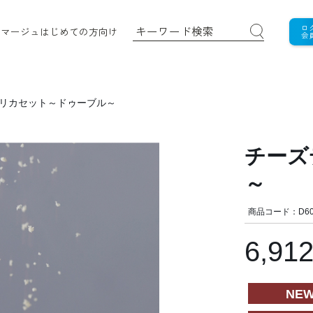
ロ
ロマージュ
はじめての方向け
会
リカセット～ドゥーブル～
チーズ
～
商品コード：D60
6,91
NE