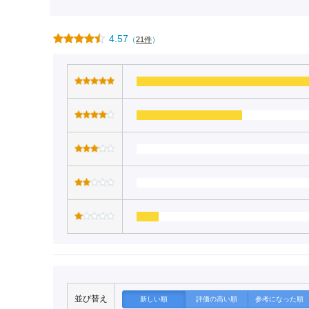
4.57
（
21件
）
並び替え
新しい順
評価の高い順
参考になった順