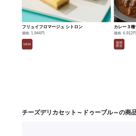
フリュイフロマージュ シトロン
カレー３種
1,944円
6,912
期間
NEW
限定
チーズデリカセット～ドゥーブル～の商