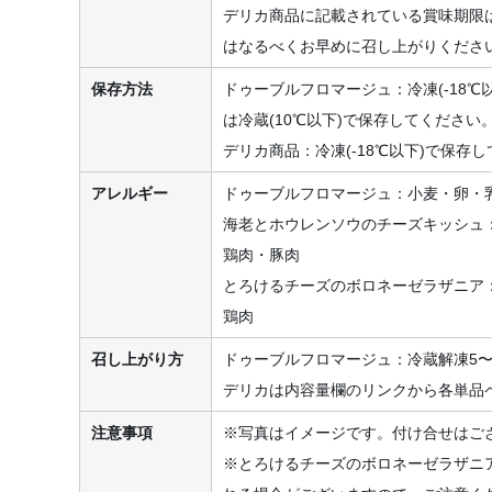
デリカ商品に記載されている賞味期限
はなるべくお早めに召し上がりくださ
保存方法
ドゥーブルフロマージュ：冷凍(-18℃
は冷蔵(10℃以下)で保存してください
デリカ商品：冷凍(-18℃以下)で保存
アレルギー
ドゥーブルフロマージュ：小麦・卵・
海老とホウレンソウのチーズキッシュ
鶏肉・豚肉
とろけるチーズのボロネーゼラザニア
鶏肉
召し上がり方
ドゥーブルフロマージュ：冷蔵解凍5〜
デリカは内容量欄のリンクから各単品
注意事項
※写真はイメージです。付け合せはご
※とろけるチーズのボロネーゼラザニ