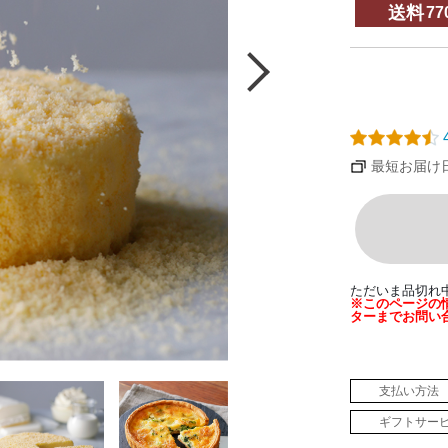
送料
77
4
最短お届け日：
ただいま品切れ
※このページの
ターまでお問い
支払い方法
ギフトサー