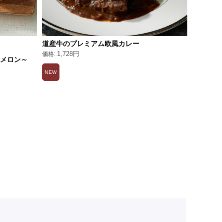
道産牛のプレミアム欧風カレー
夏の帰
1,728円
肉メロン～
お盆おす
5,07
NEW
期
NEW
限