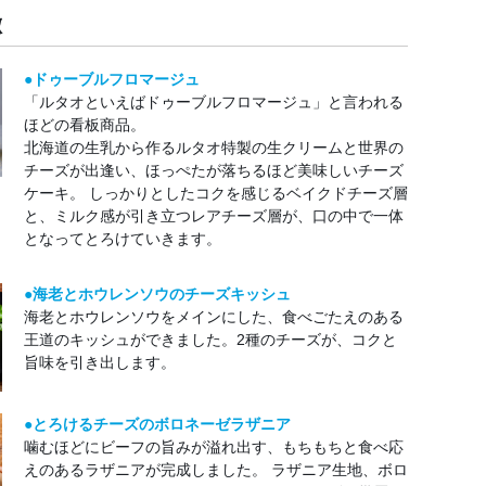
徴
●ドゥーブルフロマージュ
「ルタオといえばドゥーブルフロマージュ」と言われる
ほどの看板商品。
北海道の生乳から作るルタオ特製の生クリームと世界の
チーズが出逢い、ほっぺたが落ちるほど美味しいチーズ
ケーキ。 しっかりとしたコクを感じるベイクドチーズ層
と、ミルク感が引き立つレアチーズ層が、口の中で一体
となってとろけていきます。
●海老とホウレンソウのチーズキッシュ
海老とホウレンソウをメインにした、食べごたえのある
王道のキッシュができました。2種のチーズが、コクと
旨味を引き出します。
●とろけるチーズのボロネーゼラザニア
噛むほどにビーフの旨みが溢れ出す、もちもちと食べ応
えのあるラザニアが完成しました。 ラザニア生地、ボロ