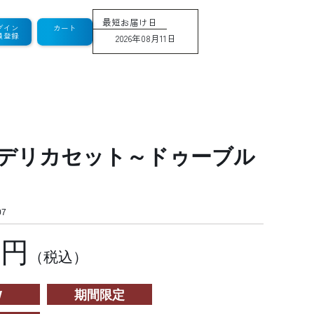
最短お届け日
グイン
カート
員登録
2026年08月11日
デリカセット～ドゥーブル
7
2円
（税込）
W
期間限定