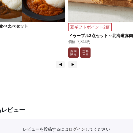
食べ比べセット
夏ギフトポイント2倍
円
ドゥーブル3点セット～北海道赤
7,344円
期間
送料
限定
550円
◀︎
▶︎
品レビュー
レビューを投稿するには
ログイン
してください