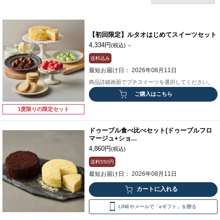
【初回限定】ルタオはじめてスイーツセット
4,334円
(税込)
～
送料込み
最短お届け日： 2026年08月11日
商品詳細画面でプチスイーツを選択してください。
ご購入はこちら
1度限りの限定セット
ドゥーブル食べ比べセット(ドゥーブルフロ
マージュ+ショ...
4,860円
(税込)
送料
550円
最短お届け日： 2026年08月11日
LINEやメールで「eギフト」を贈る