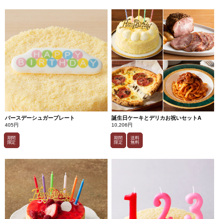
バースデーシュガープレート
誕生日ケーキとデリカお祝いセットA
405円
10,206円
期間
期間
送料
限定
限定
無料