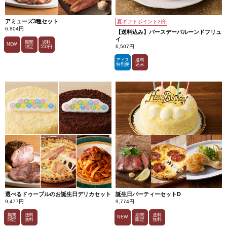
アミューズ3種セット
夏ギフトポイント2倍
6,804円
【送料込み】バースデーバルーンドフリュ
イ
期間
送料
NEW
6,507円
限定
550円
アイス
送料
特別便
込み
選べるドゥーブルのお誕生日デリカセット
誕生日パーティーセットD
9,477円
9,774円
期間
送料
期間
送料
NEW
限定
無料
限定
無料