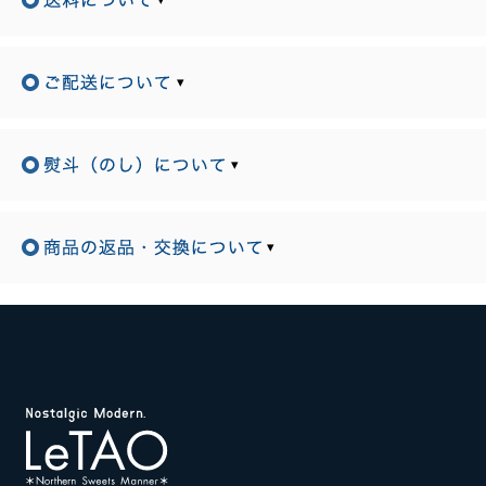
▾
▾
▾