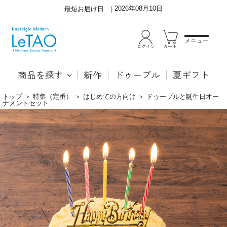
2026年08月10日
最短お届け日
メニュー
ログイン
カート
商品を探す
新作
ドゥーブル
夏ギフト
トップ
＞
特集（定番）
＞
はじめての方向け
＞
ドゥーブルと誕生日オー
ナメントセット
ド
ゥ
ー
ブ
ル
と
誕
生
日
オ
ー
ナ
メ
ン
ト
セ
ッ
ト