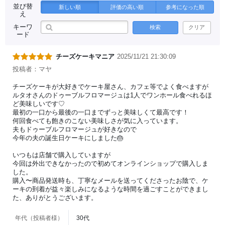
並び替
新しい順
評価の高い順
参考になった順
え
キーワ
検索
クリア
ード
チーズケーキマニア
2025/11/21 21:30:09
投稿者：マヤ
チーズケーキが大好きでケーキ屋さん、カフェ等でよく食べますが
ルタオさんのドゥーブルフロマージュは1人でワンホール食べれるほ
ど美味しいです♡
最初の一口から最後の一口までずっと美味しくて最高です！
何回食べても飽きのこない美味しさが気に入っています。
夫もドゥーブルフロマージュが好きなので
今年の夫の誕生日ケーキにしました🎂
いつもは店舗で購入していますが
今回は外出できなかったので初めてオンラインショップで購入しま
した。
購入〜商品発送時も、丁寧なメールを送ってくださったお陰で、ケ
ーキの到着が益々楽しみになるような時間を過ごすことができまし
た、ありがとうございます。
年代（投稿者様）
30代