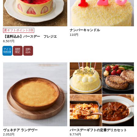
ナンバーキャンドル
夏ギフトポイント2倍
110円
【送料込み】バースデー フレジエ
6,507円
アイス
期間
送料
特別便
限定
込み
ヴェネチア ランデヴー
バースデーギフトの定番デリカセット
2,052円
9,774円