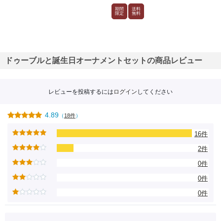
期間
送料
限定
無料
ドゥーブルと誕生日オーナメントセットの商品レビュー
レビューを投稿するには
ログイン
してください
4.89
（
18件
）
16件
2件
0件
0件
0件