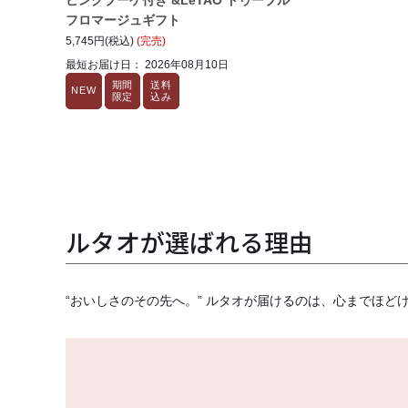
ピンクブーケ付き &LeTAO ドゥーブル
フロマージュギフト
5,745円(税込)
(完売)
最短お届け日： 2026年08月10日
期間
送料
NEW
限定
込み
ルタオが選ばれる理由
“おいしさのその先へ。” ルタオが届けるのは、心までほど