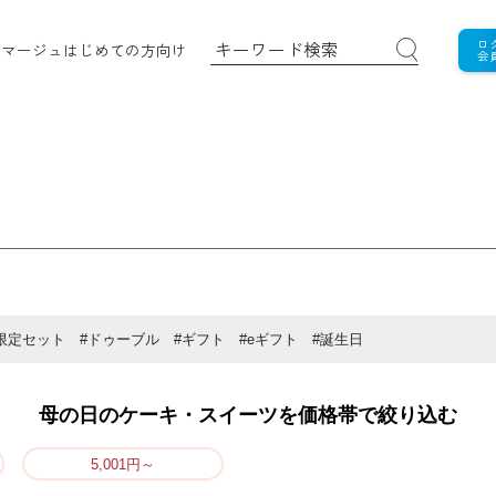
ロ
ロマージュ
はじめての方向け
会
限定セット
#ドゥーブル
#ギフト
#eギフト
#誕生日
母の日のケーキ・スイーツを価格帯で絞り込む
5,001円～