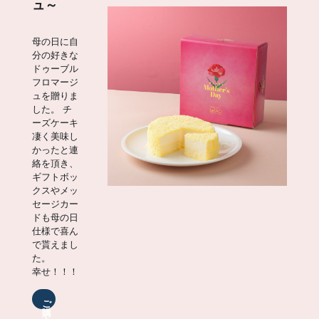
ュ～
母の日に自
分の好きな
ドゥーブル
フロマージ
ュを贈りま
した。 チ
ーズケーキ
凄く美味し
かったと連
絡を頂き、
ギフトボッ
クスやメッ
セージカー
ドも母の日
仕様で喜ん
で貰えまし
た。
幸せ！！！
ご
購