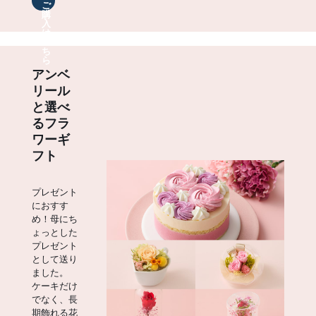
ご
購
入
は
こ
ち
ら
アンベ
リール
と選べ
るフラ
ワーギ
フト
プレゼント
におすす
め！母にち
ょっとした
プレゼント
として送り
ました。
ケーキだけ
でなく、長
期飾れる花