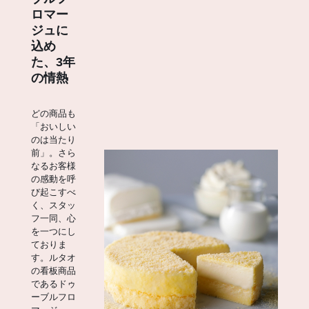
ロマー
ジュに
込め
た、3年
の情熱
どの商品も
「おいしい
のは当たり
前」。さら
なるお客様
の感動を呼
び起こすべ
く、スタッ
フ一同、心
を一つにし
ておりま
す。ルタオ
の看板商品
であるドゥ
ーブルフロ