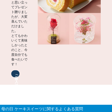
と思い立っ
てプレゼン
ト贈りまし
たが、大変
喜んでいた
だけまし
た。
とてもかわ
いくて美味
しかったと
のこと、今
度自分でも
食べたいで
す！
ご
購
入
は
こ
ち
ら
母の日 ケーキスイーツに関するよくある質問