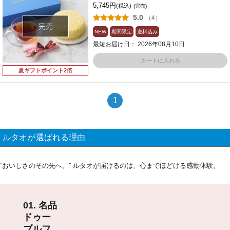
5,745円
(税込)
(完売)
5.0
（4）
完売
NEW
期間限定
送料込み
最短お届け日： 2026年08月10日
カートに入れる
夏ギフトポイント2倍
1
ルタオが選ばれる理由
“おいしさのその先へ。” ルタオが届けるのは、心までほどける感動体験。
01. 名品
ドゥー
ブルフ