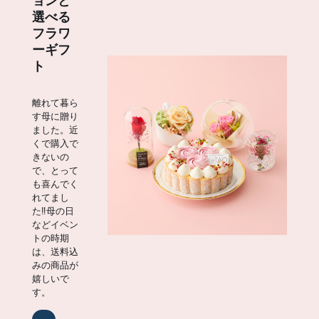
ョンと
選べる
フラワ
ーギフ
ト
離れて暮ら
す母に贈り
ました。近
くで購入で
きないの
で、とって
も喜んでく
れてまし
た‼︎母の日
などイベン
トの時期
は、送料込
みの商品が
嬉しいで
す。