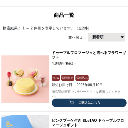
商品一覧
検索結果： 1 ～ 2 件目を表示しています。（全2件）
並べ替え：
ドゥーブルフロマージュと選べるフラワーギ
フト
4,840円
(税込)
～
NEW
期間限定
送料込み
最短お届け日： 2026年08月10日
商品詳細画面でフラワーギフトを選択してくださ
い。
ご購入はこちら
ピンクブーケ付き &LeTAO ドゥーブルフロ
マージュギフト