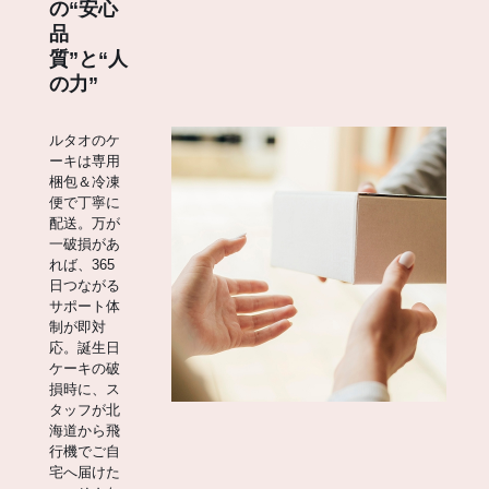
の“安心
品
質”と“人
の力”
ルタオのケ
ーキは専用
梱包＆冷凍
便で丁寧に
配送。万が
一破損があ
れば、365
日つながる
サポート体
制が即対
応。誕生日
ケーキの破
損時に、ス
タッフが北
海道から飛
行機でご自
宅へ届けた