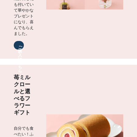
も付いてい
て華やかな
プレゼント
になり、喜
んでもらえ
ました。
ご
購
入
は
こ
ち
ら
苺ミル
クロー
ルと選
べるフ
ラワー
ギフト
自分でも食
べたい！ふ