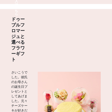
入
は
こ
ち
ら
ドゥー
ブルフ
ロマー
ジュと
選べる
フラワ
ーギフ
ト
さいこうで
した。彼氏
のお母さん
の誕生日プ
レゼントと
してあげま
した。元々
チーズケー
キが好きだ