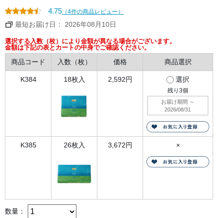
コ
ク
4.75
（4件の商品レビュー）
の
あ
最短お届け日： 2026年08月10日
る
ミ
ル
選択する入数（枚）により金額が異なる場合がございます。
ク
金額は下記の表とカートの中身でご確認ください。
風
味
商品コード
入数（枚）
価格
商品選択
の
チ
ョ
K384
18枚入
2,592円
選択
コ
レ
残り
3
個
ー
ト
お届け期間
～
を
2026/08/31
く
ち
ど
け
の
K385
26枚入
3,672円
×
良
い
サ
ッ
ク
リ
と
し
た
チ
ー
数量：
ズ