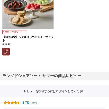
1度限りの限定セット
【初回限定】ルタオはじめてスイーツセッ
ト
4,334円
送料
込み
ラングドシャアソート サマーの商品レビュー
レビューを投稿するには
ログイン
してください
4.75
（
4件
）