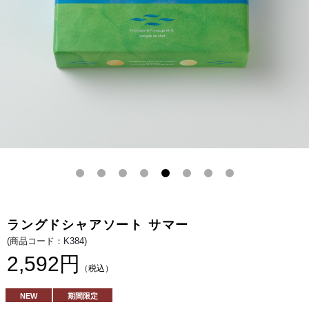
ル
夏
ク
の
を
装
詰
い
め
で
合
登
わ
場。
せ
マ
た
ス
ア
カ
ソ
ル
ー
ポ
ト
ー
を
ネ
夏
や
の
ク
装
リ
い
ー
で。
ム
チ
ー
ズ
を
使
用
ラングドシャアソート サマー
し
た
(商品コード：K384)
「フ
ロ
2,592円
マ
（税込）
ー
ジ
ュ」
NEW
期間限定
と