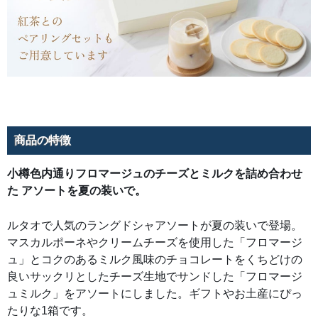
に
ぴ
っ
た
り
な
1
箱
で
す。
商品の特徴
小樽色内通りフロマージュのチーズとミルクを詰め合わせ
た アソートを夏の装いで。
ルタオで人気のラングドシャアソートが夏の装いで登場。
マスカルポーネやクリームチーズを使用した「フロマージ
ュ」とコクのあるミルク風味のチョコレートをくちどけの
良いサックリとしたチーズ生地でサンドした「フロマージ
ュミルク」をアソートにしました。ギフトやお土産にぴっ
たりな1箱です。