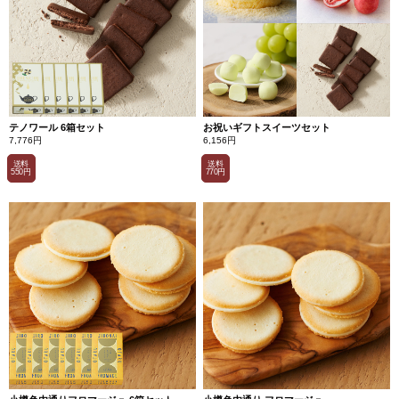
テノワール 6箱セット
お祝いギフトスイーツセット
7,776円
6,156円
送料
送料
550円
770円