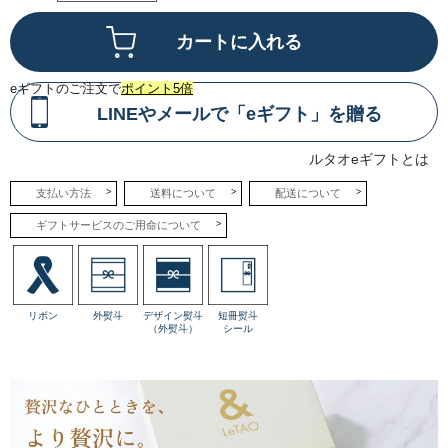
生
地
で
サ
ン
ド
し
eギフトのご注文で
ポイント5倍
た
LINEやメールで「eギフト」を贈る
「フ
ロ
マ
ー
ルタオeギフトとは
ジ
ュ
ミ
支払い方法
送料について
配送について
ル
ク」
ギフトサービスのご用命について
を
ア
ソ
ー
ト
に
し
リボン
外熨斗
デザイン熨斗
短冊熨斗
ま
（外熨斗）
シール
し
た。
ギ
フ
ト
や
お
土
産