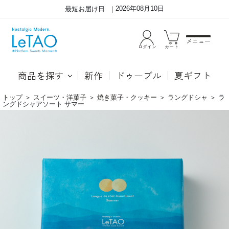
2026年08月10日
最短お届け日
メニュー
ログイン
カート
商品を探す
新作
ドゥーブル
夏ギフト
トップ
＞
スイーツ・洋菓子
＞
焼き菓子・クッキー
＞
ラングドシャ
＞
ラ
ングドシャアソート サマー
小
ル
樽
タ
色
オ
内
で
通
人
り
気
フ
の
ロ
ラ
マ
ン
ー
グ
ジ
ド
ュ
シ
の
ャ
チ
ア
ー
ソ
ズ
ー
と
ト
ミ
が