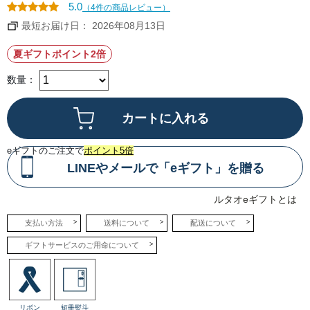
ア
モ
5.0
（4件の商品レビュー）
イ
ン
ス
ピ
最短お届け日： 2026年08月13日
を、
ー
ア
ル
ー
も
夏ギフトポイント2倍
モ
加
ン
え
ド
て
数量：
が
食
香
感
ば
と
し
風
い
味
サ
の
ブ
ア
レ
ク
eギフトのご注文で
ポイント5倍
で
セ
挟
ン
LINEやメールで「eギフト」を贈る
ん
ト
だ、
に。
夏
●
ルタオeギフトとは
の
バ
ギ
ニ
フ
ー
支払い方法
送料について
配送について
ト
ユ
に
溶
ぴ
け
ギフトサービスのご用命について
っ
て
た
い
り
く
の
口
サ
ど
ン
け
ド
の
リボン
短冊熨斗