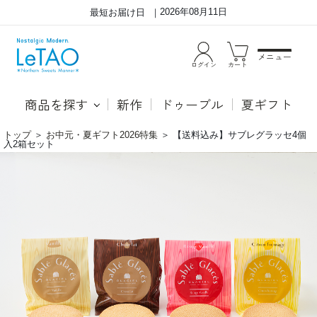
2026年08月11日
最短お届け日
メニュー
ログイン
カート
商品を探す
新作
ドゥーブル
夏ギフト
トップ
＞
お中元・夏ギフト2026特集
＞
【送料込み】サブレグラッセ4個
入2箱セット
新
●
作
シ
シ
ト
ト
ロ
ロ
ン
ン
フ
フ
ロ
ロ
マ
マ
ー
ー
ジ
ジ
ュ
ュ
【新
が
フ
加
レ
わ
ー
り、
バ
バ
ー】
ニ
爽