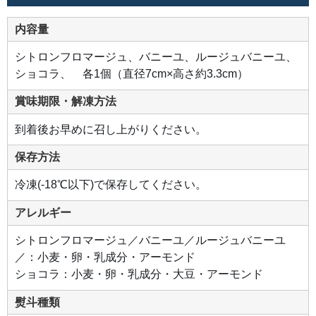
ニ
ー
ユ
内容量
甘
み
の
シトロンフロマージュ、バニーユ、ルージュバニーユ、
な
か
ショコラ、 各1個（直径7cm×高さ約3.3cm）
に
華
や
賞味期限・解凍方法
か
な
酸
到着後お早めに召し上がりください。
味
を
感
保存方法
じ
る、
2
冷凍(-18℃以下)で保存してください。
種
の
ベ
アレルギー
リ
ー
の
シトロンフロマージュ／バニーユ／ルージュバニーユ
ア
イ
／：小麦・卵・乳成分・アーモンド
ス。
苺
ショコラ：小麦・卵・乳成分・大豆・アーモンド
と
フ
ラ
熨斗種類
ン