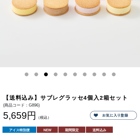
ラ、
や
ベ
か
リ
な
ー、
瀬
シ
戸
ョ
内
コ
産
ラ、
レ
4
モ
種
ン
の
に
フ
ク
レ
リ
ー
ー
バ
ム
ー
チ
を
ー
詰
ズ
め
を
合
合
わ
わ
せ
せ
て
て
リ
軽
【送料込み】サブレグラッセ4個入2箱セット
ニ
や
ュ
か
(商品コード：G896)
ー
に
ア
仕
5,659円
ル。
上
（税込）
コ
げ
ク
ま
の
し
アイス特別便
NEW
期間限定
送料込み
あ
た。
る
レ