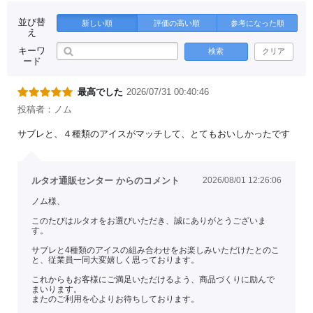
並び替
新しい順
評価の高い順
参考になった順
え
キーワ
検索
クリア
ード
最高でした
2026/07/31 00:40:46
投稿者：ノム
サブレと、４種類のアイスがマッチして、とてもおいしかったです
ルタオ通販センター からのコメント
2026/08/01 12:26:06
ノム様、
このたびはルタオをお選びいただき、誠にありがとうございま
す。
サブレと4種類のアイスの組み合わせをお楽しみいただけたとのこ
と、従業員一同大変嬉しく思っております。
これからもお客様にご満足いただけるよう、商品づくりに励んで
まいります。
またのご利用を心よりお待ちしております。