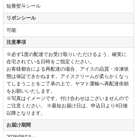
ボ
ワ
短冊熨斗シール
ー
ズ
を
リボンシール
合
わ
せ
可能
る
こ
と
注意事項
で、
ベ
リ
※必ず1度の配達でお受け取りいただけるよう、確実に
ー
の
在宅されている日時をご指定ください。
甘
お客様都合による再配達の場合、アイスの品質・冷凍状
み
と
態は保証できかねます。アイスクリームが柔らかくなっ
酸
味
てしまうことをご了承の上で、ヤマト運輸へ再配達依頼
を
し
をお願いいたします。
っ
か
※写真はイメージです。付け合わせはございませんので
り
出
ご注意ください。 ※最短お届け日は、申込日より4日後
し
ま
以降となります。
し
た。
バ
お届け期間
ニ
ラ
を
2026/08/13 ～