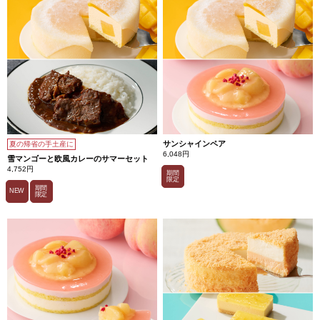
を
厳
選。
ク
ー
ベ
ル
チ
ュ
ー
ル
の
ビ
タ
ー
サンシャインペア
夏の帰省の手土産に
な
6,048円
味
雪マンゴーと欧風カレーのサマーセット
わ
4,752円
期間
い
限定
の
期間
NEW
も
限定
の
を
使
用
し、
ス
ッ
キ
リ
と
仕
上
げ