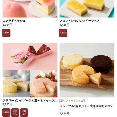
ま
し
た。
エクラドペッシュ
メロンとレモンのスイーツペア
3,024円
4,428円
NEW
NEW
フラワーピンクブーケと選べるドゥ―ブル
夏ギフトポイント2倍
4,233円
ドゥーブル3点セット～北海道赤肉メロン
～
期間
送料
NEW
7,344円
限定
込み