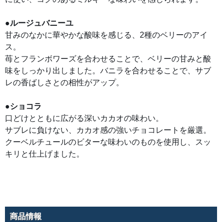
を
ふ
ん
だ
●ルージュバニーユ
ん
に
甘みのなかに華やかな酸味を感じる、2種のベリーのアイ
使
ス。
い、
コ
苺とフランボワーズを合わせることで、ベリーの甘みと酸
ク
の
味をしっかり出しました。バニラを合わせることで、サブ
あ
る
レの香ばしさとの相性がアップ。
ミ
ル
キ
ー
●ショコラ
な
味
口どけとともに広がる深いカカオの味わい。
わ
サブレに負けない、カカオ感の強いチョコレートを厳選。
い
を
クーベルチュールのビターな味わいのものを使用し、スッ
感
じ
キリと仕上げました。
ら
れ
ま
す。
●
ル
ー
ジ
ュ
商品情報
バ