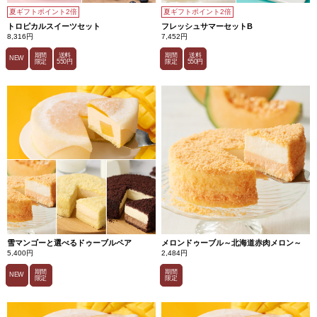
も
に
夏ギフトポイント2倍
夏ギフトポイント2倍
広
トロピカルスイーツセット
フレッシュサマーセットB
が
8,316円
7,452円
る
深
期間
送料
期間
送料
い
NEW
限定
550円
限定
550円
カ
カ
オ
の
味
わ
い。
サ
ブ
レ
に
負
け
な
い、
カ
カ
オ
感
の
雪マンゴーと選べるドゥーブルペア
メロンドゥーブル～北海道赤肉メロン～
強
5,400円
2,484円
い
チ
期間
期間
NEW
ョ
限定
限定
コ
レ
ー
ト