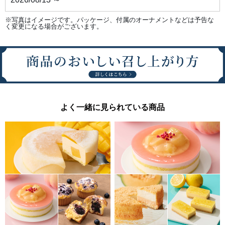
合
わ
せ
※写真はイメージです。パッケージ、付属のオーナメントなどは予告な
る
く変更になる場合がございます。
こ
と
で、
サ
ブ
レ
の
香
ば
し
さ
と
よく一緒に見られている商品
の
相
性
が
ア
ッ
プ。
●
シ
ョ
コ
ラ
口
ど
け
と
と