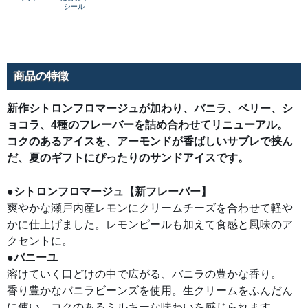
ア
中
シール
イ
で
ス
広
で
が
す。
る、
バ
ニ
ラ
商品の特徴
の
豊
か
な
新作シトロンフロマージュが加わり、バニラ、ベリー、シ
香
り。
ョコラ、4種のフレーバーを詰め合わせてリニューアル。
香
り
コクのあるアイスを、アーモンドが香ばしいサブレで挟ん
豊
だ、夏のギフトにぴったりのサンドアイスです。
か
な
バ
ニ
●シトロンフロマージュ【新フレーバー】
ラ
ビ
爽やかな瀬戸内産レモンにクリームチーズを合わせて軽や
ー
ン
かに仕上げました。レモンピールも加えて食感と風味のア
ズ
を
クセントに。
使
用。
●バニーユ
生
溶けていく口どけの中で広がる、バニラの豊かな香り。
ク
リ
香り豊かなバニラビーンズを使用。生クリームをふんだん
ー
ム
に使い、コクのあるミルキーな味わいを感じられます。