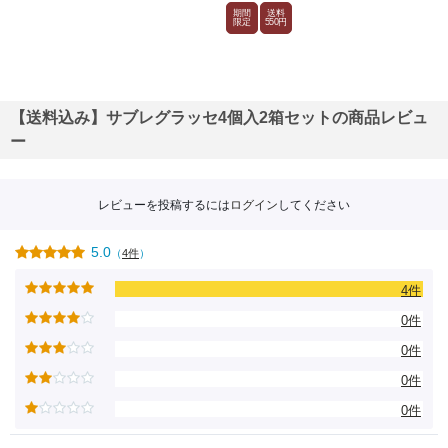
期間
送料
限定
550円
【送料込み】サブレグラッセ4個入2箱セットの商品レビュ
ー
レビューを投稿するには
ログイン
してください
5.0
（
4件
）
4件
0件
0件
0件
0件