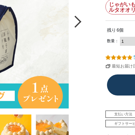
じゃがい
ルタオオ
残り
6
個
数量：
5
最短お届け日：
支払い方法
ギフトサー