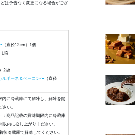
などは予告なく変更になる場合がござ
〜
（直径12cm）1個
）1箱
g）2袋
カルポーネ＆ベーコン〜
（直径
限内に冷蔵庫にて解凍し、解凍を開
ださい。
～：商品記載の賞味期限内に冷蔵庫
時間以内に召し上がりください。
到着後冷蔵庫で解凍してください。