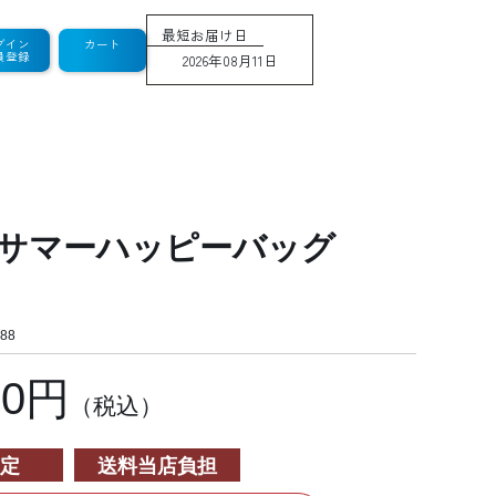
最短お届け日
グイン
カート
員登録
2026年08月11日
サマーハッピーバッグ
88
00円
（税込）
定
送料当店負担