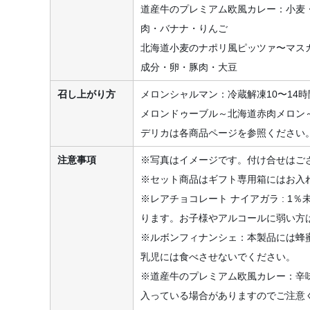
道産牛のプレミアム欧風カレー：小麦
肉・バナナ・りんご
北海道小麦のナポリ風ピッツァ〜マス
成分・卵・豚肉・大豆
召し上がり方
メロンシャルマン：冷蔵解凍10〜14時
メロンドゥーブル～北海道赤肉メロン～
デリカは各商品ページを参照ください
注意事項
※写真はイメージです。付け合せはご
※セット商品はギフト専用箱にはお入
※レアチョコレート ナイアガラ : 1
ります。お子様やアルコールに弱い方
※ルボンフィナンシェ：本製品には蜂
乳児には食べさせないでください。
※道産牛のプレミアム欧風カレー：辛
入っている場合がありますのでご注意