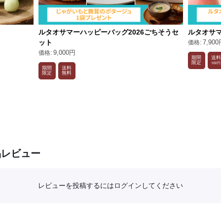
ルタオサマーハッピーバッグ2026ごちそうセ
ルタオサマ
ット
7,900
9,000円
期間
送
限定
550円
期間
送料
限定
無料
品レビュー
レビューを投稿するには
ログイン
してください