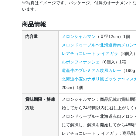
※写真はイメージです。パッケージ、付属のオーナメント
います。
商品情報
内容量
メロンシャルマン
（直径12cm）1個
メロンドゥーブル〜北海道赤肉メロン
レアチョコレート ナイアガラ
（8個入
ルボンフィナンシェ
（6個入）1箱
道産牛のプレミアム欧風カレー
（190
北海道小麦のナポリ風ピッツァ〜マス
20cm）1個
賞味期限・解凍
メロンシャルマン：商品記載の賞味期
方法
始してから24時間以内に召し上がりく
メロンドゥーブル～北海道赤肉メロン
にて解凍し、解凍を開始してから48
レアチョコレート ナイアガラ：商品