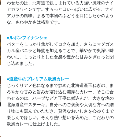
わせたのは、北海道で親しまれている力強い風味のナイ
アガラワインです。すぅっと口いっぱいに広がる、ナイ
アガラの風味。まるで本物のぶどうを口にしたかのよう
な、さわやかさは格別です。
●ルボンフィナンシェ
バターをしっかり焦がしてコクを加え、さらにマダガス
カル産バニラと蜂蜜を加えることで、華やかで奥深い味
わいに。しっとりとした食感や豊かな甘みをぎゅっと閉
じ込めました。
●道産牛のプレミアム欧風カレー
じっくりアメ色になるまで炒めた北海道産玉ねぎの、ま
ろやかな甘みと旨みが溶け込む濃厚なカレー。そこに合
わせるのは、ハーブなどと丁寧に煮込んだ、大きな塊の
北海道産牛ステーキ。自分へのご褒美や大切な方への贈
り物にも選んでいただき、贅沢なおいしさを心ゆくまで
楽しんでほしい。そんな熱い想いを込めた、こだわりの
欧風カレーに仕上げました。