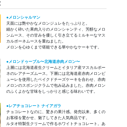
徴
●メロンシャルマン
天面には艶やかなメロンジュレをたっぷりと。
細かく砕いた果肉入りのメロンシャンティ、芳醇なメロ
ンムース、その甘みを優しく引き立てるミルキーなマス
カルポーネムースを重ねました。
メロンを心ゆくまで堪能できる華やかなケーキです。
●メロンドゥーブル〜北海道赤肉メロン〜
上層には北海道産生クリームとイタリア産マスカルポー
ネのレアチーズムース。下層には北海道産赤肉メロンピ
ューレを使用したベイクドチーズケーキを合わせ、赤肉
メロンのスポンジクラムで包み込みました。赤肉メロン
のふくよかな甘味をしっかりと感じる味わいです。
●レアチョコレート ナイアガラ
チョコレートなのに、驚きの果汁感。発売以来、多くの
お客様を驚かせ、魅了してきた人気商品です。
ルタオ特製生クリームで作るホワイトチョコレート。あ