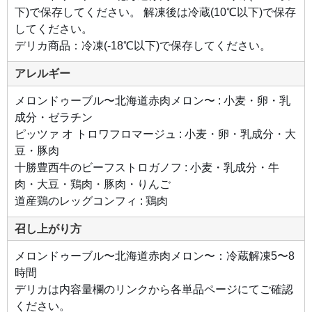
深み
下)で保存してください。 解凍後は冷蔵(10℃以下)で保存
のあ
る本
してください。
格的
な味
デリカ商品：冷凍(-18℃以下)で保存してください。
わい
にな
りま
アレルギー
し
た。
その
メロンドゥーブル〜北海道赤肉メロン〜 : 小麦・卵・乳
まま
で
成分・ゼラチン
も、
パン
ピッツァ オ トロワフロマージュ : 小麦・卵・乳成分・大
を添
えて
豆・豚肉
も、
おい
十勝豊西牛のビーフストロガノフ : 小麦・乳成分・牛
しく
肉・大豆・鶏肉・豚肉・りんご
召し
上が
道産鶏のレッグコンフィ : 鶏肉
りい
ただ
けま
召し上がり方
す。
●道
メロンドゥーブル〜北海道赤肉メロン〜：冷蔵解凍5〜8
産鶏
のレ
時間
ッグ
デリカは内容量欄のリンクから各単品ページにてご確認
コン
フィ
ください。
北海