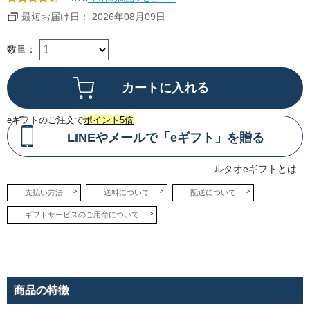
包み
込み
最短お届け日： 2026年08月09日
まし
た。
赤肉
メロ
数量：
ンの
ふく
よか
な甘
味を
しっ
かり
と感
eギフトのご注文で
ポイント5倍
じる
味わ
LINEやメールで「eギフト」を贈る
いで
す。
ルタオeギフトとは
●ピ
ッツ
支払い方法
送料について
配送について
ァ
オ
トロ
ギフトサービスのご用命について
ワフ
ロマ
ージ
ュ
モッ
ツァ
レ
ラ、
商品の特徴
ゴル
ゴン