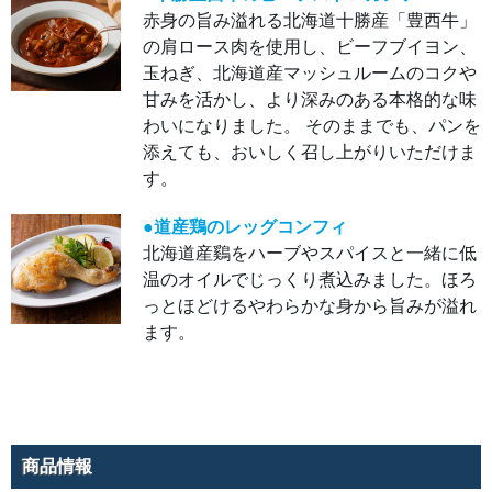
ッチ
赤身の旨み溢れる北海道十勝産「豊西牛」
し、
まろ
の肩ロース肉を使用し、ビーフブイヨン、
やか
な味
玉ねぎ、北海道産マッシュルームのコクや
わい
が広
甘みを活かし、より深みのある本格的な味
がり
わいになりました。 そのままでも、パンを
ま
す。
添えても、おいしく召し上がりいただけま
お好
みで
す。
ハチ
ミツ
をか
ける
●道産鶏のレッグコンフィ
と、
北海道産鷄をハーブやスパイスと一緒に低
さら
に美
温のオイルでじっくり煮込みました。ほろ
味し
く召
っとほどけるやわらかな身から旨みが溢れ
し上
がれ
ます。
ま
す。
●十
勝豊
西牛
のビ
ーフ
スト
商品情報
ロガ
ノフ