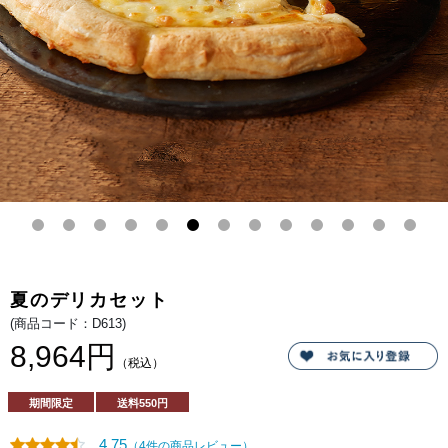
産マ
スカ
ルポ
ーネ
のレ
アチ
ー
ズ。
下層
には
北海
道産
赤肉
メロ
ンピ
ュー
レを
使用
した
ベイ
クド
チー
ズケ
夏のデリカセット
ーキ
を合
(商品コード：D613)
わ
せ、
8,964円
赤肉
（税込）
メロ
ンの
スポ
期間限定
送料
550円
ンジ
クラ
ムで
4.75
（4件の商品レビュー）