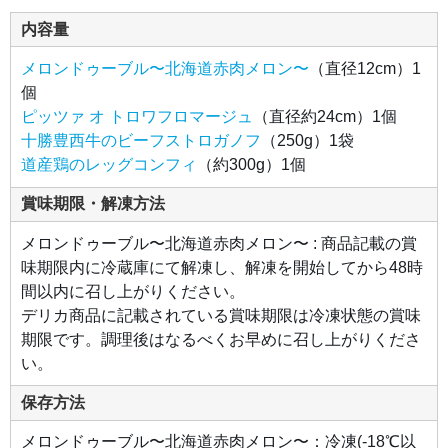
赤身
の旨
内容量
み溢
れる
北海
メロンドゥーブル〜北海道赤肉メロン〜
（直径12cm）1
道十
勝産
個
「豊
西
ピッツァ オ トロワフロマージュ
（直径約24cm）1個
牛」
十勝豊西牛のビーフストロガノフ
（250g）1袋
の肩
ロー
道産鶏のレッグコンフィ
（約300g）1個
ス肉
を使
用
賞味期限・解凍方法
し、
ビー
フブ
メロンドゥーブル〜北海道赤肉メロン〜 : 商品記載の賞
イヨ
ン、
味期限内に冷蔵庫にて解凍し、解凍を開始してから48時
玉ね
ぎ、
間以内に召し上がりください。
北海
道産
デリカ商品に記載されている賞味期限は冷凍状態の賞味
マッ
シュ
期限です。調理後はなるべくお早めに召し上がりくださ
ルー
ムの
い。
コク
や甘
みを
保存方法
活か
し、
より
メロンドゥーブル〜北海道赤肉メロン〜：冷凍(-18℃以