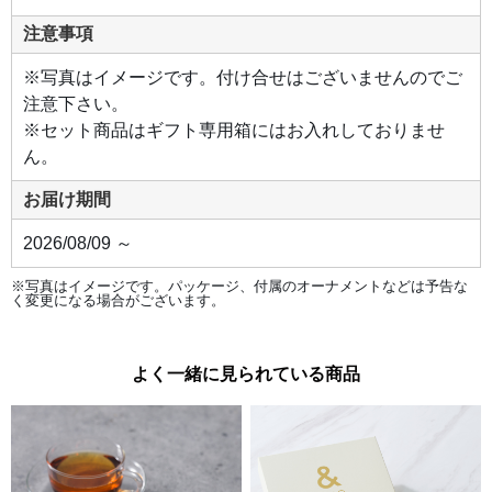
道産
鷄を
注意事項
ハー
ブや
スパ
※写真はイメージです。付け合せはございませんのでご
イス
と一
注意下さい。
緒に
低温
※セット商品はギフト専用箱にはお入れしておりませ
のオ
イル
ん。
でじ
っく
り煮
お届け期間
込み
まし
た。
2026/08/09 ～
ほろ
っと
ほど
※写真はイメージです。パッケージ、付属のオーナメントなどは予告な
ける
く変更になる場合がございます。
やわ
らか
な身
から
旨み
よく一緒に見られている商品
が溢
れま
す。