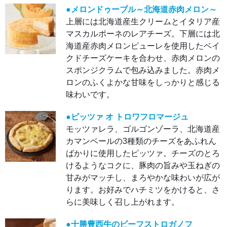
ゾー
ラ、
●メロンドゥーブル～北海道赤肉メロン～
北海
上層には北海道産生クリームとイタリア産
道産
カマ
マスカルポーネのレアチーズ。下層には北
ンベ
ール
海道産赤肉メロンピューレを使用したベイ
の3
種類
クドチーズケーキを合わせ、赤肉メロンの
のチ
ーズ
スポンジクラムで包み込みました。赤肉メ
をあ
ふれ
ロンのふくよかな甘味をしっかりと感じる
んば
かり
味わいです。
に使
用し
たピ
●ピッツァ オ トロワフロマージュ
ッツ
ァ。
モッツァレラ、ゴルゴンゾーラ、北海道産
チー
ズの
カマンベールの3種類のチーズをあふれん
とろ
ばかりに使用したピッツァ。チーズのとろ
ける
よう
けるようなコクに、豚肉の旨みや玉ねぎの
なコ
ク
甘みがマッチし、まろやかな味わいが広が
に、
豚肉
ります。お好みでハチミツをかけると、さ
の旨
みや
らに美味しく召し上がれます。
玉ね
ぎの
甘み
●十勝豊西牛のビーフストロガノフ
がマ