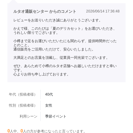
ルタオ通販センター からのコメント
2026/06/14 17:36:48
レビューをお送りいただき誠にありがとうございます。
かえで様、このたびは「夏のデリカセット」をお選びいただき、
うれしい限りでございます。
小樽まで足をお運びいただいたにも関わらず、提供時間外だった
とのこと。
通信販売をご活用いただけて、安心いたしました。
大満足とのお言葉を頂戴し、従業員一同光栄でございます。
ぜひ、あらためて小樽のルタオ店舗へお越しいただけますと幸い
です。
心よりお待ち申し上げております。
年代（投稿者様）
40代
性別（投稿者様）
女性
利用シーン
季節イベント
0
0
人中、
人の方が参考になったと言っています。