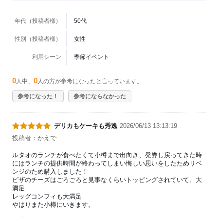
年代（投稿者様）
50代
性別（投稿者様）
女性
利用シーン
季節イベント
0
0
人中、
人の方が参考になったと言っています。
参考になった！
参考にならなかった
デリカもケーキも秀逸
2026/06/13 13:13:19
投稿者：かえで
ルタオのランチが食べたくて小樽まで出向き、発券し戻ってきた時
にはランチの提供時間が終わってしまい悔しい思いをしたためリベ
ンジのため購入しました！
ピザのチーズはごろごろと見事なくらいトッピングされていて、大
満足
レッグコンフィも大満足
やはりまた小樽にいきます。