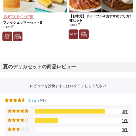
【お中元】ドゥーブル＆おすすめデリカ3
夏ギフトポイント2倍
種セット
フレッシュサマーセットB
7,668円
7,452円
送料
NEW
期間
送料
550円
限定
550円
夏のデリカセットの商品レビュー
レビューを投稿するには
ログイン
してください
4.75
（
4件
）
3件
1件
0件