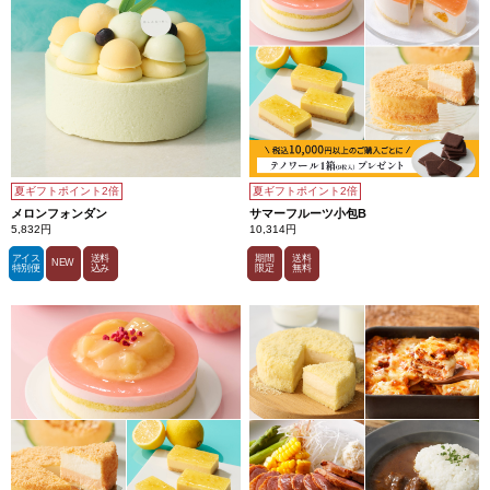
夏ギフトポイント2倍
夏ギフトポイント2倍
メロンフォンダン
サマーフルーツ小包B
5,832円
10,314円
アイス
送料
期間
送料
NEW
特別便
込み
限定
無料