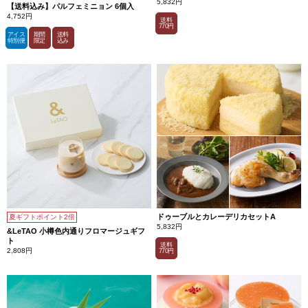
5,832円
【送料込み】パルフェミニョン 6個入
4,752円
送料
770円
アイス
期間
送料
特別便
限定
込み
ドゥーブルとカレーデリカセットA
夏ギフトポイント2倍
5,832円
&LeTAO 小樽色内通りフロマージュギフ
ト
送料
2,808円
770円