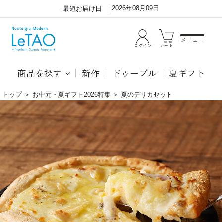
2026年08月09日
最短お届け日
メニュー
ログイン
カート
商品を探す
新作
ドゥーブル
夏ギフト
トップ
＞
お中元・夏ギフト2026特集
＞
夏のデリカセット
夏
●メ
の
ロン
デ
ドゥ
リ
ーブ
カ
ル～
セ
北海
ッ
道赤
ト
肉メ
ロン
～
上層
には
北海
道産
生ク
リー
ムと
イタ
リア