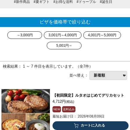
#新作商品
#夏ギフト
#お得な送料
#ドゥーブル
#誕生日
ピザを価格帯で絞り込む
～3,000円
3,001円～4,000円
4,001円～5,000円
5,001円～
検索結果： 1 ～ 7 件目を表示しています。（全7件）
並べ替え：
【初回限定】ルタオはじめてデリカセット
4,712円
(税込)
NEW
送料込み
最短お届け日： 2026年08月09日