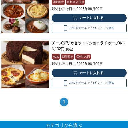
期間限定
送料当店負担
最短お届け日： 2026年08月09日
LINEやメールで「eギフト」を贈る
チーズデリカセット～ショコラドゥーブル～
6,102円
(税込)
NEW
期間限定
送料
770円
最短お届け日： 2026年08月09日
LINEやメールで「eギフト」を贈る
1
カテゴリから選ぶ