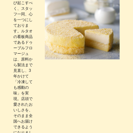
び起こすべ
く、スタッ
フ一同、心
を一つにし
ておりま
す。ルタオ
の看板商品
であるドゥ
ーブルフロ
マージュ
は、原料か
ら製法まで
見直し、3
年かけて
「冷凍して
も感動の
味」を実
現。店頭で
愛されたお
いしさを、
そのまま全
国へお届け
できるよう
になりまし