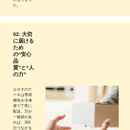
た。
02. 大切
に届ける
ため
の“安心
品
質”と“人
の力”
ルタオのケ
ーキは専用
梱包＆冷凍
便で丁寧に
配送。万が
一破損があ
れば、365
日つながる