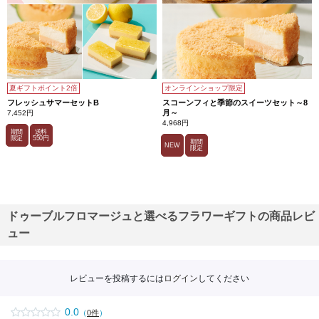
夏ギフトポイント2倍
オンラインショップ限定
フレッシュサマーセットB
スコーンフィと季節のスイーツセット～8
月～
7,452円
4,968円
期間
送料
限定
550円
期間
NEW
限定
ドゥーブルフロマージュと選べるフラワーギフトの商品レビ
ュー
レビューを投稿するには
ログイン
してください
0.0
（
0件
）