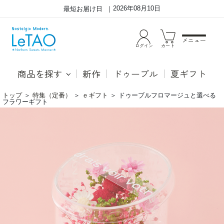
2026年08月10日
最短お届け日
メニュー
ログイン
カート
商品を探す
新作
ドゥーブル
夏ギフト
トップ
＞
特集（定番）
＞
ｅギフト
＞
ドゥーブルフロマージュと選べる
フラワーギフト
ド
●ド
ゥ
ゥー
ー
ブル
ブ
フロ
ル
マー
フ
ジュ
ロ
「ル
マ
タオ
ー
とい
ジ
えば
ュ
ドゥ
と
ーブ
選
ルフ
べ
ロマ
る
ージ
フ
ュ」
ラ
と言
ワ
われ