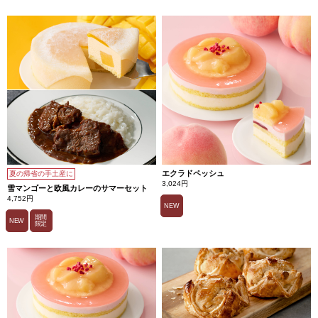
エクラドペッシュ
夏の帰省の手土産に
3,024円
雪マンゴーと欧風カレーのサマーセット
4,752円
NEW
期間
NEW
限定