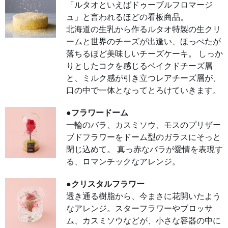
「ルタオといえばドゥーブルフロマージ
な容
器の
ュ」と言われるほどの看板商品。
中に
華や
北海道の生乳から作るルタオ特製の生クリ
かな
世界
ームと世界のチーズが出逢い、ほっぺたが
を演
出。
落ちるほど美味しいチーズケーキ。 しっか
りとしたコクを感じるベイクドチーズ層
●イ
エロ
と、ミルク感が引き立つレアチーズ層が、
ータ
ンブ
口の中で一体となってとろけていきます。
ラー
ハー
ト型
●フラワードーム
の白
い陶
一輪のバラ、カスミソウ、モスのプリザー
器
に、
ブドフラワーをドーム型のガラスにそっと
黄色
のロ
閉じ込めて。 真っ赤なバラが愛情を表現す
ーズ
る、ロマンチックなアレンジ。
を中
心
に、
あじ
●クリスタルフラワー
さい
やド
透き通る樹脂から、今まさに花開いたよう
ライ
フラ
なアレンジ。スターフラワーやブロッサ
ワー
ム、カスミソウなどが、小さな容器の中に
など
をフ