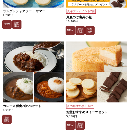
ラングドシャアソート サマー
夏ギフトポイント2倍
2,592円
真夏のご褒美小包
10,260円
期間
NEW
限定
期間
送料
NEW
限定
無料
カレー３種食べ比べセット
夏の帰省の手土産に
6,912円
お盆おすすめスイーツセット
5,076円
期間
限定
期間
NEW
限定