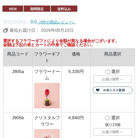
かり
とし
たコ
NEW
期間限定
送料込み
クを
感じ
るベ
0.0
（0件の商品レビュー）
イク
ドチ
最短お届け日： 2026年08月10日
ーズ
層
と、
選択するフラワーギフトにより金額が異なる場合がございます。
ミル
金額は下記の表とカートの中身でご確認ください。
ク感
が引
商品コード
フラワーギフ
価格
商品選択
き立
ト
つレ
アチ
ーズ
J905a
フラワードー
5,335円
選択
層
が、
ム
お届け期間
～
口の
中で
一体
とな
って
とろ
けて
いき
ま
す。
J905b
クリスタルフ
4,840円
選択
ラワー
残り
23
個
●フ
ラワ
お届け期間
～
ード