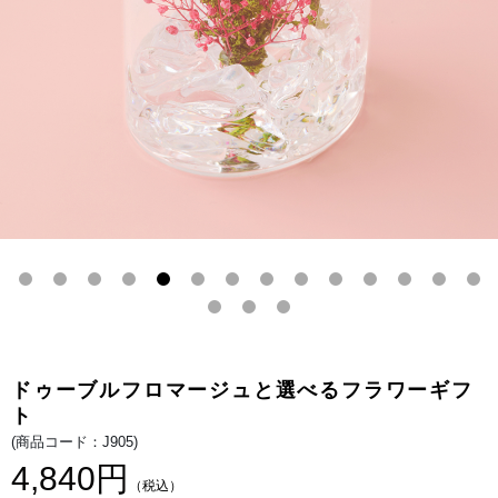
ー
るほ
ギ
どの
フ
看板
ト
商
品。
北海
道の
生乳
から
作る
ルタ
オ特
製の
生ク
リー
ムと
世界
のチ
ーズ
が出
逢
い、
ほっ
ぺた
が落
ちる
ほど
ドゥーブルフロマージュと選べるフラワーギフ
美味
しい
ト
チー
ズケ
(商品コード：J905)
ー
4,840円
キ。
しっ
（税込）