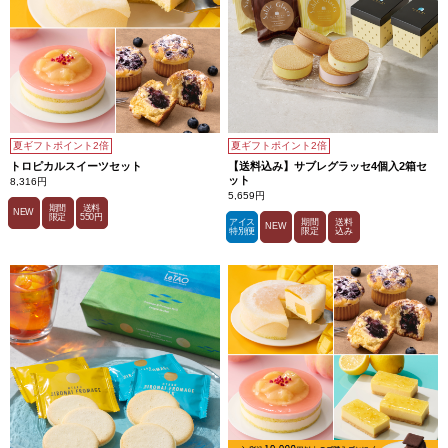
夏ギフトポイント2倍
夏ギフトポイント2倍
トロピカルスイーツセット
【送料込み】サブレグラッセ4個入2箱セ
ット
8,316円
5,659円
期間
送料
NEW
限定
550円
アイス
期間
送料
NEW
特別便
限定
込み