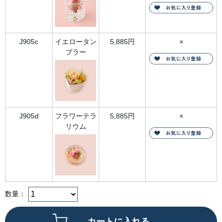
ーム
一輪
のバ
ラ、
カス
ミソ
ウ、
J905c
イエロータン
5,885円
×
モス
ブラー
のプ
リザ
ーブ
ドフ
ラワ
ーを
ドー
ム型
のガ
ラス
J905d
フラワーテラ
5,885円
×
にそ
っと
リウム
閉じ
込め
て。
真っ
赤な
バラ
が愛
情を
表現
す
数量：
る、
ロマ
ンチ
ック
なア