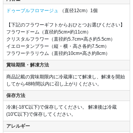
ソウ
など
ドゥーブルフロマージュ
（直径12cm）1個
の優
しい
色合
いで
【下記のフラワーギフトからおひとつお選びください】
まと
めた
フラワードーム（直径約5cm×約11cm）
アレ
ン
クリスタルフラワー（直径約5.7cm×高さ約5.5cm）
ジ。
イエロータンブラー（縦・横・高さ各約7.5cm）
フラワーテラリウム（直径約10cm×高さ約8cm）
賞味期限・解凍方法
商品記載の賞味期限内に冷蔵庫にて解凍し、解凍を開始
してから48時間以内に召し上がりください。
保存方法
冷凍(-18℃以下)で保存してください。 解凍後は冷蔵
(10℃以下)で保存してください。
アレルギー