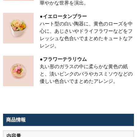
華やかな世界を演出。
レッ
シュ
な色
合い
●イエロータンブラー
でま
ハート型の白い陶器に、黄色のローズを中
とめ
たキ
心に、あじさいやドライフラワーなどをフ
ュー
トな
レッシュな色合いでまとめたキュートなア
アレ
ン
レンジ。
ジ。
●フ
●フラワーテラリウム
ラワ
ーテ
丸い形のガラスの中に柔らかな黄色の紙
ラリ
ウム
と、淡いピンクのバラやカスミソウなどの
丸い
優しい色合いでまとめたアレンジ。
形の
ガラ
スの
中に
柔ら
かな
黄色
の紙
と、
淡い
商品情報
ピン
クの
バラ
やカ
内容量
スミ