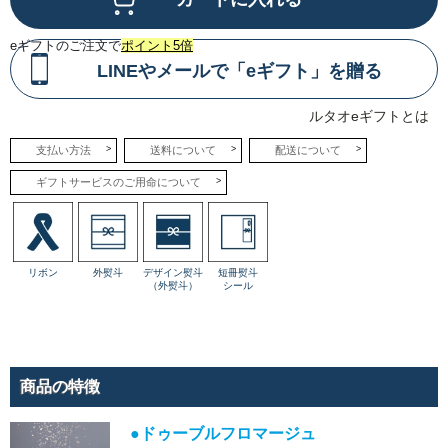
レン
ジ。
eギフトのご注文で
ポイント5倍
●ク
リス
LINEやメールで「eギフト」を贈る
タル
フラ
ワー
ルタオeギフトとは
透き
通る
樹脂
支払い方法
送料について
配送について
か
ら、
ギフトサービスのご用命について
今ま
さに
花開
いた
よう
なア
レン
リボン
外熨斗
デザイン熨斗
短冊熨斗
ジ。
（外熨斗）
シール
スタ
ーフ
ラワ
ーや
ブロ
ッサ
ム、
カス
商品の特徴
ミソ
ウな
ど
●ドゥーブルフロマージュ
が、
小さ