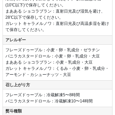
バタ
(10℃以下)で保存してください。
ーと
ヘー
まあある ショコラブラン：直射日光及び湿気を避け、
ゼル
ナッ
28℃以下で保存してください。
ツの
香り
ガレット キャラメルノワ：直射日光及び高温多湿を避け
豊か
て保存してください。
なサ
クほ
ろの
アレルギー
ガレ
ット
生地
で、
フレーズドゥーブル：小麦・卵・乳成分・ゼラチン
キャ
バニラカスタードロール：小麦・卵・乳成分・大豆
ラメ
ルを
まあある ショコラブラン：小麦・乳成分・大豆
まと
った
ガレット キャラメルノワ：くるみ・小麦・卵・乳成分・
クル
ミ、
アーモンド・カシューナッツ・大豆
ピー
カン
ナッ
召し上がり方
ツ、
カシ
ュー
フレーズドゥーブル：冷蔵解凍5〜8時間
ナッ
ツを
バニラカスタードロール：冷蔵解凍10〜14時間
包み
まし
た。
熨斗種類
ナッ