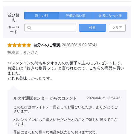
並び替
新しい順
評価の高い順
参考になった順
え
キーワ
検索
クリア
ード
自分へのご褒美
2026/03/19 09:37:41
投稿者：きたさん
バレンタインの時もルタオさんのお菓子を主人にプレゼントして、
お返しは「好きな物買って」と言われたので、こちらの商品を買い
ました。
どれも美味しかったです。
ルタオ通販センター からのコメント
2026/04/15 13:54:46
このたびはホワイトデー用としてお選びいただき、ありがとうご
ざいます。
バレンタインにもご購入いただいたとのことで嬉しい限りでござ
います。
季節に合わせて様々な商品を販売しておりますので、