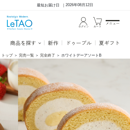
2026年08月12日
最短お届け日
メニュー
ログイン
カート
商品を探す
新作
ドゥーブル
夏ギフト
トップ
＞
完売一覧
＞
完全終了
＞
ホワイトデーアソートB
ホ
●フ
ワ
レー
イ
ズド
ト
ゥー
デ
ブル
ー
華や
ア
かな
ソ
酸味
ー
とほ
ト
どよ
B
い甘
みの
国産
苺の
ピュ
ーレ
を使
用し
たベ