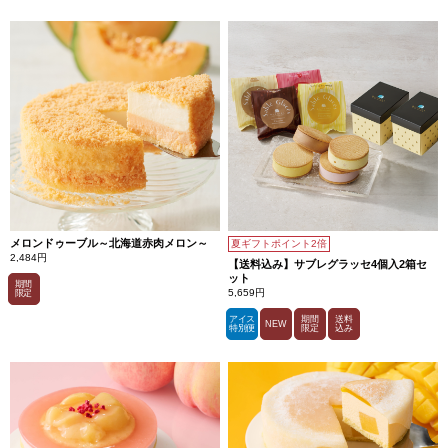
メロンドゥーブル～北海道赤肉メロン～
夏ギフトポイント2倍
2,484円
【送料込み】サブレグラッセ4個入2箱セ
ット
期間
5,659円
限定
アイス
期間
送料
NEW
特別便
限定
込み