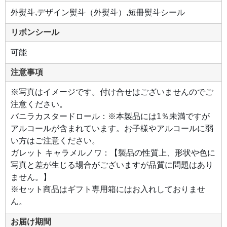
ツの
香ば
外熨斗,デザイン熨斗（外熨斗）,短冊熨斗シール
しさ
と風
味が
リボンシール
凝縮
し
た、
可能
贅沢
な味
わい
注意事項
で
す。
※写真はイメージです。付け合せはございませんのでご
注意ください。
バニラカスタードロール：※本製品には1％未満ですが
アルコールが含まれています。お子様やアルコールに弱
い方はご注意ください。
ガレット キャラメルノワ：【製品の性質上、形状や色に
写真と差が生じる場合がございますが品質に問題はあり
ません。】
※セット商品はギフト専用箱にはお入れしておりませ
ん。
お届け期間