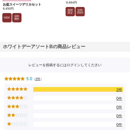
8,964円
お盆スイーツデリカセット
9,450円
期間
送料
限定
550円
送料
NEW
無料
ホワイトデーアソートBの商品レビュー
レビューを投稿するには
ログイン
してください
5.0
（
2件
）
2件
0件
0件
0件
0件