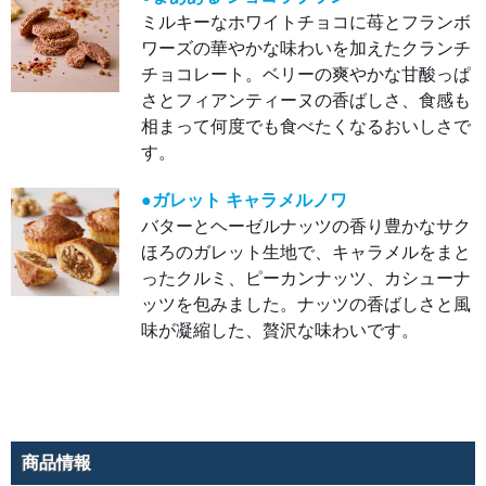
を添
ミルキーなホワイトチョコに苺とフランボ
えま
す。
ワーズの華やかな味わいを加えたクランチ
チョコレート。ベリーの爽やかな甘酸っぱ
●ま
ああ
さとフィアンティーヌの香ばしさ、食感も
る
ショ
相まって何度でも食べたくなるおいしさで
コラ
ブラ
す。
ン
ミル
キー
●ガレット キャラメルノワ
なホ
ワイ
バターとヘーゼルナッツの香り豊かなサク
トチ
ョコ
ほろのガレット生地で、キャラメルをまと
に苺
とフ
ったクルミ、ピーカンナッツ、カシューナ
ラン
ボワ
ッツを包みました。ナッツの香ばしさと風
ーズ
の華
味が凝縮した、贅沢な味わいです。
やか
な味
わい
を加
えた
クラ
ンチ
チョ
コレ
商品情報
ー
ト。