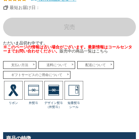
と味
わい
最短お届け日：
を感
じな
が
ら、
ふわ
完売
りと
とろ
けま
す。
ただいま品切れ中です。
※このページの情報は古い場合がございます。最新情報はコールセンタ
ーまでお問い合わせください。
販売中の商品一覧はこちら
●バ
ニラ
カス
ター
支払い方法
送料について
配送について
ドロ
ール
ギフトサービスのご用命について
バニ
ラの
香り
と味
わい
を堪
能で
リボン
外熨斗
デザイン熨斗
短冊熨斗
き
（外熨斗）
シール
る、
クリ
ーム
たっ
ぷり
のロ
ール
ケー
商品の特徴