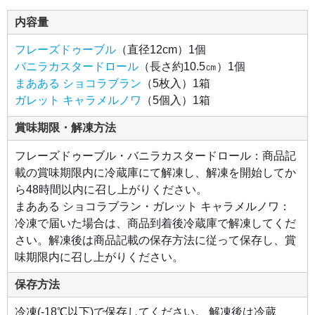
ベリ
ーの
内容量
爽や
かな
甘酸
フレーズドゥーブル
（直径12cm）1個
っぱ
さと
バニラカスタードロール
（長さ約10.5㎝）1個
フィ
アン
まあある ショコラブラン
（5枚入）1箱
ティ
ーヌ
ガレット キャラメルノワ
（5個入）1箱
の香
ばし
さ、
賞味期限・解凍方法
食感
も相
まっ
フレーズドゥーブル・バニラカスタードロール：商品記
て何
載の賞味期限内に冷蔵庫にて解凍し、解凍を開始してか
度で
も食
ら48時間以内に召し上がりください。
べた
くな
まあある ショコラブラン・ガレット キャラメルノワ：
るお
いし
冷凍で届いた場合は、商品到着後冷蔵庫で解凍してくだ
さで
す。
さい。解凍後は商品記載の保存方法に従って保存し、賞
味期限内に召し上がりください。
●ガ
レッ
ト
保存方法
キャ
ラメ
ルノ
冷凍(-18℃以下)で保存してください。 解凍後は冷蔵
ワ