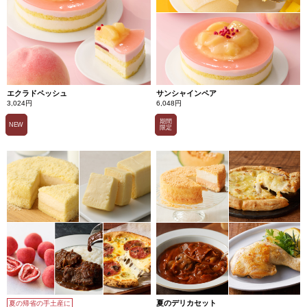
エクラドペッシュ
サンシャインペア
3,024円
6,048円
期間
NEW
限定
夏のデリカセット
夏の帰省の手土産に