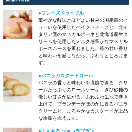
キ。
きび
砂糖
の優
●フレーズドゥーブル
しい
華やかな酸味とほどよい甘みの国産苺のピ
甘さ
が広
ューレを使用したベイクドチーズと、北イ
が
る、
タリア産のマスカルポーネと北海道産生ク
ふわ
ふわ
リームを使用したミルク感豊かなマスカル
生地
で巻
ポーネムースを重ねました。苺の甘い香り
き上
げ
と味わいを感じながら、ふわりととろけま
て。
ブラ
す。
ンデ
ーが
ほの
●バニラカスタードロール
かに
香る
バニラの香りと味わいを堪能できる、クリ
バニ
ラク
ームたっぷりのロールケーキ。きび砂糖の
リー
優しい甘さが広がる、ふわふわ生地で巻き
ム
と、
上げて。ブランデーがほのかに香るバニラ
まろ
やか
クリームと、まろやかなカスタードが上品
なカ
スタ
な余韻を添えます。
ード
が上
品な
●まあある ショコラブラン
余韻