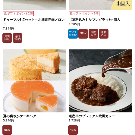
夏ギフトポイント2倍
夏ギフトポイント2倍
ドゥーブル3点セット～北海道赤肉メロン
【送料込み】サブレグラッセ4個入
～
3,585円
7,344円
アイス
期間
送料
NEW
特別便
限定
込み
期間
送料
限定
550円
夏の爽やかケーキペア
道産牛のプレミアム欧風カレー
5,346円
1,728円
NEW
NEW