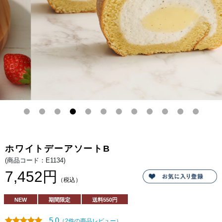
イク
ドチ
ーズ
と、
北イ
タリ
ア産
のマ
スカ
ルポ
ーネ
と北
海道
産生
クリ
ーム
を使
用し
たミ
ルク
感豊
かな
マス
ホワイトデーアソートB
カル
ポー
(商品コード：E1134)
ネム
ース
7,452円
を重
（税込）
ねま
し
た。
NEW
期間限定
送料
550円
苺の
甘い
香り
5.0
（2件の商品レビュー）