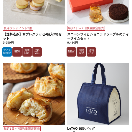
りい
ただ
けま
す。
夏ギフトポイント2倍
毎月1日～7日数量限定販売
【送料込み】サブレグラッセ4個入2箱セ
スコーンフィとショコラドゥーブルのティ
ット
ータイムセット
5,659円
6,480円
アイス
期間
送料
期間
送料
NEW
NEW
特別便
限定
込み
限定
770円
LeTAO 保冷バッグ
毎月1日～7日数量限定販売