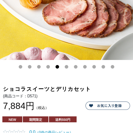
した
コク
のあ
るカ
スタ
ード
プリ
ン。
コー
ヒー
のほ
ろ苦
さ、
チョ
コと
プリ
ンの
優し
い甘
さを
ミル
キー
な生
ショコラスイーツとデリカセット
クリ
ーム
(商品コード：D571)
が包
み込
7,884円
み、
（税込）
なめ
らか
な口
NEW
期間限定
送料
550円
どけ
とと
もに
0.0
（0件の商品レビュー）