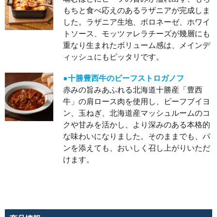
芯温
もちと食べ応えのあるラザニアが完成しま
63℃
の低
した。ラザニア生地、ボロネーゼ、ホワイ
温で
じっ
トソース、モッツァレラチーズが幾層にも
くり
と火
重なり生まれたボリューム感は、メインデ
を入
れ、
ィッシュにもピッタリです。
旨味
を凝
縮し
●十勝豊西牛のビーフストロガノフ
しっ
とり
赤みの旨みあふれる北海道十勝産「豊西
と柔
らか
牛」の肩ロース肉を使用し、ビーフブイヨ
く仕
上げ
ン、玉ねぎ、北海道産マッシュルームのコ
ま
クや甘みを活かし、より深みのある本格的
す。
塩と
な味わいになりました。そのままでも、パ
香辛
料、
ンを添えても、おいしく召し上がりいただ
醤油
で味
けます。
付け
し、
ピリ
ッと
きい
た胡
椒も
お肉
の旨