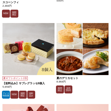
550円
スコーンフィ
2,484円
期間
NEW
限定
夏のデリカセット
夏ギフトポイント2倍
8,964円
【送料込み】サブレグラッセ8個入
5,659円
期間
送料
限定
550円
アイス
期間
送料
NEW
特別便
限定
込み