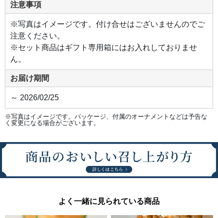
注意事項
で
す。
※写真はイメージです。付け合せはございませんのでご
●十
勝豊
注意ください。
西牛
※セット商品はギフト専用箱にはお入れしておりませ
のビ
ーフ
ん。
スト
ロガ
ノフ
お届け期間
赤み
の旨
みあ
～ 2026/02/25
ふれ
る北
海道
十勝
※写真はイメージです。パッケージ、付属のオーナメントなどは予告な
産
く変更になる場合がございます。
「豊
西
牛」
の肩
ロー
ス肉
を使
用
し、
ビー
フブ
イヨ
よく一緒に見られている商品
ン、
玉ね
ぎ、