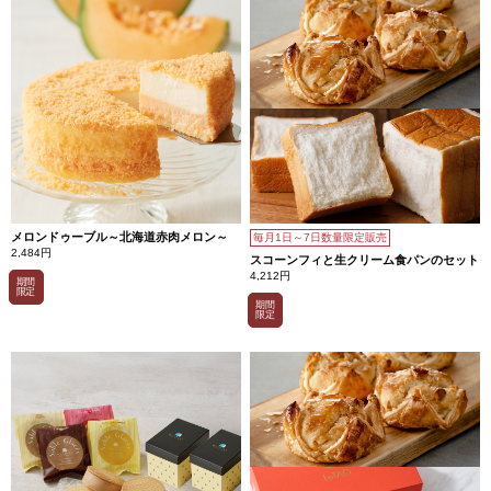
北海
道産
マッ
シュ
ルー
ムの
コク
や甘
みを
活か
し、
より
深み
のあ
る本
格的
メロンドゥーブル～北海道赤肉メロン～
毎月1日～7日数量限定販売
な味
2,484円
わい
スコーンフィと生クリーム食パンのセット
にな
4,212円
期間
りま
限定
し
期間
た。
限定
その
まま
で
も、
パン
を添
えて
も、
おい
しく
召し
上が