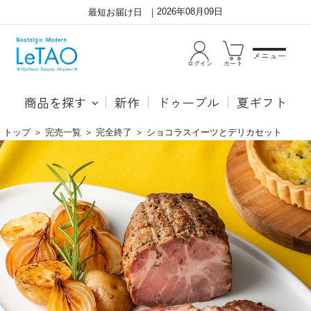
2026年08月09日
最短お届け日
メニュー
ログイン
カート
商品を探す
新作
ドゥーブル
夏ギフト
トップ
＞
完売一覧
＞
完全終了
＞
ショコラスイーツとデリカセット
シ
●カ
ョ
フェ
コ
モカ
ラ
プデ
ス
ィン
イ
グ
ー
香り
ツ
高い
と
カフ
デ
ェモ
リ
カム
カ
ース
セ
に重
ッ
ねた
ト
の
は、
バニ
ラを
使用