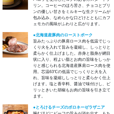
縮
し、
リン。コーヒーのほろ苦さ、チョコとプリ
しっ
とり
ンの優しい甘さをミルキーな生クリームが
と柔
らか
包み込み、なめらかな口どけとともにカフ
く仕
ェモカの風味がふわりと広がります。
上げ
まし
た。
赤身
●北海道産豚肉のローストポーク
と脂
身が
旨みたっぷりの豚肩ロース肉を低温でじっ
網目
くり火を入れて旨みを凝縮し、しっとりと
状に
入
柔らかく仕上げました。赤身と脂身が網目
り、
程よ
状に入り、程よい脂とお肉の旨味をしっか
い脂
とお
りと感じられる北海道産豚肩ロース肉を使
肉の
旨味
用。芯温63℃の低温でじっくりと火を入
をし
っか
れ、旨味を凝縮ししっとりと柔らかく仕上
りと
感じ
げます。塩と香辛料、醤油で味付けし、ピ
られ
リッときいた胡椒もお肉の旨味を引き立て
る北
海道
ます。
産豚
肩ロ
ース
肉を
●とろけるチーズのボロネーゼラザニア
使
噛むほどにビーフの旨みが溢れ出す、もち
用。