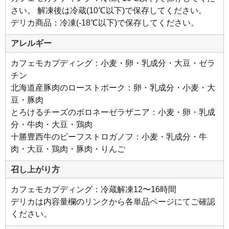
まし
た。
さい。 解凍後は冷蔵(10℃以下)で保存してください。
ラザ
ニア
デリカ商品：冷凍(-18℃以下)で保存してください。
生
地、
ボロ
アレルギー
ネー
ゼ、
ホワ
カフェモカプディング：小麦・卵・乳成分・大豆・ゼラ
イト
チン
ソー
ス、
北海道産豚肉のローストポーク：卵・乳成分・小麦・大
モッ
ツァ
豆・豚肉
レラ
チー
とろけるチーズのボロネーゼラザニア：小麦・卵・乳成
ズが
幾層
分・牛肉・大豆・鶏肉
にも
重な
十勝豊西牛のビーフストロガノフ：小麦・乳成分・牛
り生
まれ
肉・大豆・鶏肉・豚肉・りんご
たボ
リュ
ーム
召し上がり方
感
は、
メイ
カフェモカプディング：冷蔵解凍12〜16時間
ンデ
デリカは内容量欄のリンクから各単品ページにてご確認
ィッ
シュ
ください。
にも
ピッ
タリ