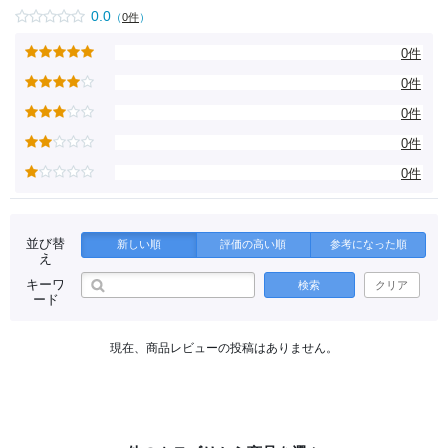
0.0
（
0件
）
0件
0件
0件
0件
0件
並び替
新しい順
評価の高い順
参考になった順
え
キーワ
検索
クリア
ード
現在、商品レビューの投稿はありません。