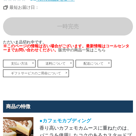
カフ
ェモ
最短お届け日：
カの
風味
がふ
わり
と広
一時完売
がり
ま
す。
ただいま品切れ中です。
※このページの情報は古い場合がございます。最新情報はコールセンタ
●北
ーまでお問い合わせください。
販売中の商品一覧はこちら
海道
産豚
肉の
ロー
支払い方法
送料について
配送について
スト
ポー
ギフトサービスのご用命について
ク
旨み
たっ
ぷり
の豚
肩ロ
ース
肉を
低温
商品の特徴
でじ
っく
り火
●カフェモカプディング
を入
れて
香り高いカフェモカムースに重ねたのは、
旨み
を凝
バニラを使用したコクのあるカスタードプ