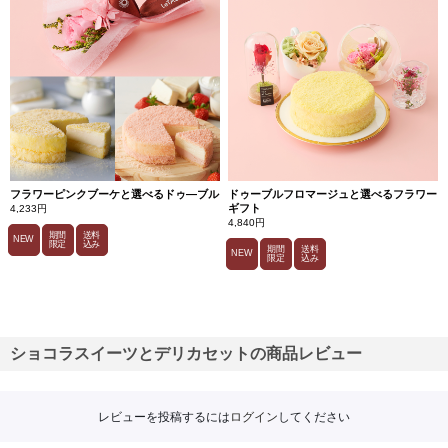
フラワーピンクブーケと選べるドゥ―ブル
ドゥーブルフロマージュと選べるフラワー
ギフト
4,233円
4,840円
期間
送料
NEW
限定
込み
期間
送料
NEW
限定
込み
ショコラスイーツとデリカセットの商品レビュー
レビューを投稿するには
ログイン
してください