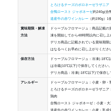
とろけるチーズのボロネーゼラザニア
合鴨ロースト ジャポネーゼ
約240g(合
道産牛の赤ワインカレー
（約190g）1
賞味期限・解凍
ドゥーブルフロマージュ：商品記載の
方法
凍を開始してから48時間以内に召し上
デリカ商品に記載されている賞味期限
はなるべくお早めに召し上がりくださ
保存方法
ドゥーブルフロマージュ：冷凍(-18℃
は冷蔵(10℃以下)で保存してください
デリカ商品：冷凍(-18℃以下)で保存
アレルギー
ドゥーブルフロマージュ：小麦・卵・
とろけるチーズのボロネーゼラザニア
鶏肉
合鴨ロースト ジャポネーゼ：小麦・大
道産牛の赤ワインカレー：小麦・乳成