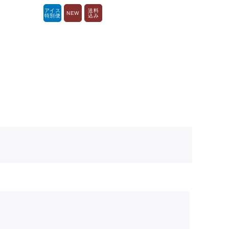
アイス
送料
NEW
特別便
込み