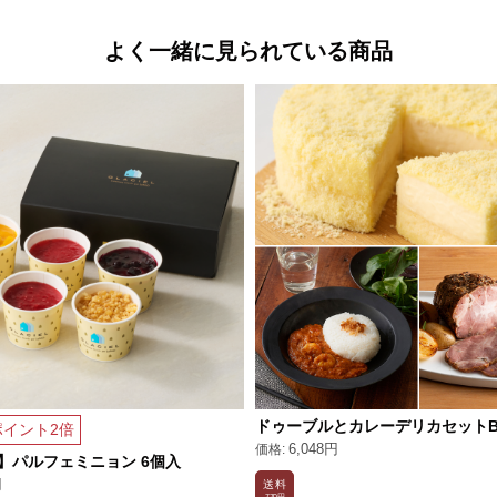
よく一緒に見られている商品
ドゥーブルとカレーデリカセット
イント2倍
6,048円
】パルフェミニョン 6個入
円
送料
770円