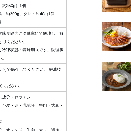
（約250g）1個
鴨：約200g、タレ：約40g)1個
個
賞味期限内に冷蔵庫にて解凍し、解
がりください。
は冷凍状態の賞味期限です。調理後
い。
以下)で保存してください。 解凍後
。
してください。
乳成分・ゼラチン
：小麦・卵・乳成分・牛肉・大豆・
豆
分・オレンジ・牛肉・大豆・鶏肉・