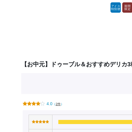
アイス
期間
特別便
限定
【お中元】ドゥーブル＆おすすめデリカ3
4.0
（
2件
）