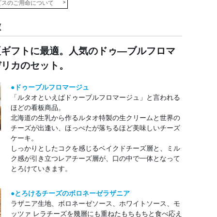
ビスのご用命について
徴
夏ギフトに最適。人気のドゥ―ブルフロマ
デリカのセット。
●ドゥーブルフロマージュ
「ルタオといえばドゥーブルフロマージュ」と言われる
ほどの看板商品。
北海道の生乳から作るルタオ特製の生クリームと世界の
チーズが出逢い、ほっぺたが落ちるほど美味しいチーズ
ケーキ。
しっかりとしたコクを感じるベイクドチーズ層と、ミル
ク感が引き立つレアチーズ層が、口の中で一体となって
とろけていきます。
●とろけるチーズのボロネーゼラザニア
ラザニア生地、ボロネーゼソース、ホワイトソース、モ
ッツァ レラチーズを幾層にも重ねたもちもちと食べ応え