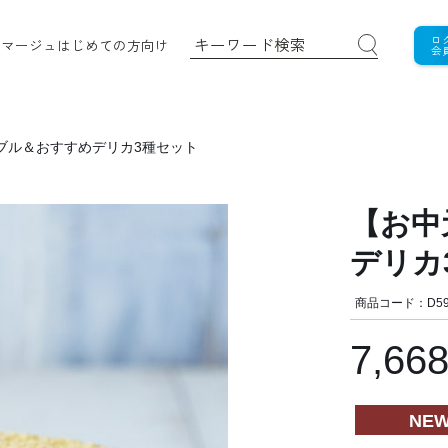
ロ
ロマージュ
はじめての方向け
会
ブル＆おすすめデリカ3種セット
【お中
デリカ
商品コード：D59
7,66
NE