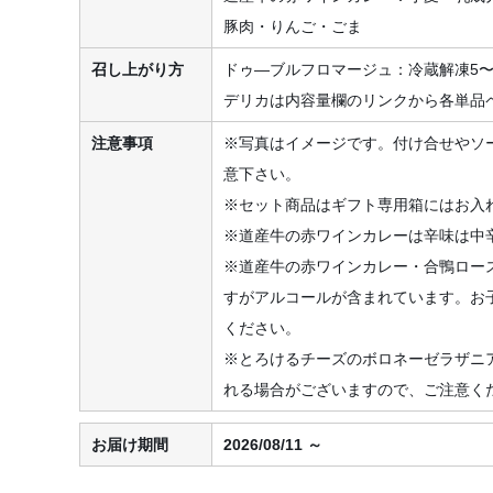
豚肉・りんご・ごま
召し上がり方
ドゥ―ブルフロマージュ：冷蔵解凍5〜
デリカは内容量欄のリンクから各単品
注意事項
※写真はイメージです。付け合せやソ
意下さい。
※セット商品はギフト専用箱にはお入
※道産牛の赤ワインカレーは辛味は中
※道産牛の赤ワインカレー・合鴨ロー
すがアルコールが含まれています。お
ください。
※とろけるチーズのボロネーゼラザニ
れる場合がございますので、ご注意く
お届け期間
2026/08/11 ～