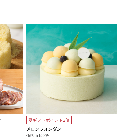
B
【お中元
夏ギフトポイント2倍
5,50
メロンフォンダン
5,832円
NEW