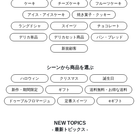
ケーキ
チーズケーキ
フルーツケーキ
アイス・アイスケーキ
焼き菓子・クッキー
ラングドシャ
スイーツ
チョコレート
デリカ単品
デリカセット商品
パン・ブレッド
新規顧客
シーンから商品を選ぶ
ハロウィン
クリスマス
誕生日
新作・期間限定
ギフト
送料無料・お得な送料
ドゥーブルフロマージュ
定番スイーツ
eギフト
NEW TOPICS
- 最新トピックス -