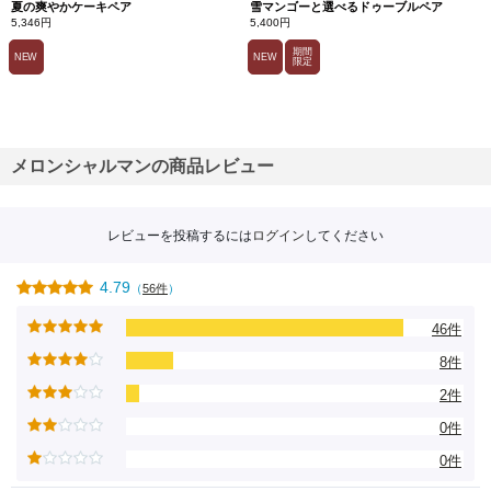
夏の爽やかケーキペア
雪マンゴーと選べるドゥーブルペア
5,346円
5,400円
期間
NEW
NEW
限定
メロンシャルマンの商品レビュー
レビューを投稿するには
ログイン
してください
4.79
（
56件
）
46件
8件
2件
0件
0件