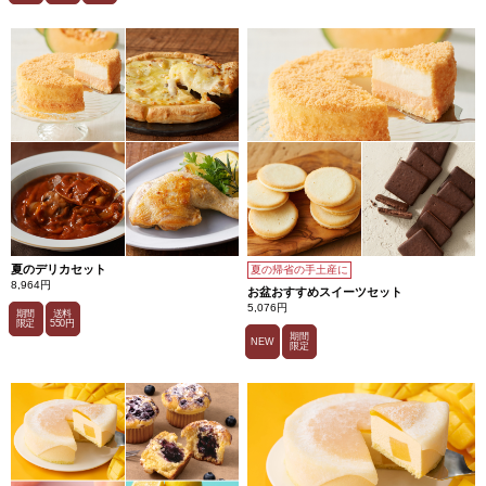
夏のデリカセット
夏の帰省の手土産に
8,964円
お盆おすすめスイーツセット
5,076円
期間
送料
限定
550円
期間
NEW
限定