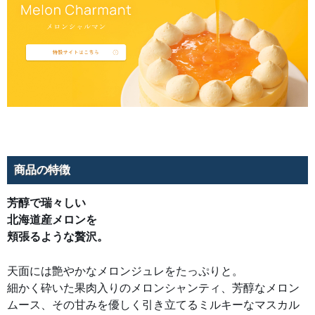
く
ま
で
堪
能
で
き
る
華
や
か
な
ケ
ー
キ
で
す。
商品の特徴
芳醇で瑞々しい
北海道産メロンを
頬張るような贅沢。
天面には艶やかなメロンジュレをたっぷりと。
細かく砕いた果肉入りのメロンシャンティ、芳醇なメロン
ムース、その甘みを優しく引き立てるミルキーなマスカル