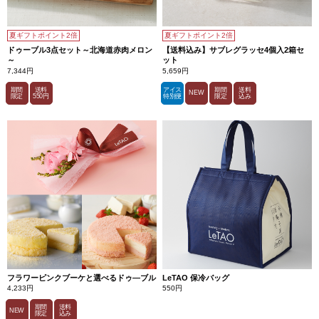
夏ギフトポイント2倍
夏ギフトポイント2倍
ドゥーブル3点セット～北海道赤肉メロン
【送料込み】サブレグラッセ4個入2箱セ
～
ット
7,344円
5,659円
期間
送料
アイス
期間
送料
NEW
限定
550円
特別便
限定
込み
フラワーピンクブーケと選べるドゥ―ブル
LeTAO 保冷バッグ
4,233円
550円
期間
送料
NEW
限定
込み