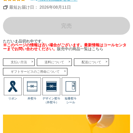
優
し
最短お届け日： 2026年08月11日
く
引
き
立
て
完売
る
ミ
ル
キ
ただいま品切れ中です。
ー
※このページの情報は古い場合がございます。最新情報はコールセンタ
な
ーまでお問い合わせください。
販売中の商品一覧はこちら
マ
ス
カ
ル
支払い方法
送料について
配送について
ポ
ー
ギフトサービスのご用命について
ネ
ム
ー
ス
を
重
ね
リボン
外熨斗
デザイン熨斗
短冊熨斗
ま
（外熨斗）
シール
し
た。
メ
ロ
ン
を
心
ゆ