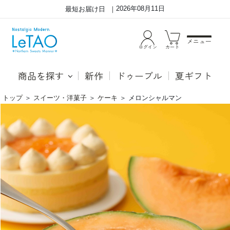
2026年08月11日
最短お届け日
メニュー
ログイン
カート
商品を探す
新作
ドゥーブル
夏ギフト
トップ
＞
スイーツ・洋菓子
＞
ケーキ
＞
メロンシャルマン
芳
天
醇
面
で
に
瑞々
は
し
艶
い
や
北
か
海
な
道
メ
産
ロ
メ
ン
ロ
ジ
ン
ュ
を
レ
頬
を
張
た
る
っ
よ
ぷ
う
り