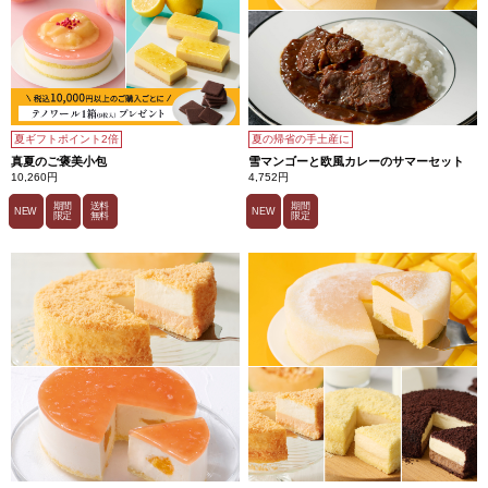
夏ギフトポイント2倍
夏の帰省の手土産に
真夏のご褒美小包
雪マンゴーと欧風カレーのサマーセット
10,260円
4,752円
期間
送料
期間
NEW
NEW
限定
無料
限定