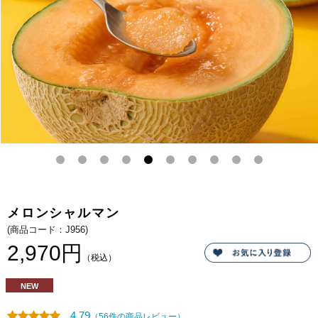
な
と。
贅
細
沢。
か
く
砕
い
た
果
肉
入
り
の
メ
ロ
ン
シ
ャ
ン
テ
ィ、
芳
醇
な
メロンシャルマン
メ
ロ
(商品コード：J956)
ン
ム
2,970円
ー
（税込）
ス、
そ
の
NEW
甘
み
を
4.79
（56件の商品レビュー）