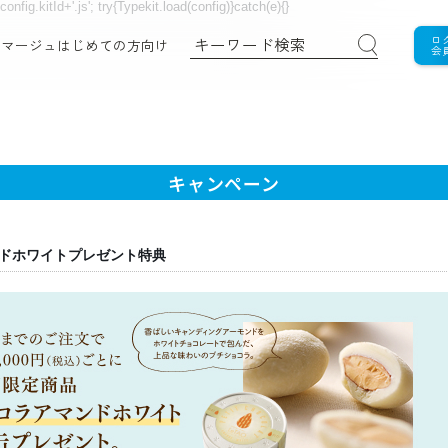
nfig.kitId+'.js'; try{Typekit.load(config)}catch(e){}
ロ
ロマージュ
はじめての方向け
会
キャンペーン
ドホワイトプレゼント特典