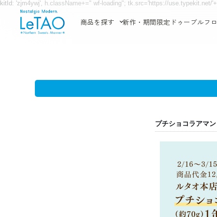
kitId: 'zjm4ywj', h.className+=" wf-loading"; tk.src='https://use.typekit.net/'+co
商品を探す
新作・期間限定
ドゥーブルフ
ル
タ
プチショコラアマン
オ・
オ
ン
ラ
イ
ン
シ
ョ
ッ
プ