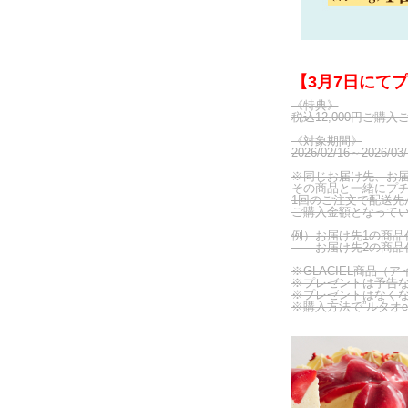
の
キ
ャ
ン
ペ
【3月7日にて
ー
《特典》
ン
税込12,000円ご購
詳
《対象期間》
細
2026/02/16～2026
ペ
※同じお届け先、お届
ー
その商品と一緒にプチ
ジ
1回のご注文で配送先が
ご購入金額となって
で
す。
例）お届け先1の商品代
お届け先2の商品代金
プ
チ
※GLACIEL商品
※プレゼントは予告
シ
※プレゼントはなく
ョ
※購入方法で”ルタオ
コ
ラ
ア
マ
ン