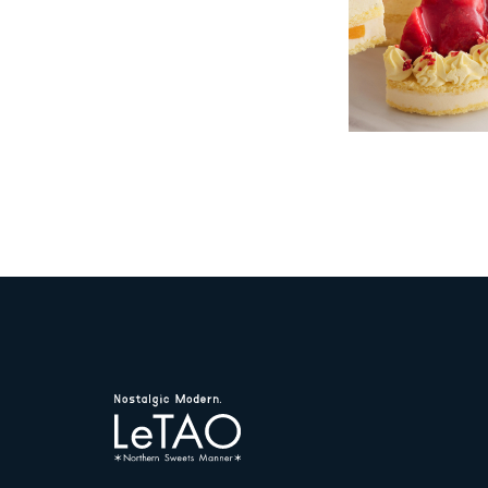
ド
ホ
ワ
イ
ト
プ
レ
ゼ
ン
ト
特
典