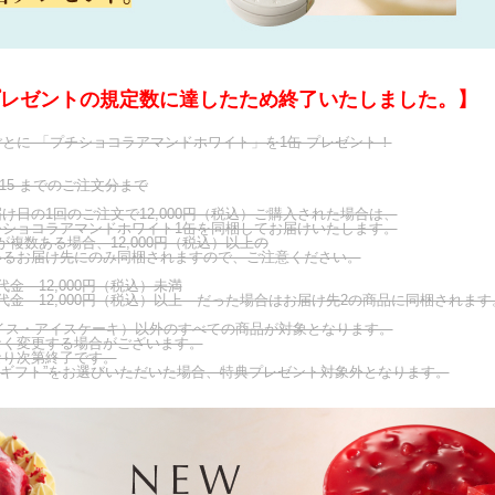
プレゼントの規定数に達したため終了いたしました。】
入ごとに 「プチショコラアマンドホワイト」を1缶 プレゼント！
/03/15 までのご注文分まで
け日の1回のご注文で12,000円（税込）ご購入された場合は、
ショコラアマンドホワイト1缶を同梱してお届けいたします。
複数ある場合、12,000円（税込）以上の
いるお届け先にのみ同梱されますので、ご注意ください。
金 12,000円（税込）未満
 12,000円（税込）以上 だった場合はお届け先2の商品に同梱されます
（アイス・アイスケーキ）以外のすべての商品が対象となります。
なく変更する場合がございます。
なり次第終了です。
eギフト”をお選びいただいた場合、特典プレゼント対象外となります。