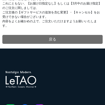
ペ
これにともない、【お届け日指定なし】もしくは【3月中のお届け指定】
ー
のご注文に関しましては、
ジ
で
ご注文後の【ギフトサービスの追加を含む変更】・【キャンセル】をお
す。
受けできない場合がございます。
2025/02/16
【重
内容をよくお確かめの上で、ご注文いただけますようお願いいたしま
要】
す。
ホ
ワ
イ
ト
戻る
デ
ー
期
間
の
ご
注
文
キ
ャ
ン
セ
ル・
変
更
に
関
す
る
ご
注
意