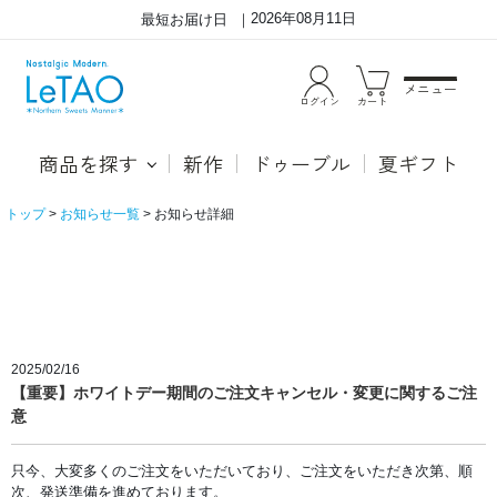
2026年08月11日
最短お届け日
メニュー
ログイン
カート
商品を探す
新作
ドゥーブル
夏ギフト
トップ
お知らせ一覧
お知らせ詳細
ル
タ
オ・
オ
ン
ラ
イ
ン
シ
ョ
2025/02/16
ッ
【重要】ホワイトデー期間のご注文キャンセル・変更に関するご注
プ
の
意
お
知
ら
せ
只今、大変多くのご注文をいただいており、ご注文をいただき次第、順
詳
次、発送準備を進めております。
細