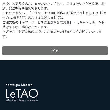
ペ
只今、大変多くのご注文をいただいており、ご注文をいただき次第、順
ー
次、発送準備を進めております。
ジ
で
これにともない、【ご注文日より10日以内のお届け指定】もしくは【2月
す。
中のお届け指定】のご注文に関しましては、
2023/12/27
【重
ご注文後の【ギフトサービスの追加を含む変更】・【キャンセル】をお
要】
受けできない場合がございます。
バ
内容をよくお確かめの上で、ご注文いただけますようお願いいたしま
レ
ン
す。
タ
イ
ン
期
戻る
間
の
ご
注
文
キ
ャ
ン
セ
ル・
変
更
に
関
す
る
ご
注
意