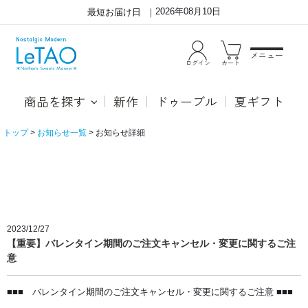
2026年08月10日
最短お届け日
メニュー
ログイン
カート
商品を探す
新作
ドゥーブル
夏ギフト
トップ
お知らせ一覧
お知らせ詳細
ル
タ
オ・
オ
ン
ラ
イ
ン
シ
ョ
2023/12/27
ッ
【重要】バレンタイン期間のご注文キャンセル・変更に関するご注
プ
の
意
お
知
ら
せ
■■■ バレンタイン期間のご注文キャンセル・変更に関するご注意 ■■■
詳
細