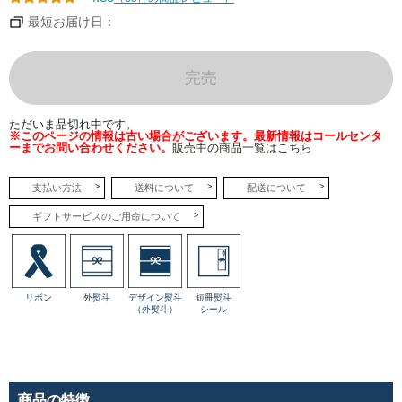
ジ
ュ
最短お届け日：
ブ
ラ
ン
を
あ
完売
わ
せ
た
な
ただいま品切れ中です。
め
※このページの情報は古い場合がございます。最新情報はコールセンタ
ら
ーまでお問い合わせください。
販売中の商品一覧はこちら
か
な
み
か
支払い方法
送料について
配送について
ん
ム
ギフトサービスのご用命について
ー
ス。
2
種
の
み
か
リボン
外熨斗
デザイン熨斗
短冊熨斗
ん
（外熨斗）
シール
果
肉
を
乗
せ
た
キ
ラ
商品の特徴