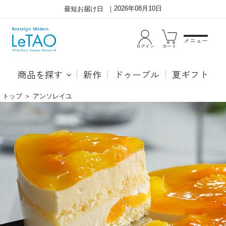
2026年08月10日
最短お届け日
メニュー
ログイン
カート
商品を探す
新作
ドゥーブル
夏ギフト
トップ
＞
アンソレイユ
陽
ま
だ
ろ
ま
や
り
か
の
な
よ
甘
う
さ
な
の
爽
ア
や
プ
か
リ
で
コ
瑞々
ッ
し
ト
い
を
お
し
い
の
し
ば
さ。
せ