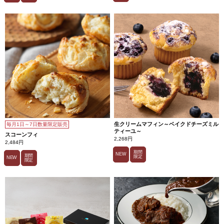
生クリームマフィン～ベイクドチーズミル
毎月1日～7日数量限定販売
ティーユ～
スコーンフィ
2,268円
2,484円
期間
NEW
期間
限定
NEW
限定