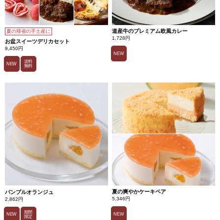
道産牛のプレミアム欧風カレー
夏の帰省の手土産に
1,728円
お盆スイーツデリカセット
9,450円
NEW
送料
NEW
無料
夏の爽やかケーキペア
パンプルオランジュ
5,346円
2,862円
期間
NEW
NEW
限定