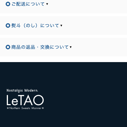
▾
▾
▾