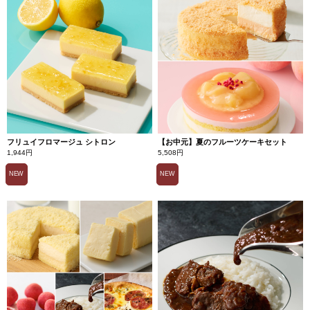
フリュイフロマージュ シトロン
【お中元】夏のフルーツケーキセット
1,944円
5,508円
NEW
NEW