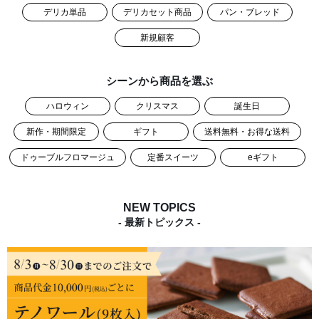
デリカ単品
デリカセット商品
パン・ブレッド
新規顧客
シーンから商品を選ぶ
ハロウィン
クリスマス
誕生日
新作・期間限定
ギフト
送料無料・お得な送料
ドゥーブルフロマージュ
定番スイーツ
eギフト
NEW TOPICS
- 最新トピックス -