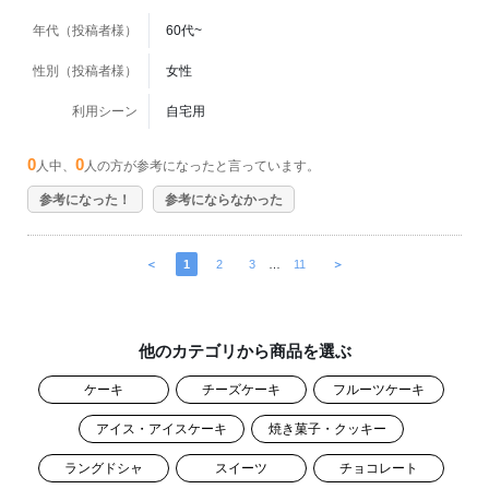
年代（投稿者様）
60代~
性別（投稿者様）
女性
利用シーン
自宅用
0
0
人中、
人の方が参考になったと言っています。
参考になった！
参考にならなかった
＜
1
2
3
…
11
＞
他のカテゴリから商品を選ぶ
ケーキ
チーズケーキ
フルーツケーキ
アイス・アイスケーキ
焼き菓子・クッキー
ラングドシャ
スイーツ
チョコレート