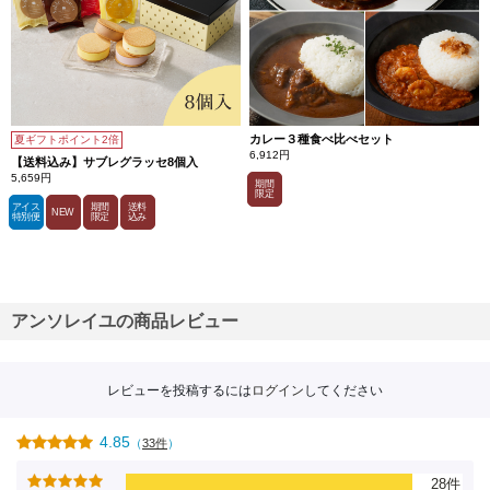
カレー３種食べ比べセット
夏ギフトポイント2倍
6,912円
【送料込み】サブレグラッセ8個入
5,659円
期間
限定
アイス
期間
送料
NEW
特別便
限定
込み
アンソレイユの商品レビュー
レビューを投稿するには
ログイン
してください
4.85
（
33件
）
28件