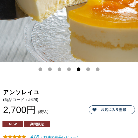
た
ミ
ル
ク
ム
ー
ス。
さ
っ
ぱ
り
と
し
た
甘
さ
の
温
州
み
か
ん
と
アンソレイユ
ほ
ど
(商品コード：J628)
よ
い
2,700円
酸
（税込）
味
の
フ
NEW
期間限定
ロ
マ
ー
4.85
（33件の商品レビュー）