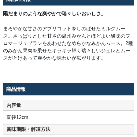
キ
ラ
輝
陽だまりのような爽やかで瑞々しいおいしさ。
く
瑞々
し
い
まろやかな甘さのアプリコットをしのばせたミルクムー
ジ
ュ
ス。さっぱりとした甘さの温州みかんとほどよい酸味のフ
レ
と
ロマージュブランをあわせたなめらかなみかんムース。2種
ム
のみかん果肉を乗せたキラキラ輝く瑞々しいジュレとムー
ー
ス
スがとけあって爽やかな味わいが広がります。
が
と
け
あ
っ
て
爽
や
商品情報
か
な
味
わ
内容量
い
が
広
直径12cm
が
り
ま
賞味期限・解凍方法
す。