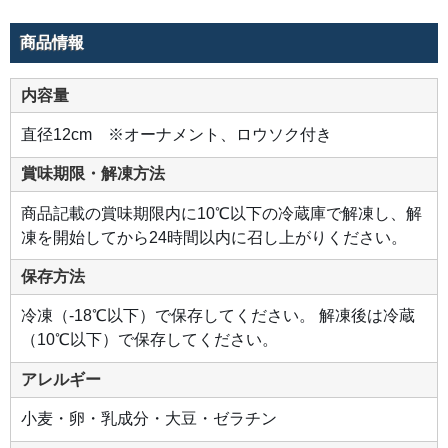
現
し
た
商品情報
天
面
の
ベ
リ
内容量
ー
ク
リ
直径12cm ※オーナメント、ロウソク付き
ー
ム
も
賞味期限・解凍方法
ポ
イ
ン
商品記載の賞味期限内に10℃以下の冷蔵庫で解凍し、解
ト。
凍を開始してから24時間以内に召し上がりください。
保存方法
冷凍（-18℃以下）で保存してください。 解凍後は冷蔵
（10℃以下）で保存してください。
アレルギー
小麦・卵・乳成分・大豆・ゼラチン