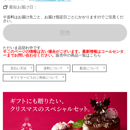
の
サ
最短お届け日：
ク
ッ
と
※送料はお届け先ごと、お届け指定日ごとにかかりますのでご注意くだ
し
さい。
た
食
感
完売
も
ア
ク
セ
ただいま品切れ中です。
ン
※このページの情報は古い場合がございます。最新情報はコールセンタ
ト
ーまでお問い合わせください。
販売中の商品一覧はこちら
に。
フ
ラ
ン
支払い方法
送料について
配送について
ボ
ワ
ギフトサービスのご用命について
ー
ズ
の
色
鮮
や
か
な
ジ
ュ
レ
と
ム
ー