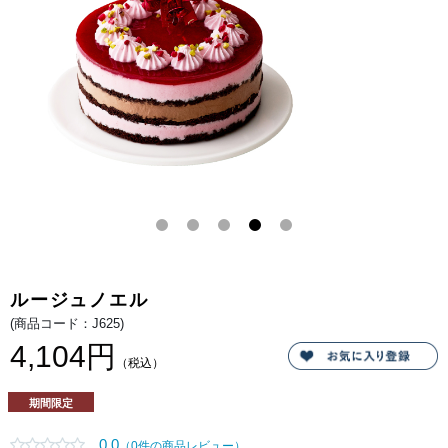
魅
ー
力
な
を
チ
堪
ョ
能。
コ。
2
種
類
の
ム
ー
ス
が
織
り
な
す
ハ
ー
モ
ニ
ー
を
ルージュノエル
味
わ
(商品コード：J625)
い
な
4,104円
が
（税込）
ら、
チ
ョ
期間限定
コ
パ
フ
0.0
（0件の商品レビュー）