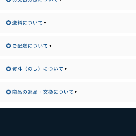
▾
▾
▾
▾