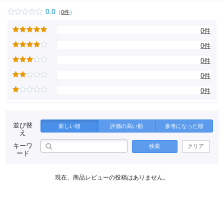
0.0
（
0件
）
0件
0件
0件
0件
0件
並び替
新しい順
評価の高い順
参考になった順
え
キーワ
検索
クリア
ード
現在、商品レビューの投稿はありません。