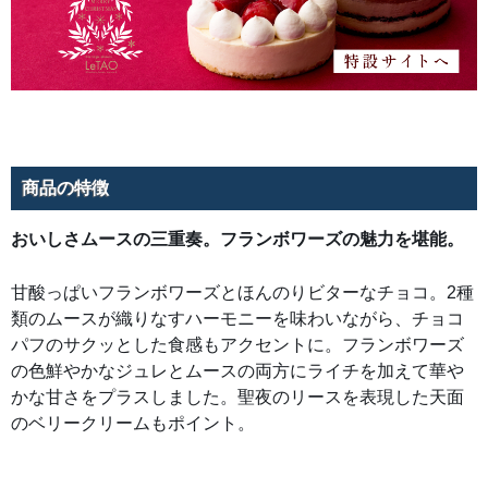
ス
の
両
方
に
ラ
イ
チ
を
加
え
て
華
商品の特徴
や
か
な
甘
おいしさムースの三重奏。フランボワーズの魅力を堪能。
さ
を
プ
甘酸っぱいフランボワーズとほんのりビターなチョコ。2種
ラ
ス
類のムースが織りなすハーモニーを味わいながら、チョコ
し
ま
パフのサクッとした食感もアクセントに。フランボワーズ
し
た。
の色鮮やかなジュレとムースの両方にライチを加えて華や
聖
夜
かな甘さをプラスしました。聖夜のリースを表現した天面
の
リ
のベリークリームもポイント。
ー
ス
を
表