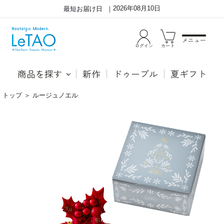
2026年08月10日
最短お届け日
メニュー
ログイン
カート
商品を探す
新作
ドゥーブル
夏ギフト
トップ
＞
ルージュノエル
お
甘
い
酸
し
っ
さ
ぱ
ム
い
ー
フ
ス
ラ
の
ン
三
ボ
重
ワ
奏。
ー
フ
ズ
ラ
と
ン
ほ
ボ
ん
ワ
の
ー
り
ズ
ビ
の
タ