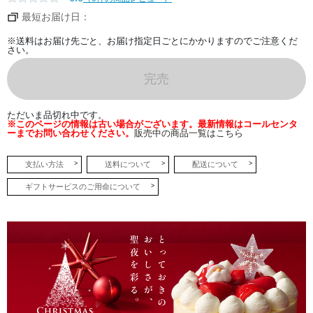
キ。
イ
最短お届け日：
タ
リ
ア
※送料はお届け先ごと、お届け指定日ごとにかかりますのでご注意くだ
産
さい。
マ
ス
カ
完売
ル
ポ
ー
ネ
ただいま品切れ中です。
チ
※このページの情報は古い場合がございます。最新情報はコールセンタ
ー
ーまでお問い合わせください。
販売中の商品一覧はこちら
ズ、
ル
タ
オ
支払い方法
送料について
配送について
特
製
ギフトサービスのご用命について
生
ク
リ
ー
ム、
オ
ー
ス
ト
ラ
リ
ア
産
ク