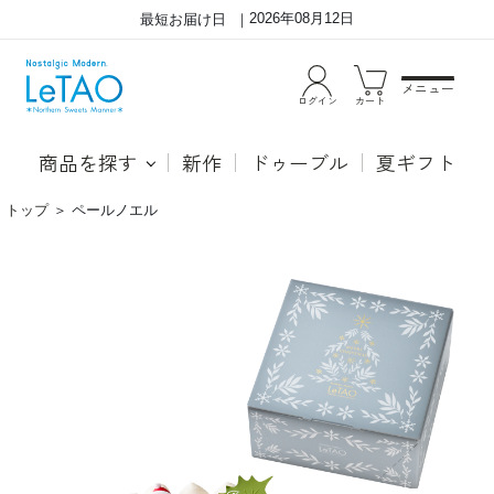
2026年08月12日
最短お届け日
メニュー
ログイン
カート
商品を探す
新作
ドゥーブル
夏ギフト
トップ
＞
ペールノエル
マ
ミ
ス
ル
カ
ク
ル
感
ポ
豊
ー
か
ネ
で
と
口
苺
ど
が
け
出
な
会
め
い、
ら
お
か
互
な
い
マ
の
ス
お
カ
い
ル