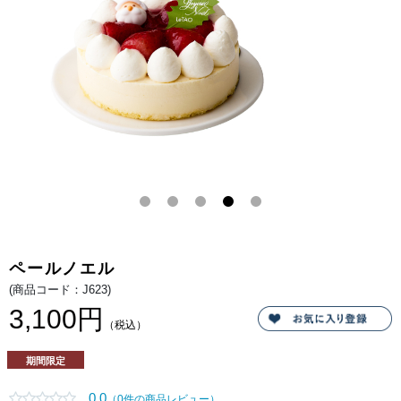
し
ポ
さ
ー
を
ネ
引
ム
き
ー
立
ス
て
と
合
苺
う。
の
甘
酸
っ
ぱ
さ
が
調
和
し
た
ル
タ
オ
一
ペールノエル
番
人
(商品コード：J623)
気
の
3,100円
ク
（税込）
リ
ス
マ
期間限定
ス
ケ
ー
0.0
（0件の商品レビュー）