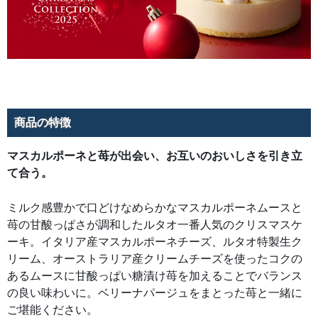
リ
ー
ム
チ
ー
ズ
を
使
っ
た
コ
ク
の
商品の特徴
あ
る
ム
ー
マスカルポーネと苺が出会い、お互いのおいしさを引き立
ス
て合う。
に
甘
酸
っ
ミルク感豊かで口どけなめらかなマスカルポーネムースと
ぱ
い
苺の甘酸っぱさが調和したルタオ一番人気のクリスマスケ
糖
漬
ーキ。イタリア産マスカルポーネチーズ、ルタオ特製生ク
け
苺
リーム、オーストラリア産クリームチーズを使ったコクの
を
加
あるムースに甘酸っぱい糖漬け苺を加えることでバランス
え
の良い味わいに。ベリーナパージュをまとった苺と一緒に
る
こ
ご堪能ください。
と