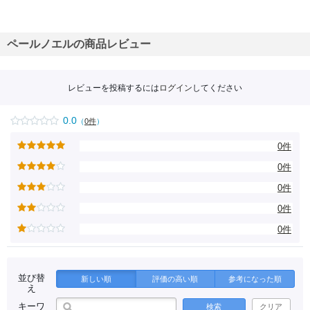
ペールノエルの商品レビュー
レビューを投稿するには
ログイン
してください
0.0
（
0件
）
0件
0件
0件
0件
0件
並び替
新しい順
評価の高い順
参考になった順
え
キーワ
検索
クリア