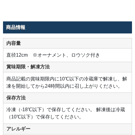
で
バ
ラ
ン
ス
の
良
商品情報
い
味
わ
い
内容量
に。
ベ
リ
直径12cm ※オーナメント、ロウソク付き
ー
ナ
パ
賞味期限・解凍方法
ー
ジ
ュ
商品記載の賞味期限内に10℃以下の冷蔵庫で解凍し、解
を
ま
凍を開始してから24時間以内に召し上がりください。
と
っ
た
保存方法
苺
と
一
冷凍（-18℃以下）で保存してください。 解凍後は冷蔵
緒
に
（10℃以下）で保存してください。
ご
堪
能
アレルギー
く
だ