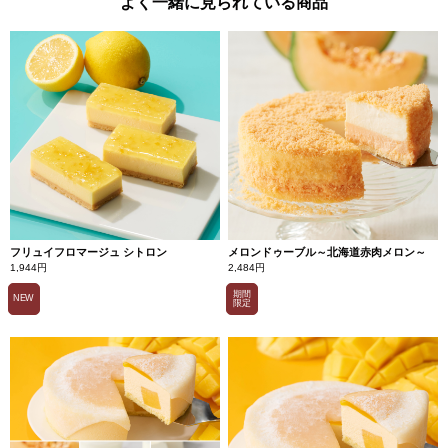
よく一緒に見られている商品
フリュイフロマージュ シトロン
メロンドゥーブル～北海道赤肉メロン～
1,944円
2,484円
期間
NEW
限定