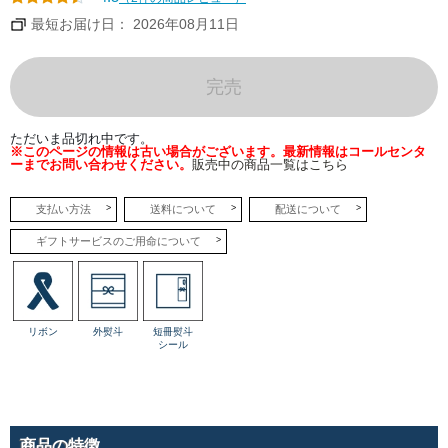
たマ
ンゴ
最短お届け日： 2026年08月11日
ー好
きに
はた
まら
ない
完売
ケー
キが
登
場。
ただいま品切れ中です。
※このページの情報は古い場合がございます。最新情報はコールセンタ
ーまでお問い合わせください。
販売中の商品一覧はこちら
●生
クリ
ーム
マフ
支払い方法
送料について
配送について
ィン
～ベ
ギフトサービスのご用命について
イク
ドチ
ーズ
ルタ
オ特
製生
クリ
リボン
外熨斗
短冊熨斗
ーム
シール
で仕
立て
た北
海道
産小
麦の
マフ
ィン
商品の特徴