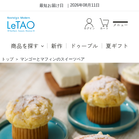
2026年08月11日
最短お届け日
メニュー
ログイン
カート
商品を探す
新作
ドゥーブル
夏ギフト
トップ
＞
マンゴーとマフィンのスイーツペア
マ
●マ
ン
ング
ゴ
ーエ
ー
テ
と
マン
マ
ゴー
フ
を満
ィ
喫す
ン
る華
の
やか
ス
なケ
イ
ー
ー
キ。
ツ
クリ
ペ
ーム
ア
チー
ズを
使っ
たレ