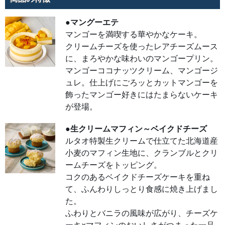
生地
に、
クラ
ンブ
●マングーエテ
ルと
マンゴーを満喫する華やかなケーキ。
クリ
ーム
クリームチーズを使ったレアチーズムース
チー
ズを
に、まろやかな味わいのマンゴープリン。
トッ
ピン
マンゴーココナッツクリーム、マンゴージ
グ。
コク
ュレ。仕上げにごろッとカットマンゴーを
のあ
るベ
飾ったマンゴー好きにはたまらないケーキ
イク
ドチ
が登場。
ーズ
ケー
キを
●生クリームマフィン～ベイクドチーズ
重ね
て、
ルタオ特製生クリームで仕立てた北海道産
ふん
わり
小麦のマフィン生地に、クランブルとクリ
しっ
ームチーズをトッピング。
とり
食感
コクのあるベイクドチーズケーキを重ね
に焼
き上
て、ふんわりしっとり食感に焼き上げまし
げま
し
た。
た。
ふわ
ふわりとバニラの風味が広がり、チーズケ
りと
バニ