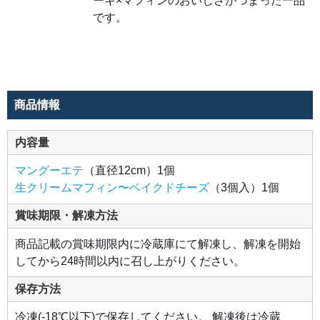
ーキ×マフィンのおいしさがつまった一品
ラの
風味
です。
が広
が
り、
チー
ズケ
ーキ
×マ
フィ
ンの
商品情報
おい
しさ
がつ
まっ
内容量
た一
品で
す。
マングーエテ
（直径12cm）1個
生クリームマフィン〜ベイクドチーズ
（3個入）1個
賞味期限・解凍方法
商品記載の賞味期限内に冷蔵庫にて解凍し、解凍を開始
してから24時間以内に召し上がりください。
保存方法
冷凍(-18℃以下)で保存してください。 解凍後は冷蔵