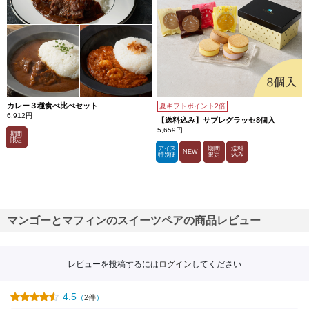
カレー３種食べ比べセット
夏ギフトポイント2倍
6,912円
【送料込み】サブレグラッセ8個入
5,659円
期間
限定
アイス
期間
送料
NEW
特別便
限定
込み
マンゴーとマフィンのスイーツペアの商品レビュー
レビューを投稿するには
ログイン
してください
4.5
（
2件
）