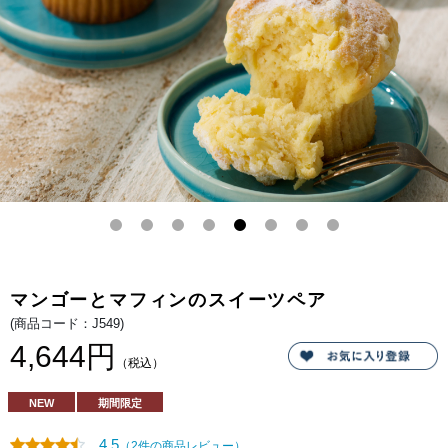
アチ
ーズ
ムー
ス
に、
まろ
やか
な味
わい
のマ
ンゴ
ープ
リ
ン。
マン
ゴー
ココ
ナッ
ツク
リー
ム、
マン
ゴー
マンゴーとマフィンのスイーツペア
ジュ
レ。
(商品コード：J549)
仕上
げに
4,644円
ごろ
（税込）
ッと
カッ
トマ
NEW
期間限定
ンゴ
ーを
飾っ
4.5
（2件の商品レビュー）