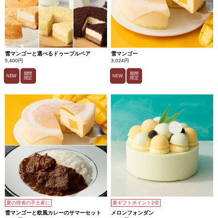
雪マンゴーと選べるドゥーブルペア
雪マンゴー
5,400円
3,024円
期間
期間
NEW
NEW
限定
限定
夏の帰省の手土産に
夏ギフトポイント2倍
雪マンゴーと欧風カレーのサマーセット
メロンフォンダン