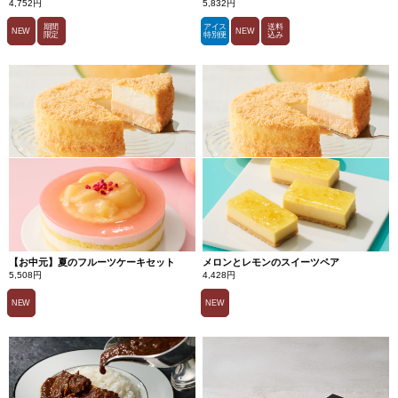
4,752円
5,832円
期間
アイス
送料
NEW
NEW
限定
特別便
込み
【お中元】夏のフルーツケーキセット
メロンとレモンのスイーツペア
5,508円
4,428円
NEW
NEW