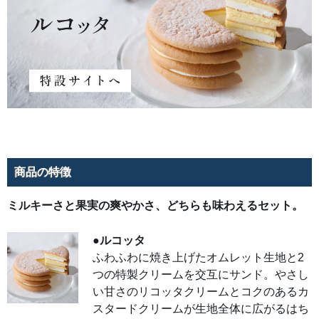
紅玉
ピュ
ーレ
を使
用。
艶や
かな
カラ
メル
グラ
サー
ジ
ュ、
土台
のカ
ラメ
ルシ
ョコ
ラム
商品の特徴
ース
のコ
クと
ミルキーさと果実の爽やかさ、どちらも味わえるセット。
とも
にり
んご
の爽
●ルコッタ
やか
な甘
ふわふわに焼き上げたオムレット生地と2
さが
あと
つの特製クリームを交互にサンド。やさし
を引
く絶
い甘さのリコッタクリームとコクのあるカ
妙な
ハー
スタードクリームが生地全体に広がるはち
モニ