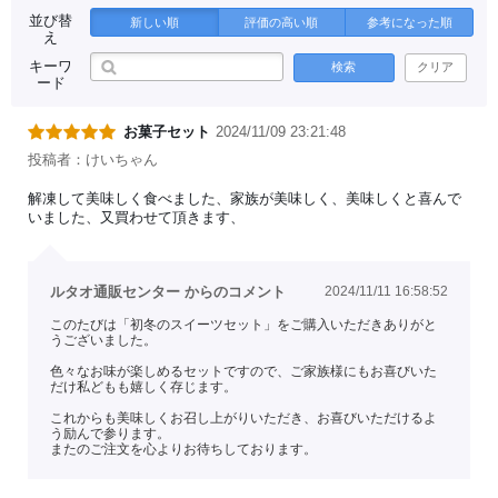
並び替
新しい順
評価の高い順
参考になった順
え
キーワ
検索
クリア
ード
お菓子セット
2024/11/09 23:21:48
投稿者：けいちゃん
解凍して美味しく食べました、家族が美味しく、美味しくと喜んで
いました、又買わせて頂きます、
ルタオ通販センター からのコメント
2024/11/11 16:58:52
このたびは「初冬のスイーツセット」をご購入いただきありがと
うございました。
色々なお味が楽しめるセットですので、ご家族様にもお喜びいた
だけ私どもも嬉しく存じます。
これからも美味しくお召し上がりいただき、お喜びいただけるよ
う励んで参ります。
またのご注文を心よりお待ちしております。