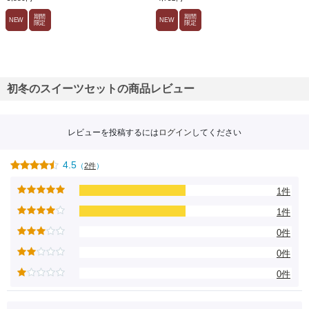
期間
期間
NEW
NEW
限定
限定
初冬のスイーツセットの商品レビュー
レビューを投稿するには
ログイン
してください
4.5
（
2件
）
1件
1件
0件
0件
0件