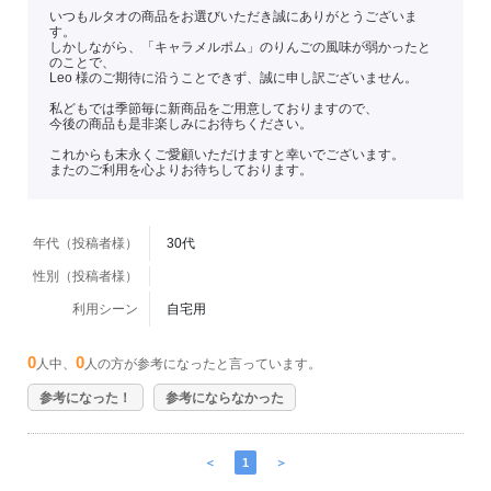
いつもルタオの商品をお選びいただき誠にありがとうございま
す。
しかしながら、「キャラメルポム」のりんごの風味が弱かったと
のことで、
Leo 様のご期待に沿うことできず、誠に申し訳ございません。
私どもでは季節毎に新商品をご用意しておりますので、
今後の商品も是非楽しみにお待ちください。
これからも末永くご愛顧いただけますと幸いでございます。
またのご利用を心よりお待ちしております。
年代（投稿者様）
30代
性別（投稿者様）
利用シーン
自宅用
0
0
人中、
人の方が参考になったと言っています。
参考になった！
参考にならなかった
＜
1
＞