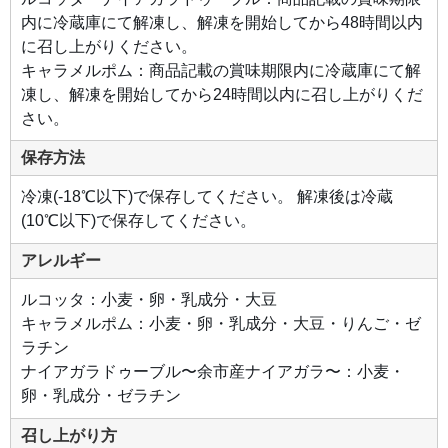
わい
とと
内に冷蔵庫にて解凍し、解凍を開始してから48時間以内
もに
爽や
に召し上がりください。
かな
キャラメルポム：商品記載の賞味期限内に冷蔵庫にて解
甘さ
をお
凍し、解凍を開始してから24時間以内に召し上がりくだ
楽し
みく
さい。
ださ
い。
保存方法
冷凍(-18℃以下)で保存してください。 解凍後は冷蔵
(10℃以下)で保存してください。
アレルギー
ルコッタ：小麦・卵・乳成分・大豆
キャラメルポム：小麦・卵・乳成分・大豆・りんご・ゼ
ラチン
ナイアガラドゥーブル〜余市産ナイアガラ〜：小麦・
卵・乳成分・ゼラチン
召し上がり方