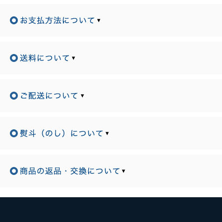
▾
▾
▾
▾
▾