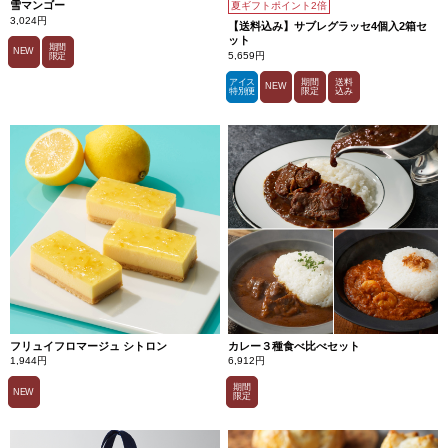
雪マンゴー
夏ギフトポイント2倍
3,024円
【送料込み】サブレグラッセ4個入2箱セ
ット
期間
NEW
5,659円
限定
アイス
期間
送料
NEW
特別便
限定
込み
フリュイフロマージュ シトロン
カレー３種食べ比べセット
1,944円
6,912円
期間
NEW
限定