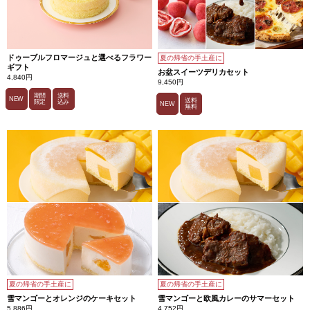
ドゥーブルフロマージュと選べるフラワー
夏の帰省の手土産に
ギフト
お盆スイーツデリカセット
4,840円
9,450円
期間
送料
NEW
送料
限定
込み
NEW
無料
夏の帰省の手土産に
夏の帰省の手土産に
雪マンゴーとオレンジのケーキセット
雪マンゴーと欧風カレーのサマーセット
5,886円
4,752円