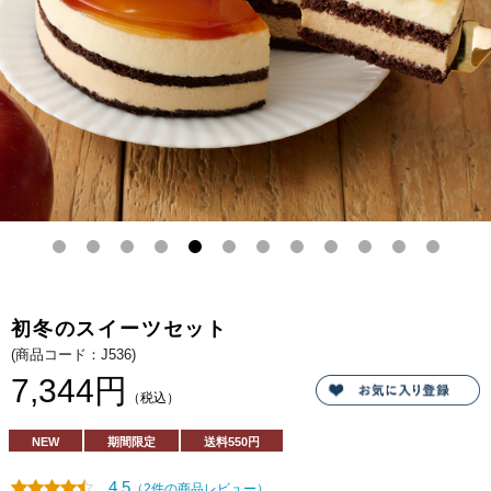
え
ン
る
ド。
セ
やさ
ッ
しい
ト。
甘さ
のリ
コッ
タク
リー
ムと
コク
のあ
るカ
スタ
ード
クリ
ーム
が生
地全
体に
広が
るは
ちみ
初冬のスイーツセット
つの
華や
(商品コード：J536)
かな
甘さ
7,344円
とと
（税込）
けあ
っ
て、
NEW
期間限定
送料
550円
シン
プル
なが
4.5
（2件の商品レビュー）