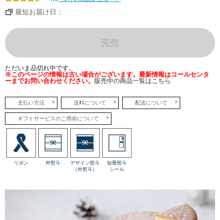
らも
奥深
最短お届け日：
い味
わい
に。
完売
●キ
ャラ
メル
ポム
ただいま品切れ中です。
りん
※このページの情報は古い場合がございます。最新情報はコールセンタ
ごと
ーまでお問い合わせください。
販売中の商品一覧はこちら
キャ
ラメ
ルの
ハー
支払い方法
送料について
配送について
モニ
ーに
ギフトサービスのご用命について
うっ
と
り。
天面
にシ
ャキ
ッと
リボン
外熨斗
デザイン熨斗
短冊熨斗
した
（外熨斗）
シール
国産
ふじ
りん
ご、
りん
ごム
ース
には