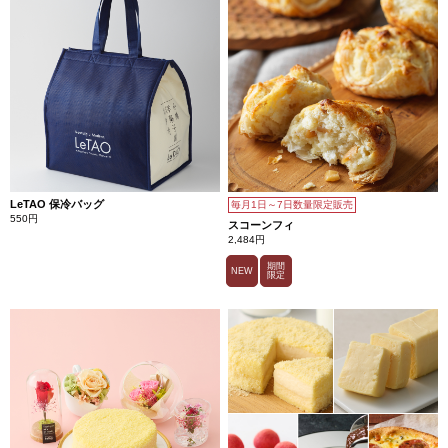
LeTAO 保冷バッグ
毎月1日～7日数量限定販売
550円
スコーンフィ
2,484円
期間
NEW
限定