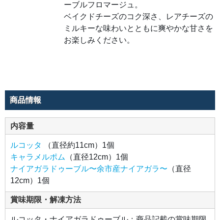
ーブルフロマージュ。
白ぶ
どう
ベイクドチーズのコク深さ、レアチーズの
「ナ
イア
ミルキーな味わいとともに爽やかな甘さを
ガ
ラ」
お楽しみください。
の甘
くて
豊か
な香
りが
ふわ
りと
広が
るド
商品情報
ゥー
ブル
フロ
マー
内容量
ジ
ュ。
ベイ
ルコッタ
（直径約11cm）1個
クド
チー
キャラメルポム
（直径12cm）1個
ズの
コク
ナイアガラドゥーブル〜余市産ナイアガラ〜
（直径
深
さ、
12cm）1個
レア
チー
ズの
賞味期限・解凍方法
ミル
キー
な味
ルコッタ・ナイアガラドゥーブル：商品記載の賞味期限