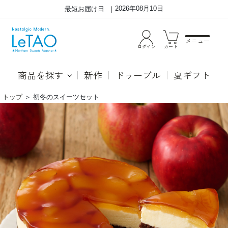
2026年08月10日
最短お届け日
メニュー
ログイン
カート
商品を探す
新作
ドゥーブル
夏ギフト
トップ
＞
初冬のスイーツセット
ミ
●ル
ル
コッ
キ
タ
ー
ふわ
さ
ふわ
と
に焼
果
き上
実
げた
の
オム
爽
レッ
や
ト生
か
地と
さ、
2つ
ど
の特
ち
製ク
ら
リー
も
ムを
味
交互
わ
にサ