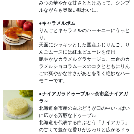
みつの華やかな甘さととけあって、シンプ
ーで
す。
ルながらも奥深い味わいに。
●ナ
イア
●キャラメルポム
ガラ
ドゥ
りんごとキャラメルのハーモニーにうっと
ーブ
ル～
り。
余市
産ナ
天面にシャキッとした国産ふじりんご、り
イア
んごムースには紅玉ピューレを使用。
ガラ
～
艶やかなカラメルグラサージュ、土台のカ
北海
道余
ラメルショコラムースのコクとともにりん
市産
の白
ごの爽やかな甘さがあとを引く絶妙なハー
ぶど
うが
モニーです。
口の
中い
っぱ
●ナイアガラドゥーブル～余市産ナイアガ
いに
広が
ラ～
る芳
醇な
北海道余市産の白ぶどうが口の中いっぱい
ドゥ
ーブ
に広がる芳醇なドゥーブル
ル
北海
北海道を代表する白ぶどう「ナイアガラ」
道を
の甘くて豊かな香りがふわりと広がるドゥ
代表
する