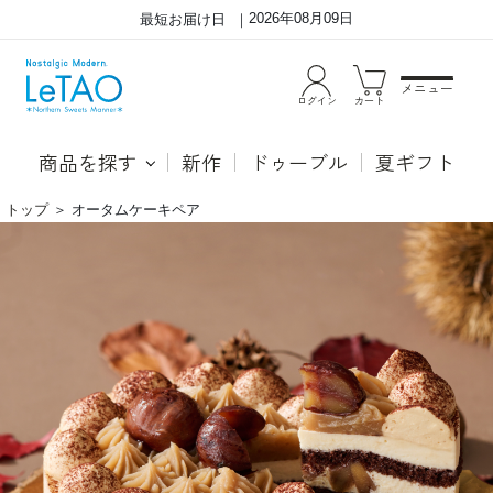
2026年08月09日
最短お届け日
メニュー
ログイン
カート
商品を探す
新作
ドゥーブル
夏ギフト
トップ
＞
オータムケーキペア
オ
●ガ
ー
トー
タ
プデ
ム
ィン
ケ
グテ
ー
ィラ
キ
ミス
ペ
ティ
ア
ラミ
スと
プリ
ンを
合わ
せた
スイ
ー
ツ。
北海
道産