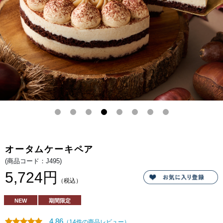
マス
カル
ポー
ネチ
ーズ
で作
った
ティ
ラミ
ス
は、
コー
ヒー
のほ
ろ苦
さを
効か
せて
本格
派
に。
プリ
ンの
オータムケーキペア
コク
と出
(商品コード：J495)
会う
と、
5,724円
新し
（税込）
い味
わい
が生
NEW
期間限定
まれ
ま
す。
4.86
（14件の商品レビュー）