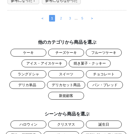
参考になった！
参考にならなかった
＜
1
2
3
…
5
＞
他のカテゴリから商品を選ぶ
ケーキ
チーズケーキ
フルーツケーキ
アイス・アイスケーキ
焼き菓子・クッキー
ラングドシャ
スイーツ
チョコレート
デリカ単品
デリカセット商品
パン・ブレッド
新規顧客
シーンから商品を選ぶ
ハロウィン
クリスマス
誕生日