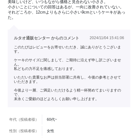
美味しいけど、いつもながら価格と見合わない小ささ。
小さいことについての回答はあるが、一向に改善されていない。
それどころか、12cmよりもさらに小さい9cmというケーキがあっ
た。
ルタオ通販センター からのコメント
2024/11/04 15:41:06
このたびはレビューをお寄せいただき、誠にありがとうございま
す。
ケーキのサイズに関しまして、ご期待に沿えず申し訳ございませ
ん。
私どもの力不足を痛感しております。
いただいた貴重なお声は担当部署に共有し、今後の参考とさせて
いただきます。
今後より一層、ご満足いただけるよう精一杯努めてまいりますの
で、
末永くご愛顧のほどよろしくお願い申し上げます。
年代（投稿者様）
60代~
性別（投稿者様）
女性