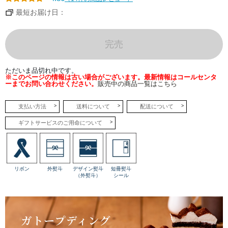
後味
は軽
最短お届け日：
やか
なが
ら、
クリ
ーミ
完売
ーな
甘
み。
ほろ
ただいま品切れ中です。
苦さ
※このページの情報は古い場合がございます。最新情報はコールセンタ
やコ
ーまでお問い合わせください。
販売中の商品一覧はこちら
クな
どが
幾重
にも
支払い方法
送料について
配送について
重な
る奥
ギフトサービスのご用命について
深い
味の
一品
で
す。
リボン
外熨斗
デザイン熨斗
短冊熨斗
●モ
（外熨斗）
シール
ンブ
ラン
シャ
ルー
ル
栗の
あら
ゆる