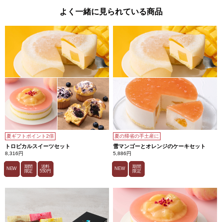
よく一緒に見られている商品
夏ギフトポイント2倍
夏の帰省の手土産に
トロピカルスイーツセット
雪マンゴーとオレンジのケーキセット
8,316円
5,886円
期間
送料
期間
NEW
NEW
限定
550円
限定