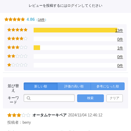
レビューを投稿するには
ログイン
してください
4.86
（
14件
）
13件
0件
1件
0件
0件
並び替
新しい順
評価の高い順
参考になった順
え
キーワ
検索
クリア
ード
オータムケーキペア
2024/11/04 12:46:12
投稿者：berry