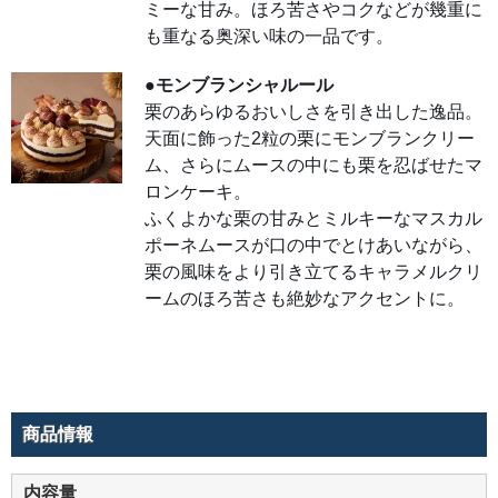
ミーな甘み。ほろ苦さやコクなどが幾重に
ミル
キー
も重なる奥深い味の一品です。
なマ
スカ
ルポ
ーネ
●モンブランシャルール
ムー
栗のあらゆるおいしさを引き出した逸品。
スが
口の
天面に飾った2粒の栗にモンブランクリー
中で
とけ
ム、さらにムースの中にも栗を忍ばせたマ
あい
なが
ロンケーキ。
ら、
栗の
ふくよかな栗の甘みとミルキーなマスカル
風味
をよ
ポーネムースが口の中でとけあいながら、
り引
栗の風味をより引き立てるキャラメルクリ
き立
てる
ームのほろ苦さも絶妙なアクセントに。
キャ
ラメ
ルク
リー
ムの
ほろ
苦さ
も絶
妙な
アク
商品情報
セン
ト
に。
内容量