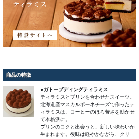
おい
しさ
を引
き出
した
逸
品。
天面
に飾
った
2粒
の栗
にモ
ンブ
ラン
クリ
ー
ム、
さら
商品の特徴
にム
ース
の中
●ガトープディングティラミス
にも
栗を
ティラミスとプリンを合わせたスイーツ。
忍ば
せた
北海道産マスカルポーネチーズで作ったテ
マロ
ンケ
ィラミスは、コーヒーのほろ苦さを効かせ
ー
キ。
て本格派に。
ふく
よか
プリンのコクと出会うと、新しい味わいが
な栗
生まれます。後味は軽やかながら、クリー
の甘
みと