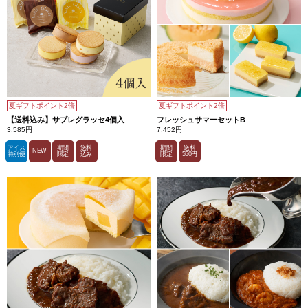
夏ギフトポイント2倍
夏ギフトポイント2倍
【送料込み】サブレグラッセ4個入
フレッシュサマーセットB
3,585円
7,452円
アイス
期間
送料
期間
送料
NEW
特別便
限定
込み
限定
550円