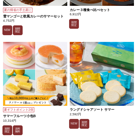
カレー３種食べ比べセット
夏の帰省の手土産に
6,912円
雪マンゴーと欧風カレーのサマーセット
4,752円
期間
限定
期間
NEW
限定
ラングドシャアソート サマー
夏ギフトポイント2倍
2,592円
サマーフルーツ小包B
10,314円
期間
NEW
限定
期間
送料
限定
無料