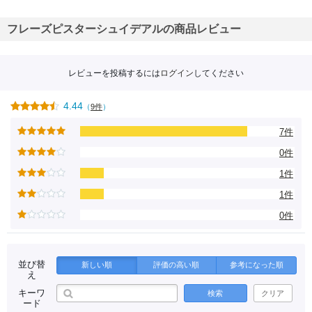
フレーズピスターシュイデアルの商品レビュー
レビューを投稿するには
ログイン
してください
4.44
（
9件
）
7件
0件
1件
1件
0件
並び替
新しい順
評価の高い順
参考になった順
え
キーワ
検索
クリア
ード