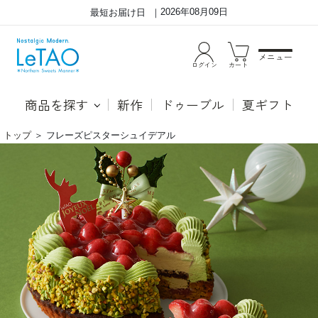
2026年08月09日
最短お届け日
メニュー
ログイン
カート
商品を探す
新作
ドゥーブル
夏ギフト
トップ
＞
フレーズピスターシュイデアル
味
風
わ
味
い
豊
豊
か
か
な
な
ピ
ピ
ス
ス
タ
タ
チ
チ
オ
オ
と
と、
甘
甘
酸
酸
っ
っ
ぱ
ぱ
い
い
と
苺
ち
の
お