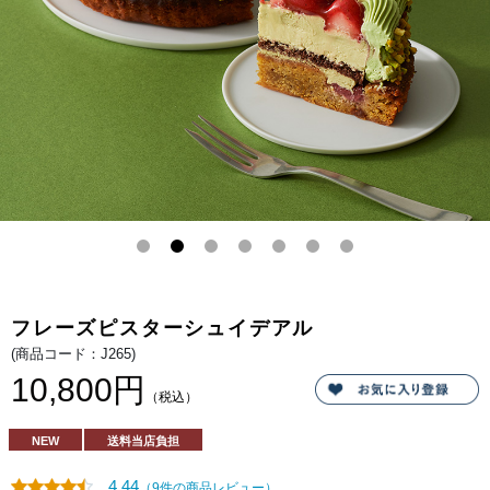
ク
と
リ
め
ス
が
マ
奏
ス
で
ケ
る
ー
至
キ。
高
の
ハ
ー
モ
ニ
ー。
香
ば
し
く
焼
き
上
げ
た
フレーズピスターシュイデアル
ピ
ス
(商品コード：J265)
タ
チ
10,800円
オ
（税込）
ダ
マ
ン
NEW
送料当店負担
ド
や
な
4.44
（9件の商品レビュー）