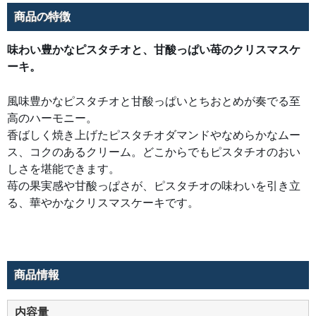
で
き
商品の特徴
ま
す。
苺
味わい豊かなピスタチオと、甘酸っぱい苺のクリスマスケ
の
果
ーキ。
実
感
や
甘
風味豊かなピスタチオと甘酸っぱいとちおとめが奏でる至
酸
っ
高のハーモニー。
ぱ
香ばしく焼き上げたピスタチオダマンドやなめらかなムー
さ
が、
ス、コクのあるクリーム。どこからでもピスタチオのおい
ピ
ス
しさを堪能できます。
タ
チ
苺の果実感や甘酸っぱさが、ピスタチオの味わいを引き立
オ
の
る、華やかなクリスマスケーキです。
味
わ
い
を
引
き
立
る、
商品情報
華
や
か
な
内容量