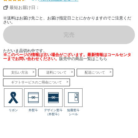
め
ら
最短お届け日：
か
な
ム
※送料はお届け先ごと、お届け指定日ごとにかかりますのでご注意くだ
ー
さい。
ス、
コ
ク
完売
の
あ
る
ク
ただいま品切れ中です。
リ
※このページの情報は古い場合がございます。最新情報はコールセンタ
ー
ーまでお問い合わせください。
販売中の商品一覧はこちら
ム。
ど
こ
か
支払い方法
送料について
配送について
ら
で
ギフトサービスのご用命について
も
ピ
ス
タ
チ
オ
の
リボン
外熨斗
デザイン熨斗
短冊熨斗
お
（外熨斗）
シール
い
し
さ
を
堪
能