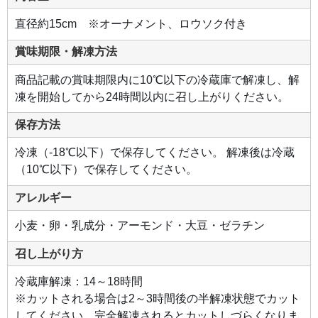
ク
リ
ス
直径約15cm ※オーナメント、ロウソク付き
マ
ス
ケ
賞味期限・解凍方法
ー
キ
で
商品記載の賞味期限内に10℃以下の冷蔵庫で解凍し、解
す。
凍を開始してから24時間以内に召し上がりください。
保存方法
冷凍（-18℃以下）で保存してください。 解凍後は冷蔵
（10℃以下）で保存してください。
アレルギー
小麦・卵・乳成分・アーモンド・大豆・ゼラチン
召し上がり方
冷蔵庫解凍：14～18時間
※カットされる場合は2～3時間後の半解凍状態でカット
してください。完全解凍されるとカットしづらくなりま