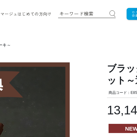
ロ
ロマージュ
はじめての方向け
会
ーキ～
ブラッ
ット～
商品コード：E85
13,1
NE