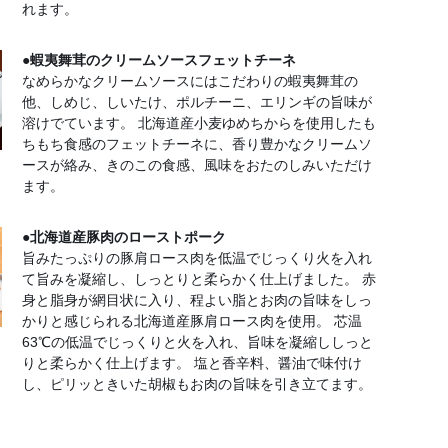
れます。
●蝦夷舞茸のクリームソースフェットチーネ
なめらかなクリームソースにはこだわりの蝦夷舞茸の
他、しめじ、しいたけ、ポルチーニ、エリンギの旨味が
溶けでています。 北海道産小麦ゆめちからを使用したも
ちもち食感のフェットチーネに、香り豊かなクリームソ
ースが絡み、きのこの食感、風味をおたのしみいただけ
ます。
●北海道産豚肉のローストポーク
旨みたっぷりの豚肩ロース肉を低温でじっくり火を入れ
て旨みを凝縮し、しっとりと柔らかく仕上げました。 赤
身と脂身が網目状に入り、程よい脂とお肉の旨味をしっ
かりと感じられる北海道産豚肩ロース肉を使用。 芯温
63℃の低温でじっくりと火を入れ、旨味を凝縮ししっと
りと柔らかく仕上げます。 塩と香辛料、醤油で味付け
し、ピリッときいた胡椒もお肉の旨味を引き立てます。