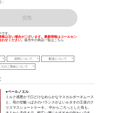
日：
完売
中です。
情報は古い場合がございます。最新情報はコールセン
合わせください。
販売中の商品一覧はこちら
送料について
配送について
ビスのご用命について
徴
●ペールノエル
ミルク感豊かで口どけなめらかなマスカルポーネムース
と、苺の甘酸っぱさのバランスがよいルタオの王道のク
リスマスショートケーキ。 中からごろっとした苺も。
大人から子供まで、幅広い層におすすめの味わいです。