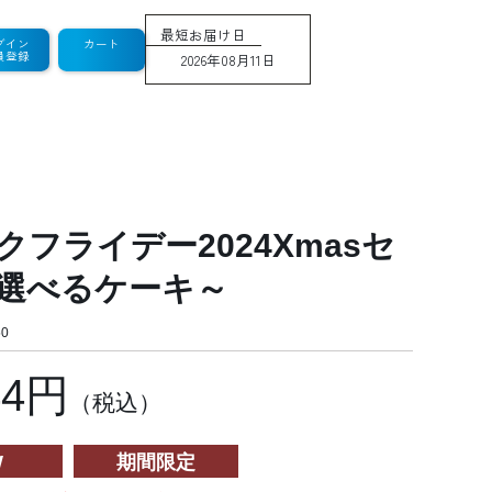
最短お届け日
グイン
カート
員登録
2026年08月11日
クフライデー2024Xmasセ
選べるケーキ～
0
44円
（税込）
W
期間限定