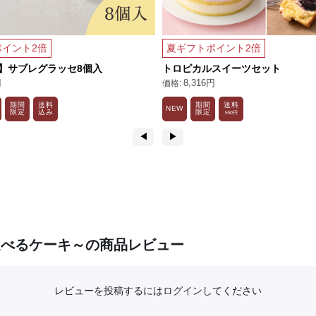
イント2倍
夏ギフトポイント2倍
】サブレグラッセ8個入
トロピカルスイーツセット
円
8,316円
期間
送料
期間
送料
NEW
限定
込み
限定
550円
◀︎
▶︎
～選べるケーキ～の商品レビュー
レビューを投稿するには
ログイン
してください