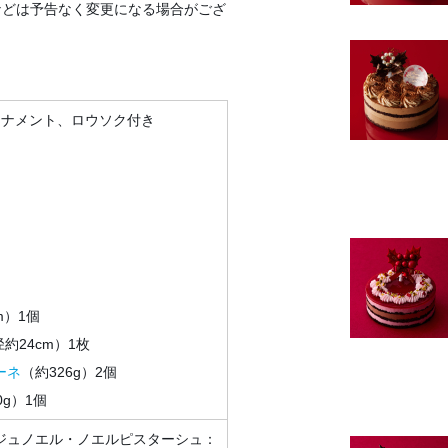
などは予告なく変更になる場合がござ
ーナメント、ロウソク付き
m）1個
約24cm）1枚
ーネ
（約326g）2個
0g）1個
ジュノエル・ノエルピスターシュ：