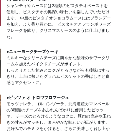
シャンティやムースには2種類のピスタチオペーストを
使用し、ピスタチオの奥深い味わいを楽しんでいただけ
ます。 中層のピスタチオショコラムースにはブランデー
を加え、より香り豊かに。 ピスタチオとフランボワーズ
フレークを飾り、クリスマスリースのように仕上げまし
た。
●ニューヨークチーズケーキ
ミルキーなクリームチーズに爽やかな酸味のサワークリ
ームを加えたベイクドチーズがポイント。
しっとりとした甘みとコクがとろけながらも後味はすっ
きり。土台に敷いたグラハムビスケットの香ばしさと食
感もアクセントに。
●ピッツァ オ トロワフロマージュ
モッツァレラ、ゴルゴンゾーラ、北海道産カマンベール
の3種類のチーズをあふれんばかりに使用したピッツ
ァ。 チーズのとろけるようなコクに、豚肉の旨みや玉ね
ぎの甘みがマッチし、まろやかな味わいが広がります。
お好みでハチミツをかけると、さらに美味しく召し上が