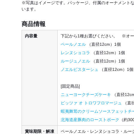
※写真はイメージです。パッケージ、付属のオーナメント
います。
商品情報
内容量
下記から1種お選びください。 ※オ
ペールノエル
（直径12cm）1個
レンヌショコラ
（直径12cm）1個
ルージュノエル
（直径12cm）1個
ノエルピスターシュ
（直径12cm）1個
[固定商品]
ニューヨークチーズケーキ
（直径12c
ピッツァ オ トロワフロマージュ
（直径
蝦夷舞茸のクリームソースフェットチ
北海道産豚肉のローストポーク
（約30
賞味期限・解凍
ペールノエル・レンヌショコラ・ルー