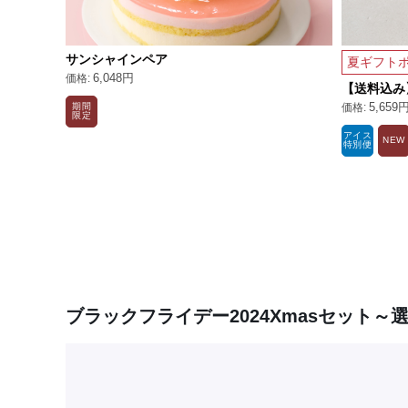
サンシャインペア
夏ギフトポ
6,048円
【送料込み
5,659
期間
限定
アイス
NEW
特別便
ブラックフライデー2024Xmasセット