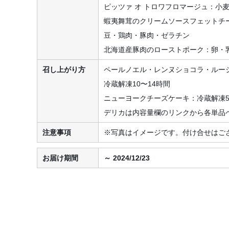
ピッツァ オ トロワフロマージュ：小
蝦夷舞茸のクリームソースフェットチ
豆・鶏肉・豚肉・ゼラチン
北海道産豚肉のローストポーク：卵・
召し上がり方
ペールノエル・レンヌショコラ・ルー
冷蔵解凍10〜14時間
ニューヨークチーズケーキ：冷蔵解凍5
デリカは内容量欄のリンクから各単品
注意事項
※写真はイメージです。付け合せはご
お届け期間
～ 2024/12/23