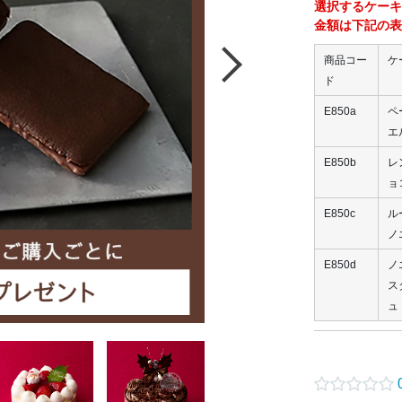
選択するケーキ
金額は下記の表
商品コー
ケ
ド
E850a
ペ
エ
E850b
レ
ョ
E850c
ル
ノ
E850d
ノ
ス
ュ
0