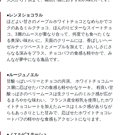
●レンヌショコラル
ほどよい甘さのメープルホワイトチョコとなめらかでコ
クのあるミルクチョコ、ほんのりビターなスイートチョ
コ。3層のムースが重なり合って、何度でも食べたくな
る奥深い味わいに。天面のクリームには、香ばしいヘー
ゼルナッツペーストとメープルを加えて、おいしさにさ
らなる深みをプラス。チョコパフの食感も軽やかで、み
んなが夢中になる逸品です。
●ルージュノエル
甘酸っぱいベリーとチョコの共演。 ホワイトチョコムー
ス層に忍ばせたパフの食感も軽やかなケーキ。 程良い甘
酸っぱさのベリームースは生クリームのミルク感が広が
るまろやかな味わい。 フランス産全粉乳を使用したホワ
イトチョコレートを加えたムースはミルク感がありなが
らもあっさりとした甘みで、忍ばせたホワイトチョコレ
ートパフの軽やかな食感もアクセントになります。
●ノエルピスターシュ