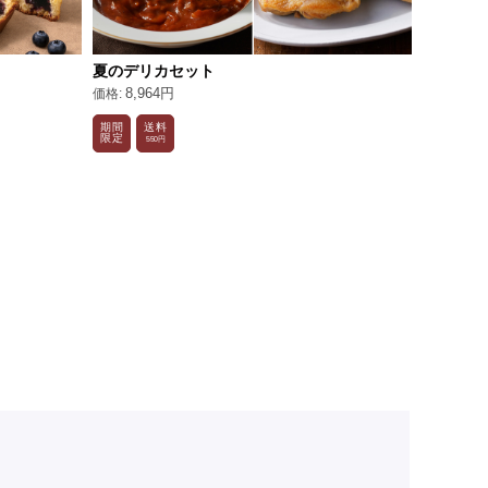
夏のデリカセット
夏ギフト
8,964円
メロンフ
5,83
期間
送料
限定
550円
アイス
N
特別便