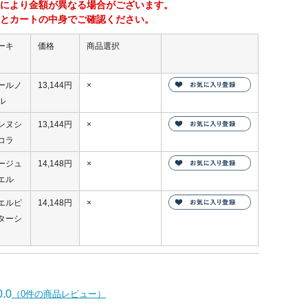
により金額が異なる場合がございます。
とカートの中身でご確認ください。
ーキ
価格
商品選択
ールノ
13,144円
×
ル
ンヌシ
13,144円
×
コラ
ージュ
14,148円
×
エル
エルピ
14,148円
×
ターシ
.0
（0件の商品レビュー）