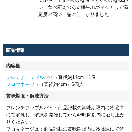
ミルキーでまろやかな甘さと爽やかな味わ
開発
しま
い、食べ応えのある餅生地がマッチして満
し
足度の高い一品に仕上がりました。
た。
ミル
キー
でま
ろや
かな
甘さ
と爽
やか
な味
商品情報
わ
い、
食べ
応え
内容量
のあ
る餅
生地
フレンチアップルパイ
（直径約14cm）1個
がマ
ッチ
フロマネージュ
（直径約4cm）6個入
して
満足
度の
賞味期限・解凍方法
高い
一品
に仕
フレンチアップルパイ：商品記載の賞味期限内に冷蔵庫
上が
りま
にて解凍し、解凍を開始してから48時間以内に召し上が
し
りください。
た。
フロマネージュ：商品記載の賞味期限内に冷蔵庫にて解