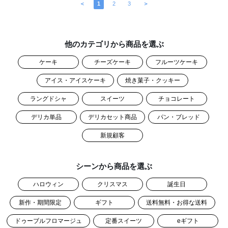
＜
1
2
3
＞
他のカテゴリから商品を選ぶ
ケーキ
チーズケーキ
フルーツケーキ
アイス・アイスケーキ
焼き菓子・クッキー
ラングドシャ
スイーツ
チョコレート
デリカ単品
デリカセット商品
パン・ブレッド
新規顧客
シーンから商品を選ぶ
ハロウィン
クリスマス
誕生日
新作・期間限定
ギフト
送料無料・お得な送料
ドゥーブルフロマージュ
定番スイーツ
eギフト