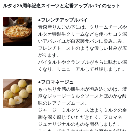
ース
とほ
ルタオ25周年記念スイーツと定番アップルパイのセット
のか
な酸
味の
●フレンチアップルパイ
レア
チー
青森産りんごの下には、クリームチーズや
ズム
ー
ルタオ特製生クリームなどを使ったコク深
ス。
ジャ
いアパレイユが自家製食パンに染みこみ、
ージ
ーミ
フレンチトーストのような優しい甘みが広
ルク
ソー
がります。
スは
より
パイタルトやクランブルがさらに味わい深
ミル
くなり、リニューアルして登場しました。
クの
余韻
を深
く感
●フロマネージュ
じて
いた
もっちり食感の餅生地が包み込むのは、濃
だき
厚なジャージーミルクソースとほのかな酸
た
く、
味のレアチーズムース。
フロ
マネ
ジャージーミルクソースはよりミルクの余
ージ
ュオ
韻を深く感じていただきたく、フロマネー
リジ
ナル
ジュオリジナルのものを開発しました。
のも
のを