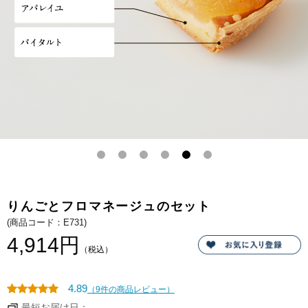
パ
クリ
イ
ーム
の
など
セ
を使
ッ
った
ト
コク
深い
アパ
レイ
ユが
自家
製食
パン
に染
みこ
み、
フレ
ンチ
トー
スト
のよ
うな
優し
りんごとフロマネージュのセット
い甘
みが
(商品コード：E731)
広が
りま
4,914円
す。
（税込）
パイ
タル
トや
クラ
4.89
（9件の商品レビュー）
ンブ
ルが
最短お届け日：