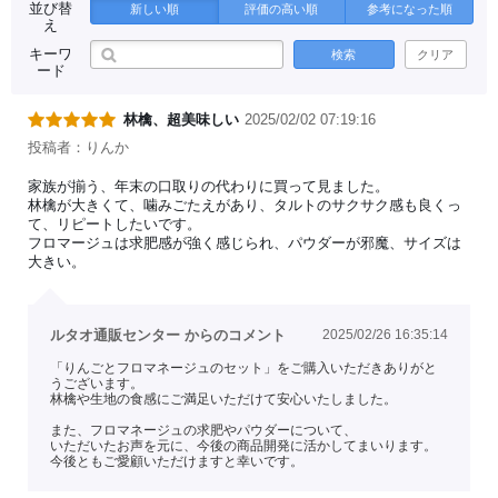
並び替
新しい順
評価の高い順
参考になった順
え
キーワ
検索
クリア
ード
林檎、超美味しい
2025/02/02 07:19:16
投稿者：りんか
家族が揃う、年末の口取りの代わりに買って見ました。
林檎が大きくて、噛みごたえがあり、タルトのサクサク感も良くっ
て、リピートしたいです。
フロマージュは求肥感が強く感じられ、パウダーが邪魔、サイズは
大きい。
ルタオ通販センター からのコメント
2025/02/26 16:35:14
「りんごとフロマネージュのセット」をご購入いただきありがと
うございます。
林檎や生地の食感にご満足いただけて安心いたしました。
また、フロマネージュの求肥やパウダーについて、
いただいたお声を元に、今後の商品開発に活かしてまいります。
今後ともご愛顧いただけますと幸いです。