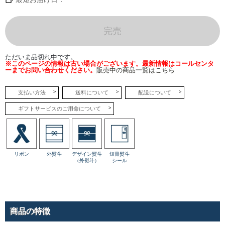
さら
に味
わい
深く
な
完売
り、
リニ
ュー
アル
ただいま品切れ中です。
して
※このページの情報は古い場合がございます。最新情報はコールセンタ
登場
ーまでお問い合わせください。
販売中の商品一覧はこちら
しま
し
た。
支払い方法
送料について
配送について
●フ
ロマ
ギフトサービスのご用命について
ネー
ジュ
もっ
ちり
食感
の餅
生地
リボン
外熨斗
デザイン熨斗
短冊熨斗
が包
（外熨斗）
シール
み込
むの
は、
濃厚
なジ
ャー
ジー
商品の特徴
ミル
クソ