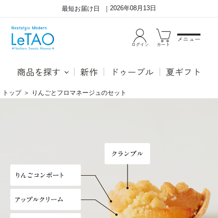
2026年08月13日
最短お届け日
メニュー
ログイン
カート
商品を探す
新作
ドゥーブル
夏ギフト
トップ
＞
りんごとフロマネージュのセット
ル
●フ
タ
レン
オ
チア
25
ップ
周
ルパ
年
イ
記
青森
念
産り
ス
んご
イ
の下
ー
に
ツ
は、
と
クリ
定
ーム
番
チー
ア
ズや
ッ
ルタ
プ
オ特
ル
製生