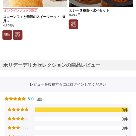
カレー３種食べ比べセット
オンラインショップ限定
6,912円
スコーンフィと季節のスイーツセット～8
月～
期間
4,968円
限定
期間
NEW
限定
ホリデーデリカセレクションの商品レビュー
レビューを投稿するには
ログイン
してください
5.0
（
3件
）
3件
0件
0件