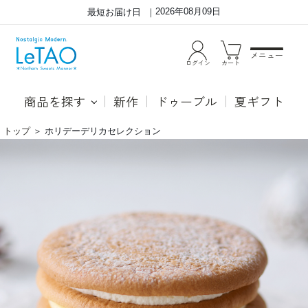
2026年08月09日
最短お届け日
メニュー
ログイン
カート
商品を探す
新作
ドゥーブル
夏ギフト
トップ
＞
ホリデーデリカセレクション
贅
●ル
沢
コッ
な
タ
お
ふわ
う
ふわ
ち
に焼
レ
き上
ス
げた
ト
オム
ラ
レッ
ン
ト生
で、
地と
ち
2つ
ょ
の特
っ
製ク
と
リー
特
ムを
別
交互
な
にサ