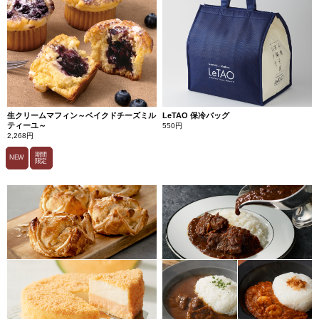
生クリームマフィン～ベイクドチーズミル
LeTAO 保冷バッグ
ティーユ～
550円
2,268円
期間
NEW
限定