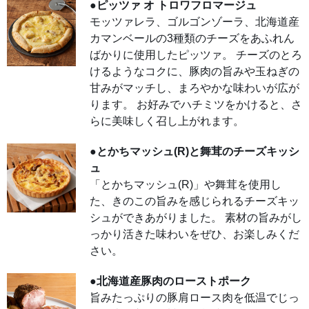
●ピッツァ オ トロワフロマージュ
ミツ
をか
モッツァレラ、ゴルゴンゾーラ、北海道産
ける
と、
カマンベールの3種類のチーズをあふれん
さら
に美
ばかりに使用したピッツァ。 チーズのとろ
味し
く召
けるようなコクに、豚肉の旨みや玉ねぎの
し上
甘みがマッチし、まろやかな味わいが広が
がれ
ま
ります。 お好みでハチミツをかけると、さ
す。
らに美味しく召し上がれます。
●と
かち
マッ
●とかちマッシュ(R)と舞茸のチーズキッシ
シュ
(R)と
ュ
舞茸
のチ
「とかちマッシュ(R)」や舞茸を使用し
ーズ
キッ
た、きのこの旨みを感じられるチーズキッ
シュ
シュができあがりました。 素材の旨みがし
「と
かち
っかり活きた味わいをぜひ、お楽しみくだ
マッ
シュ
さい。
(R)」
や舞
茸を
●北海道産豚肉のローストポーク
使用
し
旨みたっぷりの豚肩ロース肉を低温でじっ
た、
きの