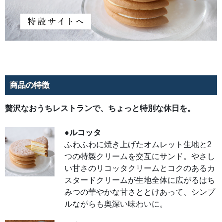
んば
かり
に使
用し
たピ
ッツ
ァ。
チー
ズの
とろ
ける
よう
なコ
商品の特徴
ク
に、
豚肉
の旨
贅沢なおうちレストランで、ちょっと特別な休日を。
みや
玉ね
ぎの
甘み
●ルコッタ
がマ
ッチ
ふわふわに焼き上げたオムレット生地と2
し、
つの特製クリームを交互にサンド。やさし
まろ
やか
い甘さのリコッタクリームとコクのあるカ
な味
わい
スタードクリームが生地全体に広がるはち
が広
がり
みつの華やかな甘さととけあって、シンプ
ま
す。
ルながらも奥深い味わいに。
お好
みで
ハチ