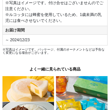
を、
※写真はイメージです。付け合せはございませんのでご
こだ
わり
注意ください。
のデ
※ルコッタには蜂蜜を使用しているため、1歳未満の乳
ミグ
ラス
児には食べさせないでください。
ソー
スで
じっ
お届け期間
くり
やわ
らか
～ 2024/12/23
く煮
込ん
で。
風味
※写真はイメージです。パッケージ、付属のオーナメントなどは予告な
と食
く変更になる場合がございます。
感の
良い
北海
道産
マッ
よく一緒に見られている商品
シュ
ルー
ムを
加
え、
コク
深く
仕上
げま
し
た。