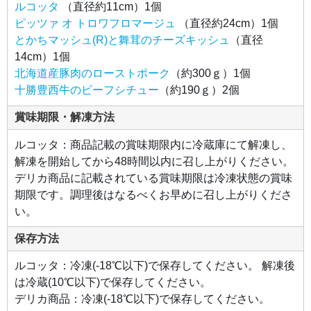
ルコッタ
（直径約11cm）1個
ロー
スト
ピッツァ オ トロワフロマージュ
（直径約24cm）1個
ポー
ク
とかちマッシュ(R)と舞茸のチーズキッシュ
（直径
旨み
たっ
14cm）1個
ぷり
の豚
北海道産豚肉のローストポーク
（約300ｇ）1個
肩ロ
十勝豊西牛のビーフシチュー
（約190ｇ）2個
ース
肉を
低温
でじ
賞味期限・解凍方法
っく
り火
を入
ルコッタ：商品記載の賞味期限内に冷蔵庫にて解凍し、
れて
解凍を開始してから48時間以内に召し上がりください。
旨み
を凝
デリカ商品に記載されている賞味期限は冷凍状態の賞味
縮
し、
期限です。調理後はなるべくお早めに召し上がりくださ
しっ
とり
い。
と柔
らか
く仕
保存方法
上げ
まし
た。
ルコッタ：冷凍(-18℃以下)で保存してください。 解凍後
赤身
と脂
は冷蔵(10℃以下)で保存してください。
身が
網目
デリカ商品：冷凍(-18℃以下)で保存してください。
状に