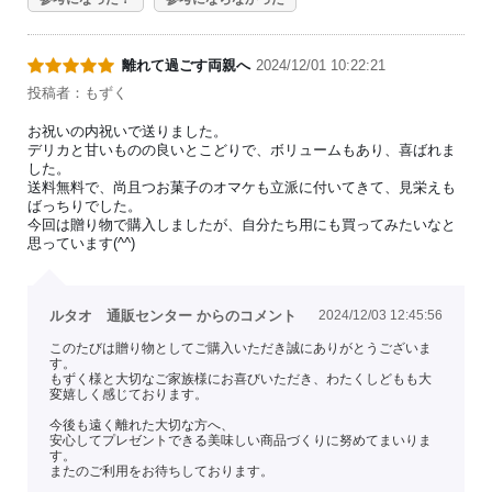
離れて過ごす両親へ
2024/12/01 10:22:21
投稿者：もずく
お祝いの内祝いで送りました。
デリカと甘いものの良いとこどりで、ボリュームもあり、喜ばれま
した。
送料無料で、尚且つお菓子のオマケも立派に付いてきて、見栄えも
ばっちりでした。
今回は贈り物で購入しましたが、自分たち用にも買ってみたいなと
思っています(^^)
ルタオ 通販センター からのコメント
2024/12/03 12:45:56
このたびは贈り物としてご購入いただき誠にありがとうございま
す。
もずく様と大切なご家族様にお喜びいただき、わたくしどもも大
変嬉しく感じております。
今後も遠く離れた大切な方へ、
安心してプレゼントできる美味しい商品づくりに努めてまいりま
す。
またのご利用をお待ちしております。