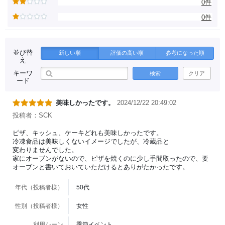
0件
0件
並び替
新しい順
評価の高い順
参考になった順
え
キーワ
検索
クリア
ード
美味しかったです。
2024/12/22 20:49:02
投稿者：SCK
ピザ、キッシュ、ケーキどれも美味しかったです。
冷凍食品は美味しくないイメージでしたが、冷蔵品と
変わりませんでした。
家にオーブンがないので、ピザを焼くのに少し手間取ったので、要
オーブンと書いておいていただけるとありがたかったです。
年代（投稿者様）
50代
性別（投稿者様）
女性
利用シーン
季節イベント