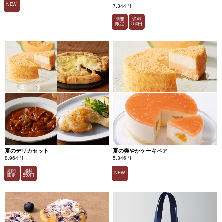
NEW
7,344円
期間
送料
限定
550円
夏のデリカセット
夏の爽やかケーキペア
8,964円
5,346円
期間
送料
NEW
限定
550円