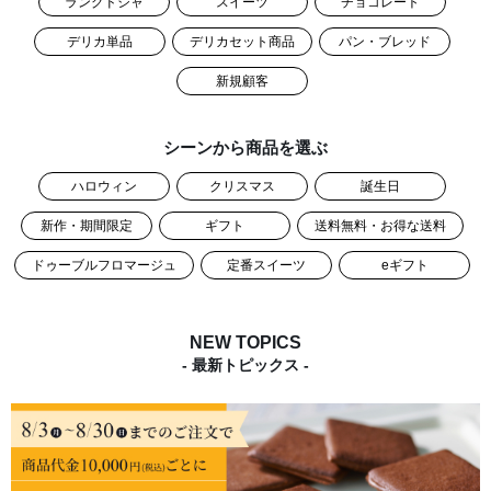
ラングドシャ
スイーツ
チョコレート
デリカ単品
デリカセット商品
パン・ブレッド
新規顧客
シーンから商品を選ぶ
ハロウィン
クリスマス
誕生日
新作・期間限定
ギフト
送料無料・お得な送料
ドゥーブルフロマージュ
定番スイーツ
eギフト
NEW TOPICS
- 最新トピックス -