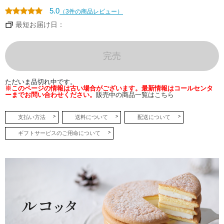
らも
奥深
5.0
（3件の商品レビュー）
い味
わい
最短お届け日：
に。
●ピ
ッツ
完売
ァ
オ
トロ
ワフ
ただいま品切れ中です。
ロマ
※このページの情報は古い場合がございます。最新情報はコールセンタ
ージ
ーまでお問い合わせください。
販売中の商品一覧はこちら
ュ
モッ
ツァ
レ
支払い方法
送料について
配送について
ラ、
ゴル
ギフトサービスのご用命について
ゴン
ゾー
ラ、
北海
道産
カマ
ンベ
ール
の3
種類
のチ
ーズ
をあ
ふれ