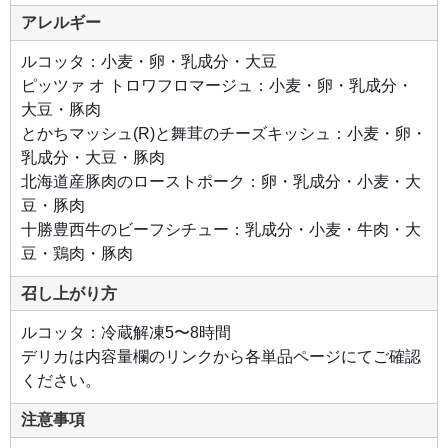
入
り、
アレルギー
程よ
い脂
とお
ルコッタ：小麦・卵・乳成分・大豆
肉の
旨味
ピッツァ オ トロワフロマージュ：小麦・卵・乳成分・
をし
大豆・豚肉
っか
りと
とかちマッシュ(R)と舞茸のチーズキッシュ：小麦・卵・
感じ
られ
乳成分・大豆・豚肉
る北
海道
北海道産豚肉のローストポーク：卵・乳成分・小麦・大
産豚
肩ロ
豆・豚肉
ース
肉を
十勝豊西牛のビーフシチュー：乳成分・小麦・牛肉・大
使
用。
豆・鶏肉・豚肉
●十
召し上がり方
勝豊
西牛
のビ
ルコッタ：冷蔵解凍5〜8時間
ーフ
シチ
デリカは内容量欄のリンクから各単品ページにてご確認
ュー
十勝
ください。
豊西
牛の
肩ロ
注意事項
ース
肉