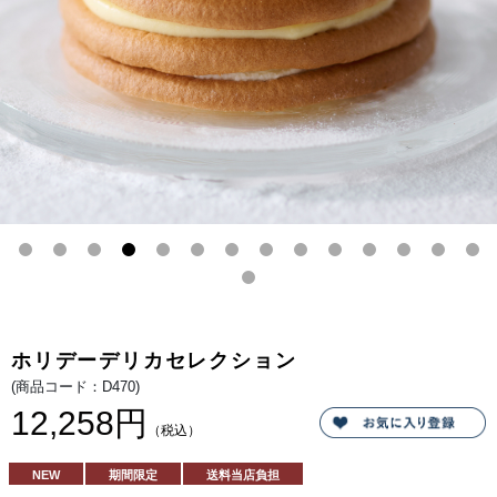
休
ン
日
ド。
を。
やさ
しい
甘さ
のリ
コッ
タク
リー
ムと
コク
のあ
るカ
スタ
ード
クリ
ーム
が生
地全
体に
広が
るは
ちみ
つの
華や
ホリデーデリカセレクション
かな
甘さ
(商品コード：D470)
とと
けあ
12,258円
っ
（税込）
て、
シン
プル
NEW
期間限定
送料当店負担
なが