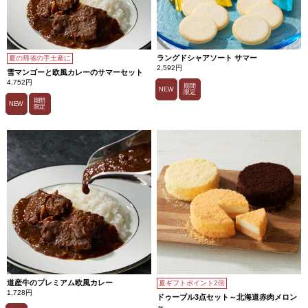
ラングドシャアソート サマー
夏の帰省の手土産に
2,592円
雪マンゴーと欧風カレーのサマーセット
4,752円
期間
NEW
限定
期間
NEW
限定
道産牛のプレミアム欧風カレー
夏ギフトポイント2倍
1,728円
ドゥーブル3点セット～北海道赤肉メロン
～