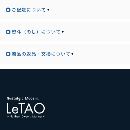
▾
▾
▾