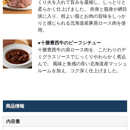
くり火を入れて旨みを凝縮し、しっとりと
この
旨み
柔らかく仕上げました。 赤身と脂身が網目
を感
じら
状に入り、程よい脂とお肉の旨味をしっか
れる
チー
りと感じられる北海道産豚肩ロース肉を使
ズキ
ッシ
用。
ュが
でき
あが
●十勝豊西牛のビーフシチュー
りま
し
十勝豊西牛の肩ロース肉を、こだわりのデ
た。
素材
ミグラスソースでじっくりやわらかく煮込
の旨
んで。 風味と食感の良い北海道産マッシュ
みが
しっ
ルームを加え、コク深く仕上げました。
かり
活き
た味
わい
をぜ
ひ、
お楽
しみ
くだ
さ
商品情報
い。
●北
内容量
海道
産豚
肉の