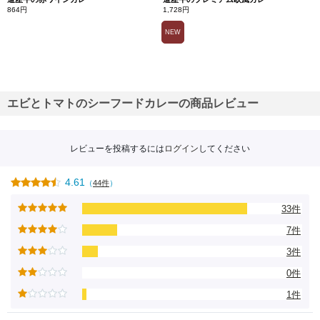
864円
1,728円
NEW
エビとトマトのシーフードカレーの商品レビュー
レビューを投稿するには
ログイン
してください
4.61
（
44件
）
33件
7件
3件
0件
1件