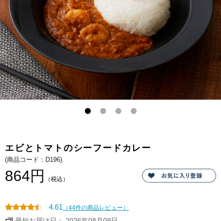
の
ま
存
ろ
在
や
感
か
を
な
存
コ
分
コ
に
ナ
感
ッ
じ
ツ
ら
ミ
れ
ル
る
ク
カ
と、
レ
ス
ー。
パ
イ
シ
ー
な
香
り
に
エビとトマトのシーフードカレー
え
び
(商品コード：D196)
の
旨
864円
み
（税込）
が
絶
妙
に
4.61
（44件の商品レビュー）
マ
ッ
最短お届け日： 2026年08月09日