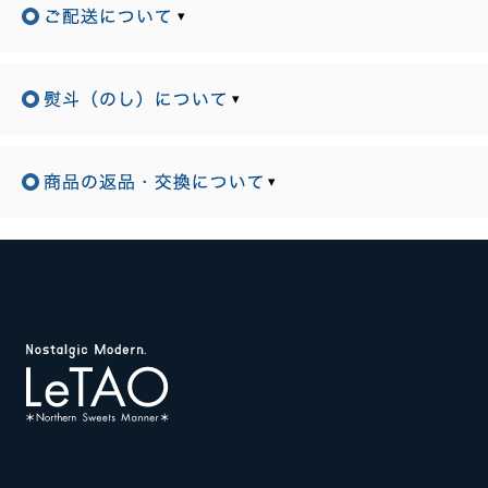
▾
▾
▾