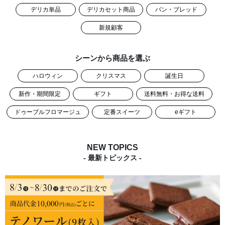
デリカ単品
デリカセット商品
パン・ブレッド
新規顧客
シーンから商品を選ぶ
ハロウィン
クリスマス
誕生日
新作・期間限定
ギフト
送料無料・お得な送料
ドゥーブルフロマージュ
定番スイーツ
eギフト
NEW TOPICS
- 最新トピックス -