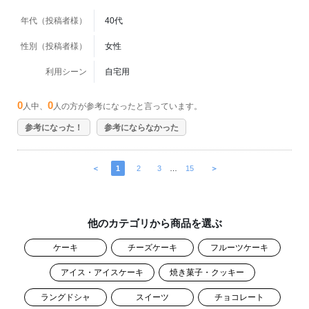
年代（投稿者様）
40代
性別（投稿者様）
女性
利用シーン
自宅用
0
0
人中、
人の方が参考になったと言っています。
参考になった！
参考にならなかった
＜
1
2
3
…
15
＞
他のカテゴリから商品を選ぶ
ケーキ
チーズケーキ
フルーツケーキ
アイス・アイスケーキ
焼き菓子・クッキー
ラングドシャ
スイーツ
チョコレート