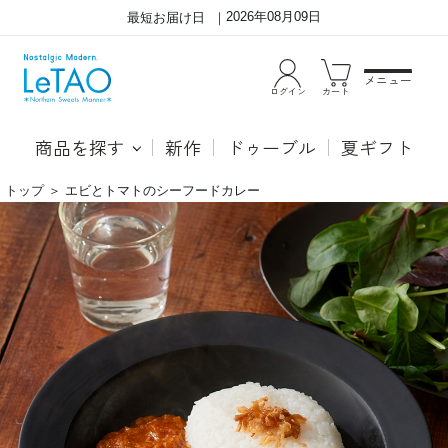
2026年08月09日
最短お届け日
メニュー
ログイン
カート
商品を探す
新作
ドゥーブル
夏ギフト
トップ
＞
エビとトマトのシーフードカレー
ほ
え
ぐ
び
し
の
身
ほ
と
ぐ
北
し
海
身
道
と
産
北
の
海
え
道
び
産
油
の
を
え
使
び
っ
油
た、
を
え
使
び
用。