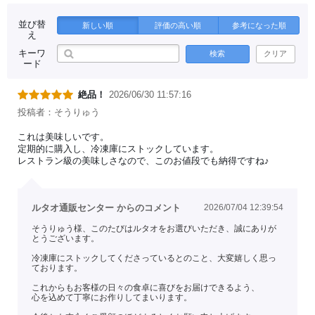
並び替
新しい順
評価の高い順
参考になった順
え
キーワ
検索
クリア
ード
絶品！
2026/06/30 11:57:16
投稿者：そうりゅう
これは美味しいです。
定期的に購入し、冷凍庫にストックしています。
レストラン級の美味しさなので、このお値段でも納得ですね♪
ルタオ通販センター からのコメント
2026/07/04 12:39:54
そうりゅう様、このたびはルタオをお選びいただき、誠にありが
とうございます。
冷凍庫にストックしてくださっているとのこと、大変嬉しく思っ
ております。
これからもお客様の日々の食卓に喜びをお届けできるよう、
心を込めて丁寧にお作りしてまいります。