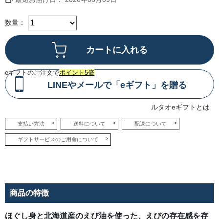
チ
し
た
仕
数量：
上
が
り
に。
ひ
と
口
食
eギフトのご注文で
ポイント5倍
べ
れ
LINEやメールで「eギフト」を贈る
ば
や
み
ルタオeギフトとは
つ
き
に
支払い方法
送料について
配送について
な
る
ギフトサービスのご用命について
一
品
で
す。
商品の特徴
ほぐし身と北海道産のえび油を使った、えびの存在感を存