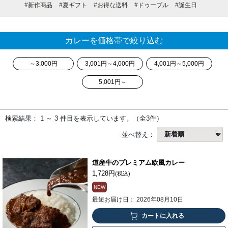
#新作商品
#夏ギフト
#お得な送料
#ドゥーブル
#誕生日
カレーを価格帯で絞り込む
～3,000円
3,001円～4,000円
4,001円～5,000円
5,001円～
検索結果： 1 ～ 3 件目を表示しています。（全3件）
並べ替え：
道産牛のプレミアム欧風カレー
1,728円
(税込)
NEW
最短お届け日： 2026年08月10日