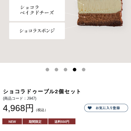
まし
た。
カカ
オの
まろ
やか
なほ
ろ苦
さ
と、
チー
ズの
さわ
やか
な酸
味が
引き
立て
あい
なが
ら調
和し
てい
ま
ショコラドゥーブル2個セット
す。
下層
(商品コード：J947)
はオ
ース
4,968円
トラ
（税込）
リア
産ク
リー
NEW
期間限定
送料
550円
ムチ
ーズ