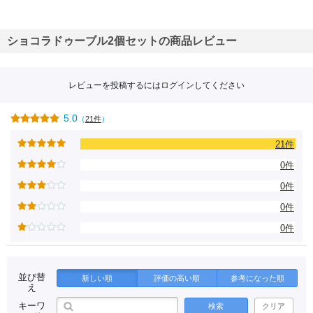
ショコラドゥーブル2個セットの商品レビュー
レビューを投稿するには
ログイン
してください
5.0
（
21件
）
21件
0件
0件
0件
0件
並び替
新しい順
評価の高い順
参考になった順
え
キーワ
検索
クリア