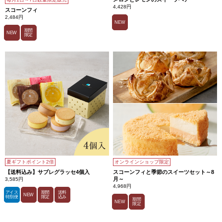
4,428円
スコーンフィ
2,484円
NEW
期間
NEW
限定
夏ギフトポイント2倍
オンラインショップ限定
【送料込み】サブレグラッセ4個入
スコーンフィと季節のスイーツセット～8
月～
3,585円
4,968円
アイス
期間
送料
NEW
特別便
限定
込み
期間
NEW
限定