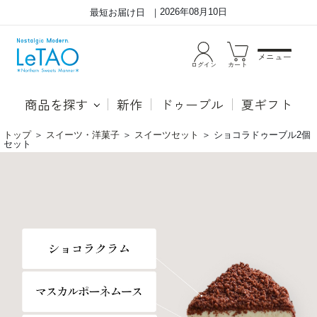
2026年08月10日
最短お届け日
メニュー
ログイン
カート
商品を探す
新作
ドゥーブル
夏ギフト
トップ
＞
スイーツ・洋菓子
＞
スイーツセット
＞
ショコラドゥーブル2個
セット
シ
●シ
ョ
ョコ
コ
ラド
ラ
ゥー
ド
ブル
ゥ
ドゥ
ー
ーブ
ブ
ルフ
ル
ロマ
2
ージ
個
ュに
セ
クー
ッ
ベル
ト
チュ
ール
チョ
コを
加え