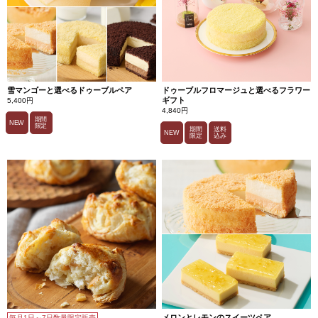
雪マンゴーと選べるドゥーブルペア
ドゥーブルフロマージュと選べるフラワー
ギフト
5,400円
4,840円
期間
NEW
限定
期間
送料
NEW
限定
込み
メロンとレモンのスイーツペア
毎月1日～7日数量限定販売