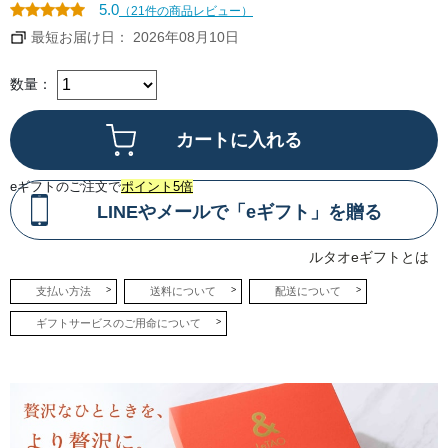
とス
5.0
（21件の商品レビュー）
イー
トチ
最短お届け日： 2026年08月10日
ョコ
を使
って
焼き
数量：
上げ
たベ
イク
ドタ
イ
プ。
上層
は、
eギフトのご注文で
ポイント5倍
イタ
リア
LINEやメールで「eギフト」を贈る
産マ
スカ
ルポ
ルタオeギフトとは
ーネ
チー
ズと
支払い方法
送料について
配送について
北海
道生
ギフトサービスのご用命について
乳の
生ク
リー
ムを
使っ
たレ
アタ
イプ
の2
層仕