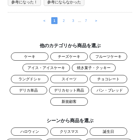
参考になった！
参考にならなかった
＜
1
2
3
…
7
＞
他のカテゴリから商品を選ぶ
ケーキ
チーズケーキ
フルーツケーキ
アイス・アイスケーキ
焼き菓子・クッキー
ラングドシャ
スイーツ
チョコレート
デリカ単品
デリカセット商品
パン・ブレッド
新規顧客
シーンから商品を選ぶ
ハロウィン
クリスマス
誕生日