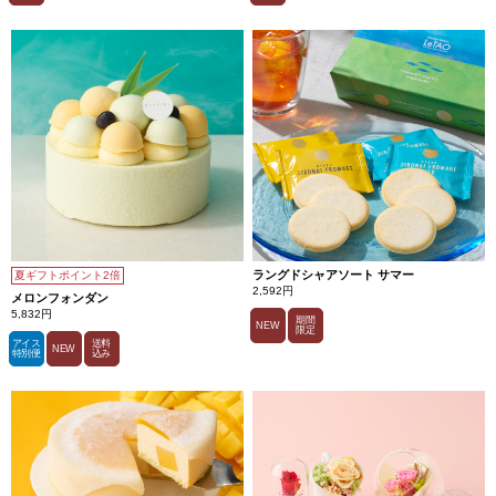
ラングドシャアソート サマー
夏ギフトポイント2倍
2,592円
メロンフォンダン
5,832円
期間
NEW
限定
アイス
送料
NEW
特別便
込み