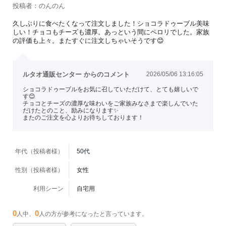
投稿者：のんのん
久しぶりに食べたくなって注文しました！ショコラドゥーブル美味
しい！チョコもチーズも濃厚。あっという間にペロリでした。家族
の評価も上々。またすぐに注文しちゃいそうです😊
ルタオ通販センター からのコメント
2026/05/06 13:16:05
ショコラドゥーブルをお気に召していただけて、とても嬉しいで
す😊
チョコとチーズの濃厚な味わいをご家族みなさまで楽しんでいた
だけたとのこと、励みになります✨
またのご注文を心よりお待ちしております！
年代（投稿者様）
50代
性別（投稿者様）
女性
利用シーン
自宅用
0
0
人中、
人の方が参考になったと言っています。