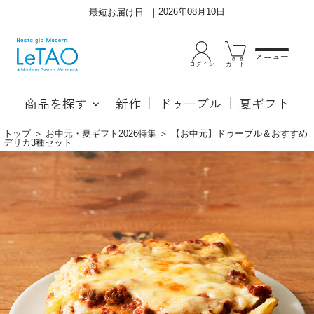
2026年08月10日
最短お届け日
メニュー
ログイン
カート
商品を探す
新作
ドゥーブル
夏ギフト
トップ
＞
お中元・夏ギフト2026特集
＞
【お中元】ドゥーブル＆おすすめ
デリカ3種セット
お
●ド
中
ゥー
元・
ブル
夏
フロ
ギ
マー
フ
ジュ
ト
「ル
に
タオ
最
とい
適。
えば
人
ドゥ
気
ーブ
の
ルフ
ド
ロマ
ゥ
ージ
―
ュ」
ブ
と言
ル
われ