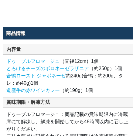
上げ
にし
た、
上品
な風
味と
深い
コク
商品情報
が特
徴の
一
品。
内容量
和の
テイ
スト
ドゥーブルフロマージュ
（直径12cm）1個
を大
切に
とろけるチーズのボロネーゼラザニア
（約250g）1個
した
ジャ
合鴨ロースト ジャポネーゼ
約240g(合鴨：約200g、タ
ポネ
ーゼ
レ：約40g)1個
ソー
道産牛の赤ワインカレー
（約190g）1個
スが
鴨肉
の旨
みを
賞味期限・解凍方法
より
一層
引き
ドゥーブルフロマージュ：商品記載の賞味期限内に冷蔵
立て
庫にて解凍し、解凍を開始してから48時間以内に召し上
ま
す。
がりください。
●道