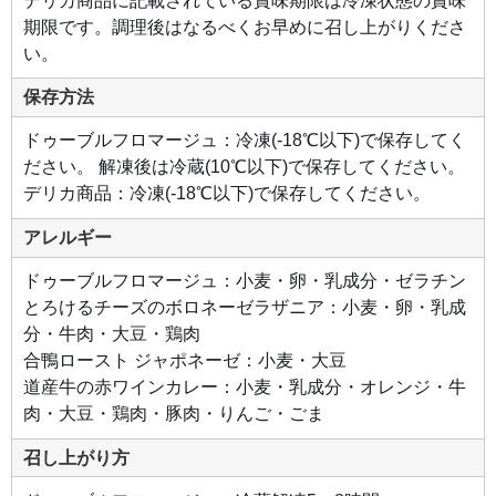
デリカ商品に記載されている賞味期限は冷凍状態の賞味
産牛
期限です。調理後はなるべくお早めに召し上がりくださ
の赤
ワイ
い。
ンカ
レー
北海
保存方法
道産
の牛
すね
ドゥーブルフロマージュ：冷凍(-18℃以下)で保存してく
肉と
赤ワ
ださい。 解凍後は冷蔵(10℃以下)で保存してください。
イン
を使
デリカ商品：冷凍(-18℃以下)で保存してください。
用し
た本
格的
アレルギー
なビ
ーフ
カレ
ドゥーブルフロマージュ：小麦・卵・乳成分・ゼラチン
ーで
す。
とろけるチーズのボロネーゼラザニア：小麦・卵・乳成
牛す
ね肉
分・牛肉・大豆・鶏肉
は長
時間
合鴨ロースト ジャポネーゼ：小麦・大豆
の煮
道産牛の赤ワインカレー：小麦・乳成分・オレンジ・牛
込み
でや
肉・大豆・鶏肉・豚肉・りんご・ごま
わら
かく
仕上
召し上がり方
げら
れて
お