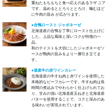
ニア
重ねたもちもちと食べ応えのあるラザ ニア
で
です。温めるととろりととろけ、噛むほど
す。
温め
に牛肉の旨み が広がります。
ると
とろ
りと
とろ
●合鴨ロースト ジャポネーゼ
け、
北海道産の合鴨を丁寧にロースト仕上げに
噛む
ほど
した、上品な風味と深いコクが特徴の一
に牛
肉の
品。
旨み
が広
和のテイストを大切にしたジャポネーゼソ
がり
ま
ースが鴨肉の旨みをより一層引き立てま
す。
す。
●合
鴨ロ
ース
●道産牛の赤ワインカレー
ト
北海道産の牛すね肉と赤ワインを使用した
ジャ
ポネ
本格的なビーフカレーです。牛すね肉は長
ーゼ
北海
時間の煮込みでやわらかく仕上げられてお
道産
の合
り、甘みの強い北海道産玉ねぎと北海道産
鴨を
丁寧
バターを使用することで、コクと深みのあ
にロ
ース
る味わいが実現されています。
ト仕