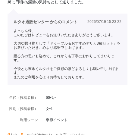
姉に日頃の感謝の気持ちとして送りました。
ルタオ通販センター からのコメント
2026/07/19 15:23:22
よっちん様、
このたびはレビューをお送りいただきありがとうございます。
大切な贈り物として「ドゥーブル＆おすすめデリカ3種セット」を
お選びいただき、心より感謝申し上げます。
贈る方の思いも込めて、これからも丁寧にお作りしてまいりま
す。
今後とも末永くルタオをご愛顧のほどよろしくお願い申し上げま
す。
またのご利用を心よりお待ちしております。
年代（投稿者様）
60代~
性別（投稿者様）
女性
利用シーン
季節イベント
0
0
人中、
人の方が参考になったと言っています。