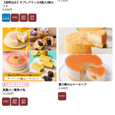
4,752円
【送料込み】サブレグラッセ4個入2箱セ
ット
5,659円
アイス
期間
送料
NEW
特別便
限定
込み
夏の爽やかケーキペア
夏ギフトポイント2倍
5,346円
真夏のご褒美小包
10,260円
NEW
期間
送料
NEW
限定
無料