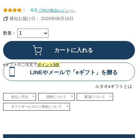
かり
とし
たコ
4.0
（2件の商品レビュー）
クを
感じ
最短お届け日： 2026年08月10日
るベ
イク
ドチ
ーズ
数量：
層
と、
ミル
ク感
が引
き立
つレ
eギフトのご注文で
ポイント5倍
アチ
ーズ
LINEやメールで「eギフト」を贈る
層
が、
口の
中で
ルタオeギフトとは
一体
とな
って
支払い方法
送料について
配送について
とろ
けて
ギフトサービスのご用命について
いき
ま
す。
●と
ろけ
るチ