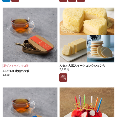
ルタオ人気スイーツコレクションA
夏ギフトポイント2倍
5,832円
&LeTAO 琥珀の夕波
1,620円
送料
770円