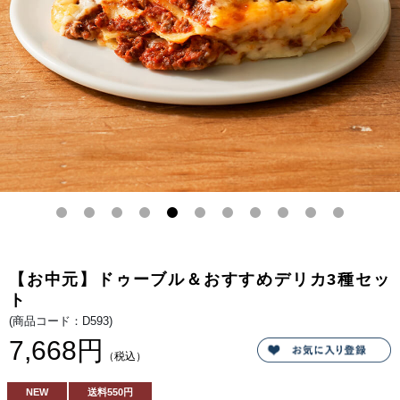
フ
るほ
ロ
どの
マ
看板
ー
商
ジ
品。
ュ
北海
と
道の
デ
生乳
リ
から
カ
作る
の
ルタ
セ
オ特
ッ
製の
ト。
生ク
リー
ムと
世界
のチ
ーズ
が出
逢
い、
ほっ
ぺた
【お中元】ドゥーブル＆おすすめデリカ3種セッ
が落
ちる
ト
ほど
美味
(商品コード：D593)
しい
7,668円
チー
ズケ
（税込）
ー
キ。
しっ
NEW
送料
550円