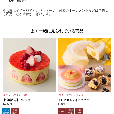
2026/08/10 ～
※写真はイメージです。パッケージ、付属のオーナメントなどは予告な
く変更になる場合がございます。
よく一緒に見られている商品
夏ギフトポイント2倍
夏ギフトポイント2倍
【送料込み】フレジエ
トロピカルスイーツセット
5,832円
8,316円
アイス
送料
期間
送料
NEW
特別便
込み
限定
550円