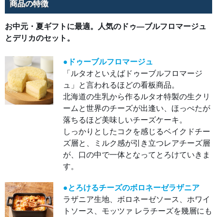
ーズ
商品の特徴
のボ
ロネ
ーゼ
お中元・夏ギフトに最適。人気のドゥ―ブルフロマージュ
ラザ
ニア
とデリカのセット。
ラザ
ニア
生
地、
●ドゥーブルフロマージュ
ボロ
ネー
「ルタオといえばドゥーブルフロマージ
ゼソ
ー
ュ」と言われるほどの看板商品。
ス、
ホワ
北海道の生乳から作るルタオ特製の生クリ
イト
ームと世界のチーズが出逢い、ほっぺたが
ソー
ス、
落ちるほど美味しいチーズケーキ。
モッ
ツァ
しっかりとしたコクを感じるベイクドチー
レラ
チー
ズ層と、ミルク感が引き立つレアチーズ層
ズを
幾層
が、口の中で一体となってとろけていきま
にも
重ね
す。
たも
ちも
ちと
●とろけるチーズのボロネーゼラザニア
食べ
応え
ラザニア生地、ボロネーゼソース、ホワイ
のあ
るラ
トソース、モッツァ レラチーズを幾層にも
ザ