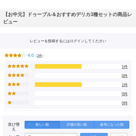
【お中元】ドゥーブル＆おすすめデリカ3種セットの商品レ
ビュー
レビューを投稿するには
ログイン
してください
4.0
（
2件
）
1件
0件
1件
0件
0件
並び替
新しい順
評価の高い順
参考になった順
え