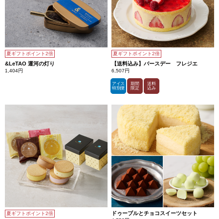
夏ギフトポイント2倍
夏ギフトポイント2倍
&LeTAO 運河の灯り
【送料込み】バースデー フレジエ
1,404円
6,507円
アイス
期間
送料
特別便
限定
込み
ドゥーブルとチョコスイーツセット
夏ギフトポイント2倍