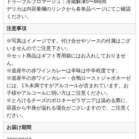
ドゥ―ブルフロマージュ：冷蔵解凍5〜8時間
り、
甘み
デリカは内容量欄のリンクから各単品ページにてご確認
の強
い北
ください。
海道
産玉
ねぎ
注意事項
と北
海道
産バ
※写真はイメージです。付け合せやソースの付属はござ
ター
を使
いませんのでご注意下さい。
用す
るこ
※セット商品はギフト専用箱にはお入れしておりませ
と
で、
ん。
コク
※道産牛の赤ワインカレーは辛味は中辛程度です。
と深
みの
※道産牛の赤ワインカレー・合鴨ローストジャポネーゼ
ある
味わ
には、1％未満ですがアルコールが含まれています。お
いが
実現
子様やアルコールに弱い方はご注意ください。
され
てい
※とろけるチーズのボロネーゼラザニアは温める際に、
ま
す。
容器から中身が溢れる場合がございますので、ご注意く
ださい。
お届け期間